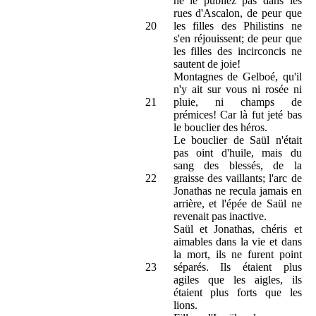
ne le publiez pas dans les
rues d'Ascalon, de peur que
20
les filles des Philistins ne
s'en réjouissent; de peur que
les filles des incirconcis ne
sautent de joie!
Montagnes de Gelboé, qu'il
n'y ait sur vous ni rosée ni
21
pluie, ni champs de
prémices! Car là fut jeté bas
le bouclier des héros.
Le bouclier de Saül n'était
pas oint d'huile, mais du
sang des blessés, de la
22
graisse des vaillants; l'arc de
Jonathas ne recula jamais en
arrière, et l'épée de Saül ne
revenait pas inactive.
Saül et Jonathas, chéris et
aimables dans la vie et dans
la mort, ils ne furent point
23
séparés. Ils étaient plus
agiles que les aigles, ils
étaient plus forts que les
lions.