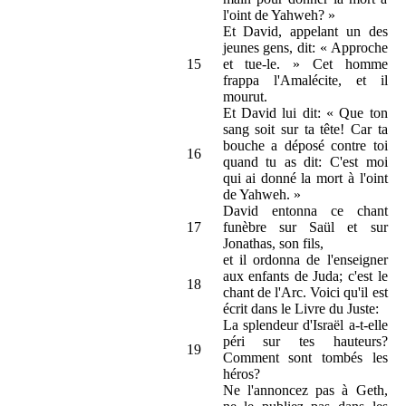
l'oint de Yahweh? »
Et David, appelant un des
jeunes gens, dit: « Approche
15
et tue-le. » Cet homme
frappa l'Amalécite, et il
mourut.
Et David lui dit: « Que ton
sang soit sur ta tête! Car ta
bouche a déposé contre toi
16
quand tu as dit: C'est moi
qui ai donné la mort à l'oint
de Yahweh. »
David entonna ce chant
17
funèbre sur Saül et sur
Jonathas, son fils,
et il ordonna de l'enseigner
aux enfants de Juda; c'est le
18
chant de l'Arc. Voici qu'il est
écrit dans le Livre du Juste:
La splendeur d'Israël a-t-elle
péri sur tes hauteurs?
19
Comment sont tombés les
héros?
Ne l'annoncez pas à Geth,