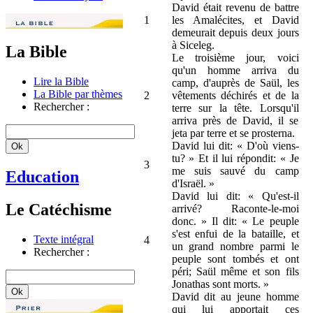
David était revenu de battre
1
les Amalécites, et David
demeurait depuis deux jours
à Siceleg.
La Bible
Le troisième jour, voici
qu'un homme arriva du
Lire la Bible
camp, d'auprès de Saül, les
La Bible par thèmes
2
vêtements déchirés et de la
Rechercher :
terre sur la tête. Lorsqu'il
arriva près de David, il se
jeta par terre et se prosterna.
David lui dit: « D'où viens-
tu? » Et il lui répondit: « Je
3
me suis sauvé du camp
Education
d'Israël. »
David lui dit: « Qu'est-il
Le Catéchisme
arrivé? Raconte-le-moi
donc. » Il dit: « Le peuple
s'est enfui de la bataille, et
Texte intégral
4
un grand nombre parmi le
Rechercher :
peuple sont tombés et ont
péri; Saül même et son fils
Jonathas sont morts. »
David dit au jeune homme
qui lui apportait ces