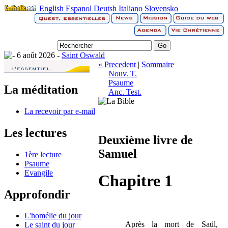
English
Espanol
Deutsh
Italiano
Slovensko
6 août 2026 -
Saint Oswald
« Precedent
|
Sommaire
Nouv. T.
Psaume
La méditation
Anc. Test.
La recevoir par e-mail
Les lectures
Deuxième livre de
Samuel
1ère lecture
Psaume
Evangile
Chapitre 1
Approfondir
L'homélie du jour
Après la mort de Saül,
Le saint du jour