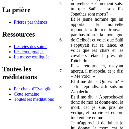
5
nouvelles: « Comment sais-
La prière
tu que Saül et son fils
Jonathas sont morts? »
Et le jeune homme qui lui
Prières par thèmes
apportait la nouvelle
répondit: « Je me trouvais
Ressources
par hasard sur la montagne
6
de Gelboé; et voici que Saül
s'appuyait sur sa lance, et
Les vies des saints
voici que les chars et les
Les témoignages
cavaliers étaient près de
La messe expliquée
l'atteindre.
Il se retourna et, m'ayant
Toutes les
7
aperçu, il m'appela, et je dis:
méditations
« Me voici. »
Et il me dit: « Qui es-tu? »
8
Je lui répondis: « Je suis un
Par chap. d'Evangile
Amalécite. »
Cette semaine
Et il me dit: « Approche-toi
Toutes les méditations
donc de moi et donne-moi la
9
mort; car je suis pris de
vertige, et ma vie est encore
tout entière en moi.
Je m'approchai de lui et je
lui donnai la mort, car je