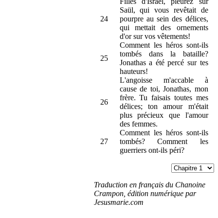
Filles d'Israël, pleurez sur
Saül, qui vous revêtait de
24
pourpre au sein des délices,
qui mettait des ornements
d'or sur vos vêtements!
Comment les héros sont-ils
tombés dans la bataille?
25
Jonathas a été percé sur tes
hauteurs!
L'angoisse m'accable à
cause de toi, Jonathas, mon
frère. Tu faisais toutes mes
26
délices; ton amour m'était
plus précieux que l'amour
des femmes.
Comment les héros sont-ils
27
tombés? Comment les
guerriers ont-ils péri?
Traduction en français du Chanoine
Crampon, édition numérique par
Jesusmarie.com