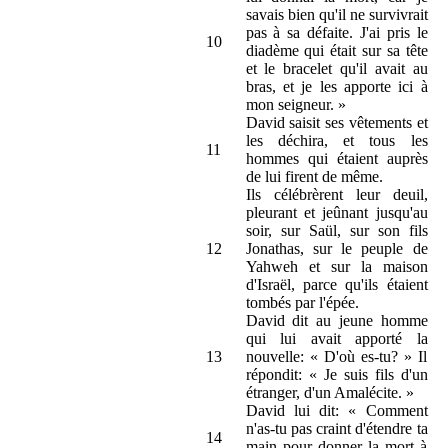
savais bien qu'il ne survivrait
pas à sa défaite. J'ai pris le
10
diadème qui était sur sa tête
et le bracelet qu'il avait au
bras, et je les apporte ici à
mon seigneur. »
David saisit ses vêtements et
les déchira, et tous les
11
hommes qui étaient auprès
de lui firent de même.
Ils célébrèrent leur deuil,
pleurant et jeûnant jusqu'au
soir, sur Saül, sur son fils
12
Jonathas, sur le peuple de
Yahweh et sur la maison
d'Israël, parce qu'ils étaient
tombés par l'épée.
David dit au jeune homme
qui lui avait apporté la
13
nouvelle: « D'où es-tu? » Il
répondit: « Je suis fils d'un
étranger, d'un Amalécite. »
David lui dit: « Comment
n'as-tu pas craint d'étendre ta
14
main pour donner la mort à