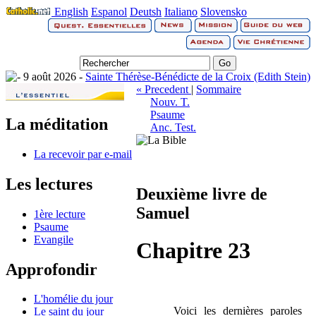
English
Espanol
Deutsh
Italiano
Slovensko
9 août 2026 -
Sainte Thérèse-Bénédicte de la Croix (Edith Stein)
« Precedent
|
Sommaire
Nouv. T.
Psaume
La méditation
Anc. Test.
La recevoir par e-mail
Les lectures
Deuxième livre de
Samuel
1ère lecture
Psaume
Evangile
Chapitre 23
Approfondir
L'homélie du jour
Voici les dernières paroles
Le saint du jour