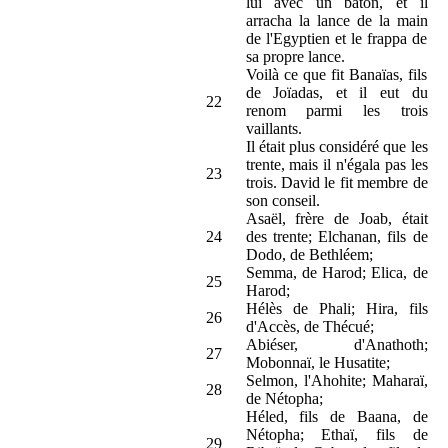
lui avec un bâton, et il
arracha la lance de la main
de l'Egyptien et le frappa de
sa propre lance.
Voilà ce que fit Banaïas, fils
de Joïadas, et il eut du
22
renom parmi les trois
vaillants.
Il était plus considéré que les
trente, mais il n'égala pas les
23
trois. David le fit membre de
son conseil.
Asaël, frère de Joab, était
24
des trente; Elchanan, fils de
Dodo, de Bethléem;
Semma, de Harod; Elica, de
25
Harod;
Hélès de Phali; Hira, fils
26
d'Accès, de Thécué;
Abiéser, d'Anathoth;
27
Mobonnaï, le Husatite;
Selmon, l'Ahohite; Maharaï,
28
de Nétopha;
Héled, fils de Baana, de
Nétopha; Ethaï, fils de
29