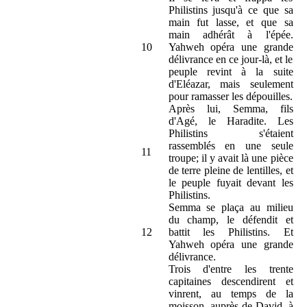
Philistins jusqu'à ce que sa
main fut lasse, et que sa
main adhérât à l'épée.
10
Yahweh opéra une grande
délivrance en ce jour-là, et le
peuple revint à la suite
d'Eléazar, mais seulement
pour ramasser les dépouilles.
Après lui, Semma, fils
d'Agé, le Haradite. Les
Philistins s'étaient
rassemblés en une seule
11
troupe; il y avait là une pièce
de terre pleine de lentilles, et
le peuple fuyait devant les
Philistins.
Semma se plaça au milieu
du champ, le défendit et
12
battit les Philistins. Et
Yahweh opéra une grande
délivrance.
Trois d'entre les trente
capitaines descendirent et
vinrent, au temps de la
moisson, auprès de David, à