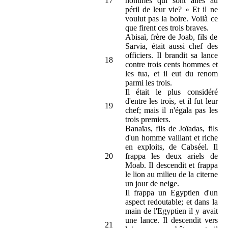
17
hommes qui sont allés au
péril de leur vie? » Et il ne
voulut pas la boire. Voilà ce
que firent ces trois braves.
Abisaï, frère de Joab, fils de
Sarvia, était aussi chef des
officiers. Il brandit sa lance
18
contre trois cents hommes et
les tua, et il eut du renom
parmi les trois.
Il était le plus considéré
d'entre les trois, et il fut leur
19
chef; mais il n'égala pas les
trois premiers.
Banaïas, fils de Joïadas, fils
d'un homme vaillant et riche
en exploits, de Cabséel. Il
20
frappa les deux ariels de
Moab. Il descendit et frappa
le lion au milieu de la citerne
un jour de neige.
Il frappa un Egyptien d'un
aspect redoutable; et dans la
main de l'Egyptien il y avait
une lance. Il descendit vers
21