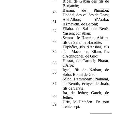
Ribaï, de Gabaa des fils de
Benjamin;
Banaïa, de Pharaton;
30
Heddaï, des vallées de Gaas;
Abi-Albon, d'Araba;
31
Azmaveth, de Bérom;
Eliaba, de Salabon; Benê-
32
Yassen; Jonathan;
Semma, le Hararite; Ahiam,
33
fils de Sarar, le Haradite;
Eliphélet, fils d'Aasbaï, fils
34
d'un Machatien; Eliam, fils
d'Achitophel, de Gilo;
Hesraï, de Carmel; Pharaï,
35
d'Arbi;
Igaal, fils de Nathan, de
36
Soba; Bonni de Gad;
Sélec, l'Ammonite; Naharaï,
37
de Béroth, écuyer de Joab,
fils de Sarvia;
Ira, de Jéther; Gareb, de
38
Jéther;
Urie, le Héthéen. En tout
39
trente-sept.