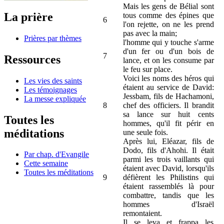
Mais les gens de Bélial sont
La prière
tous comme des épines que
6
l'on rejette, on ne les prend
pas avec la main;
Prières par thèmes
l'homme qui y touche s'arme
d'un fer ou d'un bois de
7
Ressources
lance, et on les consume par
le feu sur place.
Voici les noms des héros qui
Les vies des saints
étaient au service de David:
Les témoignages
Jessbam, fils de Hachamoni,
La messe expliquée
8
chef des officiers. Il brandit
sa lance sur huit cents
Toutes les
hommes, qu'il fit périr en
méditations
une seule fois.
Après lui, Eléazar, fils de
Dodo, fils d'Ahohi. Il était
Par chap. d'Evangile
parmi les trois vaillants qui
Cette semaine
étaient avec David, lorsqu'ils
Toutes les méditations
9
défièrent les Philistins qui
étaient rassemblés là pour
combattre, tandis que les
hommes d'Israël
remontaient.
Il se leva et frappa les