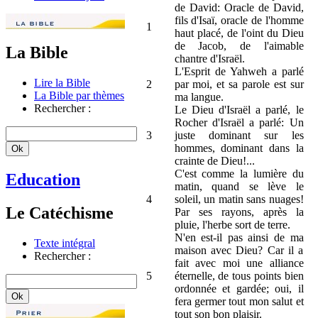
de David: Oracle de David,
fils d'Isaï, oracle de l'homme
1
haut placé, de l'oint du Dieu
de Jacob, de l'aimable
La Bible
chantre d'Israël.
L'Esprit de Yahweh a parlé
Lire la Bible
2
par moi, et sa parole est sur
La Bible par thèmes
ma langue.
Rechercher :
Le Dieu d'Israël a parlé, le
Rocher d'Israël a parlé: Un
3
juste dominant sur les
hommes, dominant dans la
crainte de Dieu!...
C'est comme la lumière du
Education
matin, quand se lève le
4
soleil, un matin sans nuages!
Le Catéchisme
Par ses rayons, après la
pluie, l'herbe sort de terre.
N'en est-il pas ainsi de ma
Texte intégral
maison avec Dieu? Car il a
Rechercher :
fait avec moi une alliance
5
éternelle, de tous points bien
ordonnée et gardée; oui, il
fera germer tout mon salut et
tout son bon plaisir.