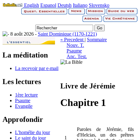
English
Espanol
Deutsh
Italiano
Slovensko
8 août 2026 -
Saint Dominique (1170-1221)
« Precedent
|
Sommaire
Nouv. T.
Psaume
La méditation
Anc. Test.
La recevoir par e-mail
Les lectures
Livre de Jérémie
1ère lecture
Chapitre 1
Psaume
Evangile
Approfondir
Paroles de Jérémie, fils
L'homélie du jour
d'Helcias, un des prêtres
1
Le saint du jour