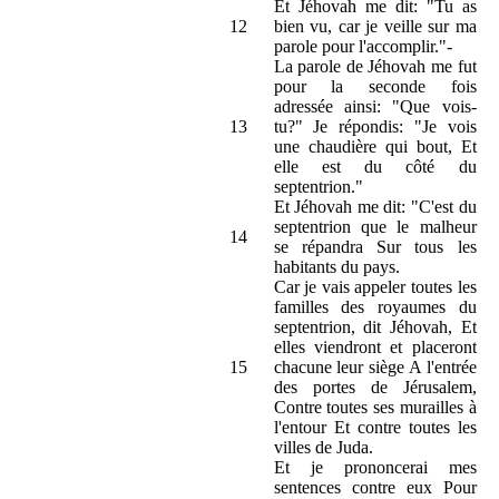
Et Jéhovah me dit: "Tu as
12
bien vu, car je veille sur ma
parole pour l'accomplir."-
La parole de Jéhovah me fut
pour la seconde fois
adressée ainsi: "Que vois-
13
tu?" Je répondis: "Je vois
une chaudière qui bout, Et
elle est du côté du
septentrion."
Et Jéhovah me dit: "C'est du
septentrion que le malheur
14
se répandra Sur tous les
habitants du pays.
Car je vais appeler toutes les
familles des royaumes du
septentrion, dit Jéhovah, Et
elles viendront et placeront
15
chacune leur siège A l'entrée
des portes de Jérusalem,
Contre toutes ses murailles à
l'entour Et contre toutes les
villes de Juda.
Et je prononcerai mes
sentences contre eux Pour