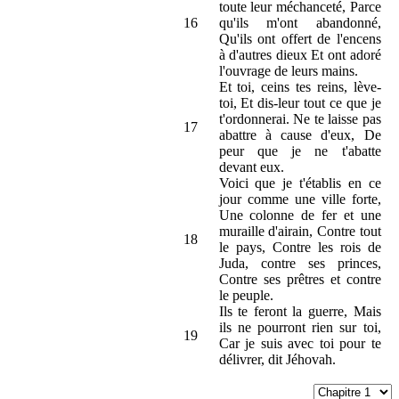
toute leur méchanceté, Parce
16
qu'ils m'ont abandonné,
Qu'ils ont offert de l'encens
à d'autres dieux Et ont adoré
l'ouvrage de leurs mains.
Et toi, ceins tes reins, lève-
toi, Et dis-leur tout ce que je
t'ordonnerai. Ne te laisse pas
17
abattre à cause d'eux, De
peur que je ne t'abatte
devant eux.
Voici que je t'établis en ce
jour comme une ville forte,
Une colonne de fer et une
muraille d'airain, Contre tout
18
le pays, Contre les rois de
Juda, contre ses princes,
Contre ses prêtres et contre
le peuple.
Ils te feront la guerre, Mais
ils ne pourront rien sur toi,
19
Car je suis avec toi pour te
délivrer, dit Jéhovah.