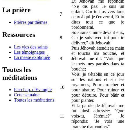
Et Jéhovah me répondit:
"Ne dis pas: Je suis un
La prière
enfant, Car tu iras vers tous
7
ceux à qui je t'enverrai, Et tu
diras tout ce que je
Prières par thèmes
t'ordonnerai.
Sois sans crainte devant eux,
Ressources
8
Car je suis avec toi pour te
délivrer," dit Jéhovah.
Les vies des saints
Puis Jéhovah étendit sa main
Les témoignages
et toucha ma bouche, et
La messe expliquée
9
Jéhovah me dit: "Voici que
je mets mes paroles dans ta
Toutes les
bouche;
Vois, je t'établis en ce jour
méditations
sur les nations et sur les
royaumes, Pour arracher et
10
Par chap. d'Evangile
pour abattre, Pour ruiner et
Cette semaine
pour détruire, Pour bâtir et
Toutes les méditations
pour planter.
Et la parole de Jéhovah me
fut ainsi adressée: "Que
11
vois-tu, Jérémie?" Je
répondis: "Je vois une
branche d'amandier."