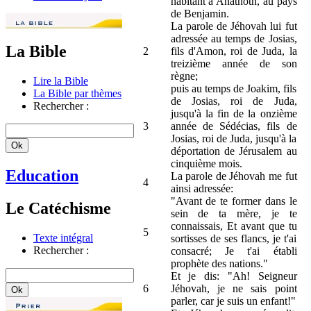
habitant à Anathoth, au pays
de Benjamin.
La parole de Jéhovah lui fut
adressée au temps de Josias,
La Bible
2
fils d'Amon, roi de Juda, la
treizième année de son
règne;
Lire la Bible
puis au temps de Joakim, fils
La Bible par thèmes
de Josias, roi de Juda,
Rechercher :
jusqu'à la fin de la onzième
3
année de Sédécias, fils de
Josias, roi de Juda, jusqu'à la
déportation de Jérusalem au
cinquième mois.
Education
La parole de Jéhovah me fut
4
ainsi adressée:
"Avant de te former dans le
Le Catéchisme
sein de ta mère, je te
connaissais, Et avant que tu
5
Texte intégral
sortisses de ses flancs, je t'ai
Rechercher :
consacré; Je t'ai établi
prophète des nations."
Et je dis: "Ah! Seigneur
6
Jéhovah, je ne sais point
parler, car je suis un enfant!"