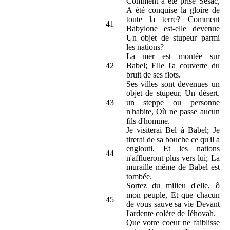
Comment a été prise Sésac,
A été conquise la gloire de
toute la terre? Comment
41
Babylone est-elle devenue
Un objet de stupeur parmi
les nations?
La mer est montée sur
42
Babel; Elle l'a couverte du
bruit de ses flots.
Ses villes sont devenues un
objet de stupeur, Un désert,
43
un steppe ou personne
n'habite, Où ne passe aucun
fils d'homme.
Je visiterai Bel à Babel; Je
tirerai de sa bouche ce qu'il a
englouti, Et les nations
44
n'afflueront plus vers lui; La
muraille même de Babel est
tombée.
Sortez du milieu d'elle, ô
mon peuple, Et que chacun
45
de vous sauve sa vie Devant
l'ardente colère de Jéhovah.
Que votre coeur ne faiblisse