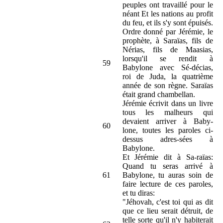
peuples ont travaillé pour le
néant Et les nations au profit
du feu, et ils s'y sont épuisés.
Ordre donné par Jérémie, le
prophète, à Saraïas, fils de
Nérias, fils de Maasias,
lorsqu'il se rendit à
59
Babylone avec Sé-décias,
roi de Juda, la quatrième
année de son règne. Saraïas
était grand chambellan.
Jérémie écrivit dans un livre
tous les malheurs qui
devaient arriver à Baby-
60
lone, toutes les paroles ci-
dessus adres-sées à
Babylone.
Et Jérémie dit à Sa-raïas:
Quand tu seras arrivé à
61
Babylone, tu auras soin de
faire lecture de ces paroles,
et tu diras:
"Jéhovah, c'est toi qui as dit
que ce lieu serait détruit, de
telle sorte qu'il n'y habiterait