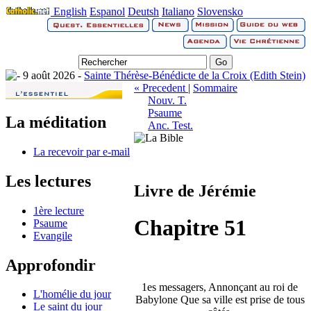
English
Espanol
Deutsh
Italiano
Slovensko
9 août 2026 -
Sainte Thérèse-Bénédicte de la Croix (Edith Stein)
« Precedent
|
Sommaire
Nouv. T.
Psaume
La méditation
Anc. Test.
La recevoir par e-mail
Les lectures
Livre de Jérémie
1ère lecture
Chapitre 51
Psaume
Evangile
Approfondir
1es messagers, Annonçant au roi de
L'homélie du jour
Babylone Que sa ville est prise de tous
Le saint du jour