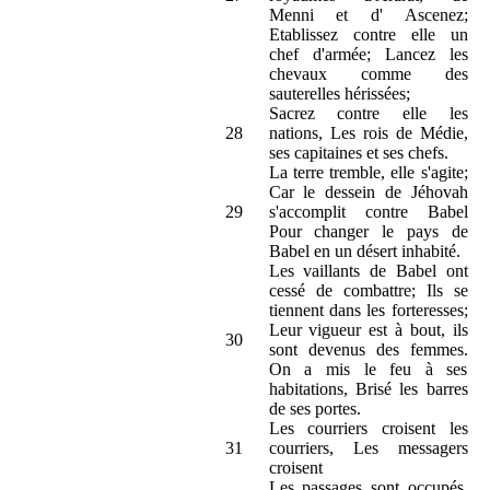
Menni et d' Ascenez;
Etablissez contre elle un
chef d'armée; Lancez les
chevaux comme des
sauterelles hérissées;
Sacrez contre elle les
28
nations, Les rois de Médie,
ses capitaines et ses chefs.
La terre tremble, elle s'agite;
Car le dessein de Jéhovah
29
s'accomplit contre Babel
Pour changer le pays de
Babel en un désert inhabité.
Les vaillants de Babel ont
cessé de combattre; Ils se
tiennent dans les forteresses;
Leur vigueur est à bout, ils
30
sont devenus des femmes.
On a mis le feu à ses
habitations, Brisé les barres
de ses portes.
Les courriers croisent les
31
courriers, Les messagers
croisent
Les passages sont occupés,