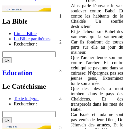
côtés.
Ainsi parle Jéhovah: Je vais
soulever contre Babel Et
1
contre les habitants de la
La Bible
Chaldée Un souffle
destructeur.
Et je lâcherai sur Babel des
Lire la Bible
vanneurs qui la vanneront;
La Bible par thèmes
2
Car ils fondront de toutes
Rechercher :
parts sur elle au jour du
malheur.
Que l'archer tende son arc
contre l'archer Et contre
celui qui se pavanne dans sa
3
Education
cuirasse; N'épargnez pas ses
jeunes gens, Exterminez
toute son armée.
Le Catéchisme
Que des blessés à mort
tombent dans le pays des
Texte intégral
4
Chaldéens, Et des
Rechercher :
transpercés dans les rues de
Babel.
Car Israël et Juda ne sont
pas veufs de leur Dieu, De
Jéhovah des armées, Et le
5