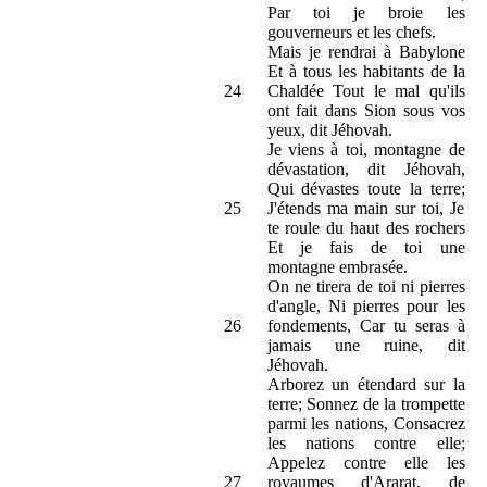
Par toi je broie les
gouverneurs et les chefs.
Mais je rendrai à Babylone
Et à tous les habitants de la
24
Chaldée Tout le mal qu'ils
ont fait dans Sion sous vos
yeux, dit Jéhovah.
Je viens à toi, montagne de
dévastation, dit Jéhovah,
Qui dévastes toute la terre;
25
J'étends ma main sur toi, Je
te roule du haut des rochers
Et je fais de toi une
montagne embrasée.
On ne tirera de toi ni pierres
d'angle, Ni pierres pour les
26
fondements, Car tu seras à
jamais une ruine, dit
Jéhovah.
Arborez un étendard sur la
terre; Sonnez de la trompette
parmi les nations, Consacrez
les nations contre elle;
Appelez contre elle les
27
royaumes d'Ararat, de