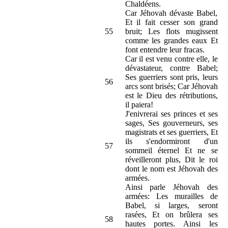
Chaldéens.
Car Jéhovah dévaste Babel,
Et il fait cesser son grand
55
bruit; Les flots mugissent
comme les grandes eaux Et
font entendre leur fracas.
Car il est venu contre elle, le
dévastateur, contre Babel;
Ses guerriers sont pris, leurs
56
arcs sont brisés; Car Jéhovah
est le Dieu des rétributions,
il paiera!
J'enivrerai ses princes et ses
sages, Ses gouverneurs, ses
magistrats et ses guerriers, Et
ils s'endormiront d'un
57
sommeil éternel Et ne se
réveilleront plus, Dit le roi
dont le nom est Jéhovah des
armées.
Ainsi parle Jéhovah des
armées: Les murailles de
Babel, si larges, seront
rasées, Et on brûlera ses
58
hautes portes. Ainsi les