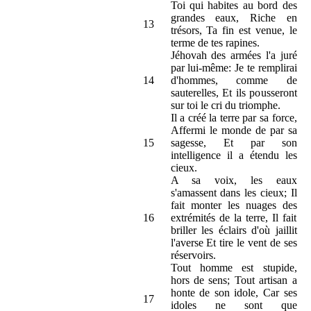
Toi qui habites au bord des
grandes eaux, Riche en
13
trésors, Ta fin est venue, le
terme de tes rapines.
Jéhovah des armées l'a juré
par lui-même: Je te remplirai
14
d'hommes, comme de
sauterelles, Et ils pousseront
sur toi le cri du triomphe.
Il a créé la terre par sa force,
Affermi le monde de par sa
15
sagesse, Et par son
intelligence il a étendu les
cieux.
A sa voix, les eaux
s'amassent dans les cieux; Il
fait monter les nuages des
16
extrémités de la terre, Il fait
briller les éclairs d'où jaillit
l'averse Et tire le vent de ses
réservoirs.
Tout homme est stupide,
hors de sens; Tout artisan a
honte de son idole, Car ses
17
idoles ne sont que