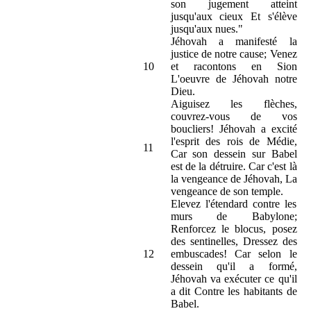
son jugement atteint
jusqu'aux cieux Et s'élève
jusqu'aux nues."
Jéhovah a manifesté la
justice de notre cause; Venez
10
et racontons en Sion
L'oeuvre de Jéhovah notre
Dieu.
Aiguisez les flèches,
couvrez-vous de vos
boucliers! Jéhovah a excité
l'esprit des rois de Médie,
11
Car son dessein sur Babel
est de la détruire. Car c'est là
la vengeance de Jéhovah, La
vengeance de son temple.
Elevez l'étendard contre les
murs de Babylone;
Renforcez le blocus, posez
des sentinelles, Dressez des
12
embuscades! Car selon le
dessein qu'il a formé,
Jéhovah va exécuter ce qu'il
a dit Contre les habitants de
Babel.