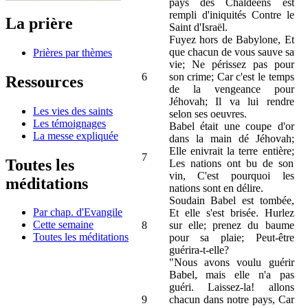
pays des Chaldéens est
rempli d'iniquités Contre le
La prière
Saint d'Israël.
Fuyez hors de Babylone, Et
que chacun de vous sauve sa
Prières par thèmes
vie; Ne périssez pas pour
6
son crime; Car c'est le temps
Ressources
de la vengeance pour
Jéhovah; Il va lui rendre
Les vies des saints
selon ses oeuvres.
Les témoignages
Babel était une coupe d'or
La messe expliquée
dans la main dé Jéhovah;
Elle enivrait la terre entière;
7
Toutes les
Les nations ont bu de son
vin, C'est pourquoi les
méditations
nations sont en délire.
Soudain Babel est tombée,
Par chap. d'Evangile
Et elle s'est brisée. Hurlez
Cette semaine
8
sur elle; prenez du baume
Toutes les méditations
pour sa plaie; Peut-être
guérira-t-elle?
"Nous avons voulu guérir
Babel, mais elle n'a pas
guéri. Laissez-la! allons
9
chacun dans notre pays, Car