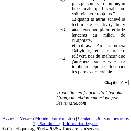
62
plus personne, ni homme, ni
bête, mais qu'il serait une
solitude pour toujours."
Et quand tu auras achevé la
lecture de ce livre, tu y
63
attacheras une pierre et tu le
lanceras au milieu de
l'Euphrate,
et tu diras: ." Ainsi s'abîmera
Babylone, et elle ne se
relèvera pas du malheur que
64
j'amènerai sur elle; et ils
tomberont épuisés. Jusqu'ici
les paroles de Jérémie.
Traduction en français du Chanoine
Crampon, édition numérique par
Jesusmarie.com
Accueil
|
Version Mobile
|
Faire un don
|
Contact
|
Qui sommes nous
?
|
Plan du site
|
Information légales
© Catholique.org 2004 - 2026 - Tous droits réservés