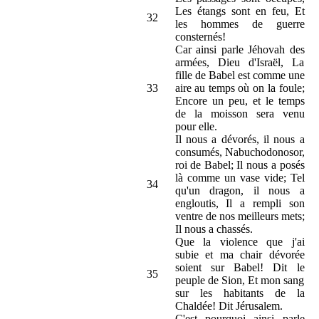
Les étangs sont en feu, Et
32
les hommes de guerre
consternés!
Car ainsi parle Jéhovah des
armées, Dieu d'Israël, La
fille de Babel est comme une
33
aire au temps où on la foule;
Encore un peu, et le temps
de la moisson sera venu
pour elle.
Il nous a dévorés, il nous a
consumés, Nabuchodonosor,
roi de Babel; Il nous a posés
là comme un vase vide; Tel
34
qu'un dragon, il nous a
engloutis, Il a rempli son
ventre de nos meilleurs mets;
Il nous a chassés.
Que la violence que j'ai
subie et ma chair dévorée
soient sur Babel! Dit le
35
peuple de Sion, Et mon sang
sur les habitants de la
Chaldée! Dit Jérusalem.
C'est pourquoi ainsi parle