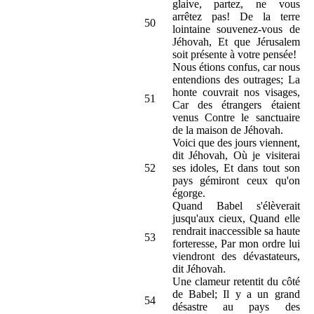
glaive, partez, ne vous
arrêtez pas! De la terre
50
lointaine souvenez-vous de
Jéhovah, Et que Jérusalem
soit présente à votre pensée!
Nous étions confus, car nous
entendions des outrages; La
honte couvrait nos visages,
51
Car des étrangers étaient
venus Contre le sanctuaire
de la maison de Jéhovah.
Voici que des jours viennent,
dit Jéhovah, Où je visiterai
52
ses idoles, Et dans tout son
pays gémiront ceux qu'on
égorge.
Quand Babel s'élèverait
jusqu'aux cieux, Quand elle
rendrait inaccessible sa haute
53
forteresse, Par mon ordre lui
viendront des dévastateurs,
dit Jéhovah.
Une clameur retentit du côté
de Babel; Il y a un grand
54
désastre au pays des