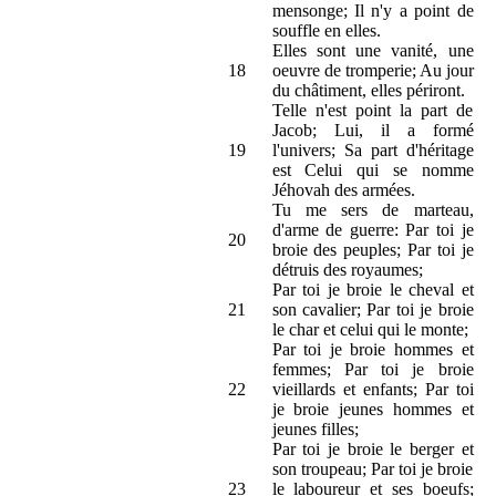
mensonge; Il n'y a point de
souffle en elles.
Elles sont une vanité, une
18
oeuvre de tromperie; Au jour
du châtiment, elles périront.
Telle n'est point la part de
Jacob; Lui, il a formé
19
l'univers; Sa part d'héritage
est Celui qui se nomme
Jéhovah des armées.
Tu me sers de marteau,
d'arme de guerre: Par toi je
20
broie des peuples; Par toi je
détruis des royaumes;
Par toi je broie le cheval et
21
son cavalier; Par toi je broie
le char et celui qui le monte;
Par toi je broie hommes et
femmes; Par toi je broie
22
vieillards et enfants; Par toi
je broie jeunes hommes et
jeunes filles;
Par toi je broie le berger et
son troupeau; Par toi je broie
23
le laboureur et ses boeufs;