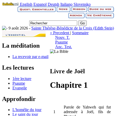
English
Espanol
Deutsh
Italiano
Slovensko
9 août 2026 -
Sainte Thérèse-Bénédicte de la Croix (Edith Stein)
« Precedent
|
Sommaire
Nouv. T.
Psaume
La méditation
Anc. Test.
La recevoir par e-mail
Les lectures
Livre de Joël
1ère lecture
Chapitre 1
Psaume
Evangile
Approfondir
Parole de Yahweh qui fut
L'homélie du jour
1
adressée à Joël, fils de
Le saint du jour