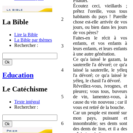
Phatuel.
Écoutez ceci, vieillards ;
prêtez l'oreille, vous tous
habitants du pays ! Pareille
2
La Bible
chose est-elle arrivée de vos
jours, ou bien dans les jours
de vos pères?
Lire la Bible
Faites-en le récit à vos
La Bible par thèmes
enfants, et vos enfants à
Rechercher :
3
leurs enfants, et leurs enfants
à une autre génération.
Ce qu'a laissé le gazam, la
sauterelle l'a dévoré; ce qu'a
4
laissé la sauterelle, le yéleq
Education
l'a dévoré; ce qu'a laissé le
yéleq, le chasil l'a dévoré.
Réveillez-vous, ivrognes, et
Le Catéchisme
pleurez; vous tous, buveurs
5
de vin, lamentez-vous, à
Texte intégral
cause du vin nouveau ; car il
Rechercher :
vous est retiré de la bouche.
Car un peuple est monté sur
mon pays, puissant et
6
innombrable; ses dents sont
des dents de lion, et il a des