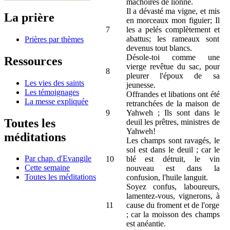
mâchoires de lionne.
Il a dévasté ma vigne, et mis
La prière
en morceaux mon figuier; Il
7
les a pelés complètement et
abattus; les rameaux sont
Prières par thèmes
devenus tout blancs.
Désole-toi comme une
Ressources
vierge revêtue du sac, pour
8
pleurer l'époux de sa
Les vies des saints
jeunesse.
Les témoignages
Offrandes et libations ont été
La messe expliquée
retranchées de la maison de
9
Yahweh ; Ils sont dans le
Toutes les
deuil les prêtres, ministres de
Yahweh!
méditations
Les champs sont ravagés, le
sol est dans le deuil ; car le
Par chap. d'Evangile
10
blé est détruit, le vin
Cette semaine
nouveau est dans la
Toutes les méditations
confusion, l'huile languit.
Soyez confus, laboureurs,
lamentez-vous, vignerons, à
11
cause du froment et de l'orge
; car la moisson des champs
est anéantie.