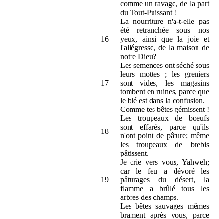
comme un ravage, de la part
du Tout-Puissant !
La nourriture n'a-t-elle pas
été retranchée sous nos
16
yeux, ainsi que la joie et
l'allégresse, de la maison de
notre Dieu?
Les semences ont séché sous
leurs mottes ; les greniers
17
sont vides, les magasins
tombent en ruines, parce que
le blé est dans la confusion.
Comme tes bêtes gémissent !
Les troupeaux de boeufs
sont effarés, parce qu'ils
18
n'ont point de pâture; même
les troupeaux de brebis
pâtissent.
Je crie vers vous, Yahweh;
car le feu a dévoré les
19
pâturages du désert, la
flamme a brûlé tous les
arbres des champs.
Les bêtes sauvages mêmes
brament après vous, parce