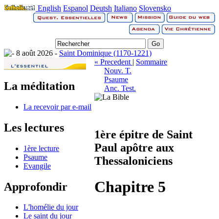
English
Espanol
Deutsh
Italiano
Slovensko
8 août 2026 -
Saint Dominique (1170-1221)
« Precedent
|
Sommaire
Nouv. T.
Psaume
La méditation
Anc. Test.
La recevoir par e-mail
Les lectures
1ère épitre de Saint
Paul apôtre aux
1ère lecture
Psaume
Thessaloniciens
Evangile
Chapitre 5
Approfondir
L'homélie du jour
Le saint du jour