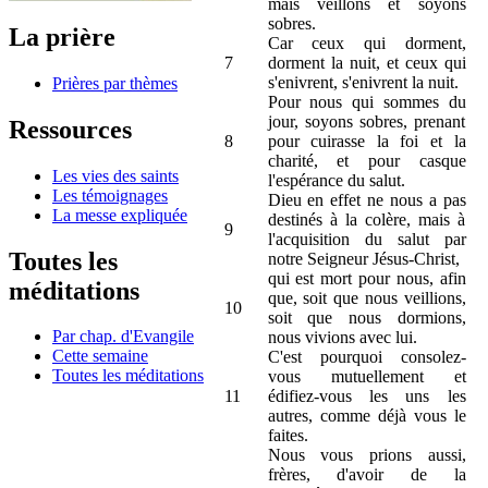
mais veillons et soyons
sobres.
La prière
Car ceux qui dorment,
7
dorment la nuit, et ceux qui
s'enivrent, s'enivrent la nuit.
Prières par thèmes
Pour nous qui sommes du
jour, soyons sobres, prenant
Ressources
8
pour cuirasse la foi et la
charité, et pour casque
Les vies des saints
l'espérance du salut.
Les témoignages
Dieu en effet ne nous a pas
La messe expliquée
destinés à la colère, mais à
9
l'acquisition du salut par
Toutes les
notre Seigneur Jésus-Christ,
qui est mort pour nous, afin
méditations
que, soit que nous veillions,
10
soit que nous dormions,
Par chap. d'Evangile
nous vivions avec lui.
Cette semaine
C'est pourquoi consolez-
Toutes les méditations
vous mutuellement et
11
édifiez-vous les uns les
autres, comme déjà vous le
faites.
Nous vous prions aussi,
frères, d'avoir de la