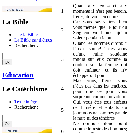
Quant aux temps et aux
1
moments il n'est pas besoin,
frères, de vous en écrire.
La Bible
Car vous savez très bien
vous-mêmes que le jour du
2
Seigneur vient ainsi qu'un
Lire la Bible
voleur pendant la nuit.
La Bible par thèmes
Quand les hommes diront: "
Rechercher :
Paix et sûreté! " c'est alors
qu'une ruine soudaine
3
fondra sur eux comme la
douleur sur la femme qui
doit enfanter, et ils n'y
Education
échapperont point.
Mais vous, frères, vous
n'êtes pas dans les ténèbres,
Le Catéchisme
4
pour que ce jour vous
surprenne comme un voleur.
Texte intégral
Oui, vous êtes tous enfants
Rechercher :
de lumière et enfants du
5
jour; nous ne sommes pas de
la nuit, ni des ténèbres.
Ne dormons donc point
comme le reste des hommes;
6