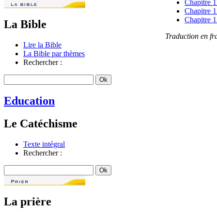
Chapitre 1
Chapitre 
Chapitre 
La Bible
Traduction en f
Lire la Bible
La Bible par thèmes
Rechercher :
Education
Le Catéchisme
Texte intégral
Rechercher :
La prière