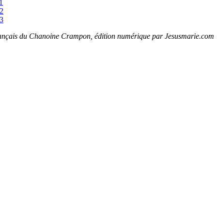
1
12
13
rançais du Chanoine Crampon, édition numérique par Jesusmarie.com