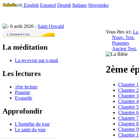
English
Espanol
Deutsh
Italiano
Slovensko
6 août 2026 -
Saint Oswald
Vous êtes ici:
La
Nouv. Test.
Psaumes
La méditation
Ancien Test.
La recevoir par e-mail
2ème ép
Les lectures
Chapitre 1
1ère lecture
Chapitre 2
Psaume
Chapitre 3
Evangile
Chapitre 4
Chapitre 5
Approfondir
Chapitre 6
Chapitre 7
Chapitre 8
L'homélie du jour
Chapitre 9
Le saint du jour
Chapitre 