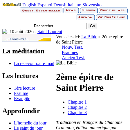
English
Espanol
Deutsh
Italiano
Slovensko
10 août 2026 -
Saint Laurent
Vous êtes ici:
La Bible
» 2ème épitre
de Saint Pierre
Nouv. Test.
La méditation
Psaumes
Ancien Test.
La recevoir par e-mail
2ème épitre de
Les lectures
Saint Pierre
1ère lecture
Psaume
Evangile
Chapitre 1
Chapitre 2
Approfondir
Chapitre 3
Traduction en français du Chanoine
L'homélie du jour
Crampon, édition numérique par
Le saint du jour