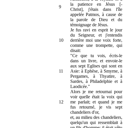
la patience en Jésus [-
9
Christ], j'étais dans l'île
appelée Patmos, à cause de
la parole de Dieu et du
témoignage de Jésus.
Je fus ravi en esprit le jour
du Seigneur, et j'entendis
10
derrière moi une voix forte,
comme une trompette, qui
disait:
"Ce que tu vois, écris-le
dans un livre, et envoie-le
aux sept Eglises qui sont en
11
Asie: à Ephèse, à Smyrne, à
Pergames, à Thyatire, à
Sardes, à Philadelphie et à
Laodicée."
Alors je me retournai pour
voir quelle était la voix qui
12
me parlait; et quand je me
fus retourné, je vis sept
chandeliers d'or,
et, au milieu des chandeliers,
quelqu'un qui ressemblait à
un fils d'homme; il était vêtu