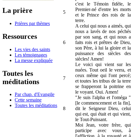
c'est le Témoin fidèle, le
La prière
Premier-né d'entre les morts
5
et le Prince des rois de la
terre.
Prières par thèmes
A celui qui nous a aimés, qui
nous a lavés de nos péchés
Ressources
par son sang, et qui nous a
6
faits rois et prêtres de Dieu,
son Père, à lui la gloire et la
Les vies des saints
puissance des siècles des
Les témoignages
siècles! Amen!
La messe expliquée
Le voici qui vient sur les
nuées. Tout oeil le verra, et
Toutes les
ceux même qui l'ont percé;
7
méditations
et toutes les tribus de la terre
se frapperont la poitrine en
le voyant. Oui. Amen!
Par chap. d'Evangile
"Je suis l'alpha et l'oméga "
Cette semaine
[le commencement et la fin],
Toutes les méditations
8
dit le Seigneur Dieu, celui
qui est, qui était et qui vient,
le Tout-Puissant.
Moi Jean, votre frère, qui
participe avec vous, à
l'affliction, à la royauté et à