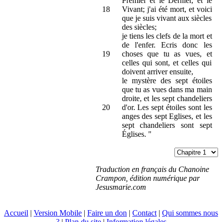
Premier et le Dernier, et le
18
Vivant; j'ai été mort, et voici
que je suis vivant aux siècles
des siècles;
je tiens les clefs de la mort et
de l'enfer. Ecris donc les
19
choses que tu as vues, et
celles qui sont, et celles qui
doivent arriver ensuite,
le mystère des sept étoiles
que tu as vues dans ma main
droite, et les sept chandeliers
20
d'or. Les sept étoiles sont les
anges des sept Eglises, et les
sept chandeliers sont sept
Églises. "
Traduction en français du Chanoine
Crampon, édition numérique par
Jesusmarie.com
Accueil
|
Version Mobile
|
Faire un don
|
Contact
|
Qui sommes nous
?
|
Plan du site
|
Information légales