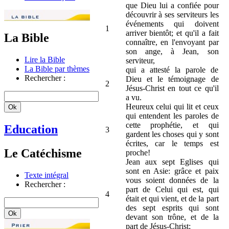
que Dieu lui a confiée pour
découvrir à ses serviteurs les
événements qui doivent
1
arriver bientôt; et qu'il a fait
La Bible
connaître, en l'envoyant par
son ange, à Jean, son
Lire la Bible
serviteur,
La Bible par thèmes
qui a attesté la parole de
Rechercher :
Dieu et le témoignage de
2
Jésus-Christ en tout ce qu'il
a vu.
Heureux celui qui lit et ceux
qui entendent les paroles de
cette prophétie, et qui
Education
3
gardent les choses qui y sont
écrites, car le temps est
Le Catéchisme
proche!
Jean aux sept Eglises qui
sont en Asie: grâce et paix
Texte intégral
vous soient données de la
Rechercher :
part de Celui qui est, qui
4
était et qui vient, et de la part
des sept esprits qui sont
devant son trône, et de la
part de Jésus-Christ;