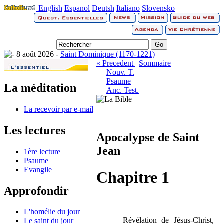
English
Espanol
Deutsh
Italiano
Slovensko
8 août 2026 -
Saint Dominique (1170-1221)
« Precedent
|
Sommaire
Nouv. T.
Psaume
La méditation
Anc. Test.
La recevoir par e-mail
Les lectures
Apocalypse de Saint
Jean
1ère lecture
Psaume
Evangile
Chapitre 1
Approfondir
L'homélie du jour
Révélation de Jésus-Christ,
Le saint du jour