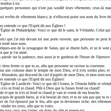
iendrai à toi.
quelques personnes qui n'ont pas souillé leurs vêtements; ceux-là ma
nsi revêtu de vêtements blancs; je n'effacerai point son nom du livre d
es entende ce que l'Esprit dit aux Églises !
l'Église de Philadelphie: Voici ce que dit le saint, le Véritable, Celui q
e
oici que j'ai mis devant toi une porte ouverte, que personne ne peut 
nt renié mon nom.
lques-uns de la synagogue de Satan, qui se disent Juifs, et ne le sont poi
nt que je t'ai aimé.
parole sur la patience, moi aussi je te garderai de l'heure de l'épreuve
t: tiens ferme ce que tu as, afin que personne ne ravisse ta couronne.
erai une colonne dans le temple de mon Dieu, et il n'en sortira plus; et 
e Jérusalem, qui descend du ciel d'auprès de mon Dieu, et mon nom no
es entende ce que l'Esprit dit aux Églises!
l'Eglise de Laodicée: Voici ce que dit l'Amen, le Témoin fidèle et véritab
u n'es ni froid ni chaud. Plût à Dieu que tu fusses froid ou chaud!
ède et que tu n'es ni froid ni chaud je vais te vomir de ma bouche.
i acquis de grands biens, je n'ai besoin de rien; et tu ne sais pas que tu
ter de l'or éprouvé par le feu, afin que tu deviennes riche; des vêtements
 oindre tes yeux, afin que tu voies.
tie tous ceux que j'aime; aie donc du zèle et repens-toi.