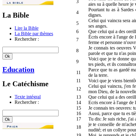
3
aies su à quelle heure je v
Pourtant tu as à Sardes 
4
La Bible
dignes.
Celui qui vaincra sera ai
5
ses anges.
Lire la Bible
6
Que celui qui a des oreill
La Bible par thèmes
Écris encore à l'ange de 
Rechercher :
7
ferme et personne n'ouvr
Je connais tes oeuvres V
8
parole et que tu n'as poi
Voici que je te donne que
9
tes pieds, et ils connaîtro
Education
Parce que tu as gardé ma 
11
de la terre.
11
Voici que je viens bientô
Le Catéchisme
Celui qui vaincra, j'en f
12
mon Dieu, de la nouvell
Texte intégral
13
Que celui qui a des oreill
Rechercher :
14
Ecris encore à l'ange de 
15
Je connais tes oeuvres: t
16
Aussi, parce que tu es ti
17
Tu dis: Je suis riche, j'a
je te conseille de m'ache
18
nudité; et un collyre pour
19
Moi, je reprends et je châ