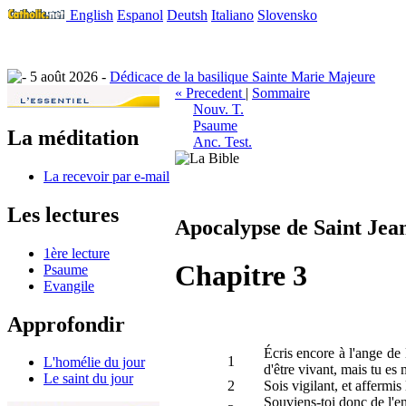
English
Espanol
Deutsh
Italiano
Slovensko
5 août 2026 -
Dédicace de la basilique Sainte Marie Majeure
« Precedent
|
Sommaire
Nouv. T.
Psaume
La méditation
Anc. Test.
La recevoir par e-mail
Les lectures
Apocalypse de Saint Jea
1ère lecture
Chapitre 3
Psaume
Evangile
Approfondir
Écris encore à l'ange de 
1
L'homélie du jour
d'être vivant, mais tu es 
Le saint du jour
2
Sois vigilant, et affermis
Souviens-toi donc de l'en