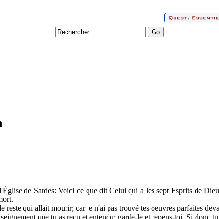
n
l'Église de Sardes: Voici ce que dit Celui qui a les sept Esprits de Dieu 
mort.
 le reste qui allait mourir; car je n'ai pas trouvé tes oeuvres parfaites d
seignement que tu as reçu et entendu; garde-le et repens-toi. Si donc tu 