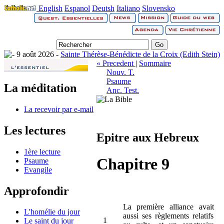
English
Espanol
Deutsh
Italiano
Slovensko
9 août 2026 -
Sainte Thérèse-Bénédicte de la Croix (Edith Stein)
« Precedent
|
Sommaire
Nouv. T.
Psaume
La méditation
Anc. Test.
La recevoir par e-mail
Les lectures
Epitre aux Hebreux
1ère lecture
Chapitre 9
Psaume
Evangile
Approfondir
La première alliance avait
L'homélie du jour
aussi ses règlements relatifs
1
Le saint du jour