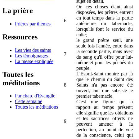
sujet en détail.
Or, ces choses étant ainsi
La prière
disposées, les prêtres entrent
en tout temps dans la partie
6
antérieure du tabernacle,
Prières par thèmes
lorsqu'ils font le service du
culte;
Ressources
le grand prêtre seul, une
seule fois l'année, entre dans
Les vies des saints
la seconde partie, mais avec
7
Les témoignages
du sang qu'il offre pour lui-
La messe expliquée
même et pour les péchés du
peuple.
Toutes les
L'Esprit-Saint montre par là
que le chemin du Saint des
méditations
8
Saints n'a pas encore été
ouvert, tant que subsiste le
Par chap. d'Evangile
premier tabernacle.
Cette semaine
C'est une figure qui a
Toutes les méditations
rapport au temps présent;
elle signifie que les oblations
et les sacrifices offerts ne
9
peuvent amener à Ia
perfection, au point de vue
de la conscience, celui qui