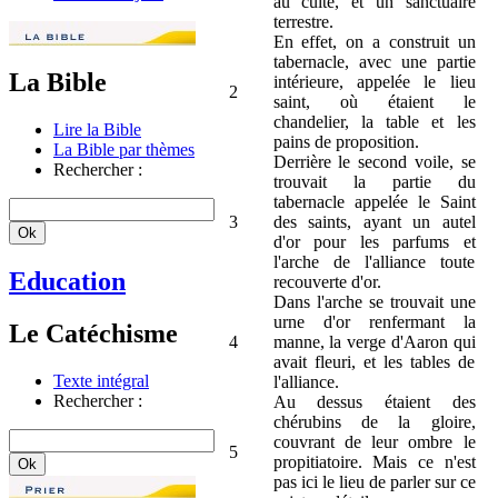
au culte, et un sanctuaire
terrestre.
En effet, on a construit un
tabernacle, avec une partie
La Bible
intérieure, appelée le lieu
2
saint, où étaient le
chandelier, la table et les
Lire la Bible
pains de proposition.
La Bible par thèmes
Derrière le second voile, se
Rechercher :
trouvait la partie du
tabernacle appelée le Saint
3
des saints, ayant un autel
d'or pour les parfums et
l'arche de l'alliance toute
Education
recouverte d'or.
Dans l'arche se trouvait une
urne d'or renfermant la
Le Catéchisme
4
manne, la verge d'Aaron qui
avait fleuri, et les tables de
Texte intégral
l'alliance.
Rechercher :
Au dessus étaient des
chérubins de la gloire,
couvrant de leur ombre le
5
propitiatoire. Mais ce n'est
pas ici le lieu de parler sur ce