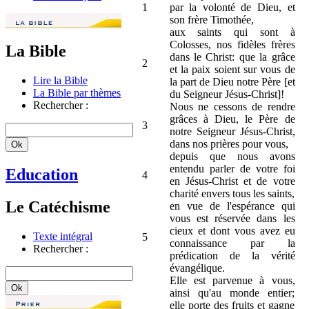
1
par la volonté de Dieu, et
son frère Timothée,
aux saints qui sont à
Colosses, nos fidèles frères
La Bible
dans le Christ: que la grâce
2
et la paix soient sur vous de
Lire la Bible
la part de Dieu notre Père [et
La Bible par thèmes
du Seigneur Jésus-Christ]!
Rechercher :
Nous ne cessons de rendre
grâces à Dieu, le Père de
3
notre Seigneur Jésus-Christ,
dans nos prières pour vous,
depuis que nous avons
entendu parler de votre foi
Education
4
en Jésus-Christ et de votre
charité envers tous les saints,
Le Catéchisme
en vue de l'espérance qui
vous est réservée dans les
cieux et dont vous avez eu
Texte intégral
5
connaissance par la
Rechercher :
prédication de la vérité
évangélique.
Elle est parvenue à vous,
ainsi qu'au monde entier;
elle porte des fruits et gagne