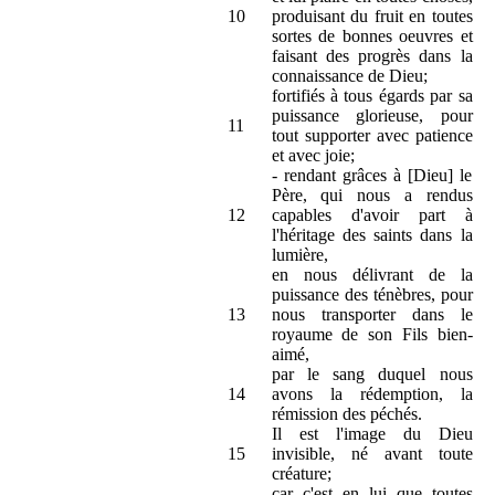
10
produisant du fruit en toutes
sortes de bonnes oeuvres et
faisant des progrès dans la
connaissance de Dieu;
fortifiés à tous égards par sa
puissance glorieuse, pour
11
tout supporter avec patience
et avec joie;
- rendant grâces à [Dieu] le
Père, qui nous a rendus
12
capables d'avoir part à
l'héritage des saints dans la
lumière,
en nous délivrant de la
puissance des ténèbres, pour
13
nous transporter dans le
royaume de son Fils bien-
aimé,
par le sang duquel nous
14
avons la rédemption, la
rémission des péchés.
Il est l'image du Dieu
15
invisible, né avant toute
créature;
car c'est en lui que toutes