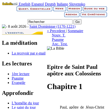
English
Espanol
Deutsh
Italiano
Slovensko
8 août 2026 -
Saint Dominique (1170-1221)
« Precedent
|
Sommaire
Nouv. T.
Psaume
La méditation
Anc. Test.
La recevoir par e-mail
Les lectures
Epitre de Saint Paul
apôtre aux Colossiens
1ère lecture
Psaume
Evangile
Chapitre 1
Approfondir
L'homélie du jour
Paul, apôtre de Jésus-Christ
Le saint du jour