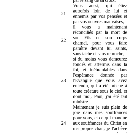
par le sang de sa croix.
Vous aussi, qui étiez
autrefois loin de lui et
21
ennemis par vos pensées et
par vos oeuvres mauvaises,
il vous a maintenant
réconciliés par la mort de
son Fils en son corps
22
charnel, pour vous faire
paraître devant lui saints,
sans tâche et sans reproche,
si du moins vous demeurez
fondés et affermis dans la
foi, et inébranlables dans
l'espérance donnée par
23
l'Evangile que vous avez
entendu, qui a été prêché à
toute créature sous le ciel, et
dont moi, Paul, j'ai été fait
ministre.
Maintenant je suis plein de
joie dans mes souffrances
pour vous, et ce qui manque
24
aux souffrances du Christ en
ma propre chair, je l'achève