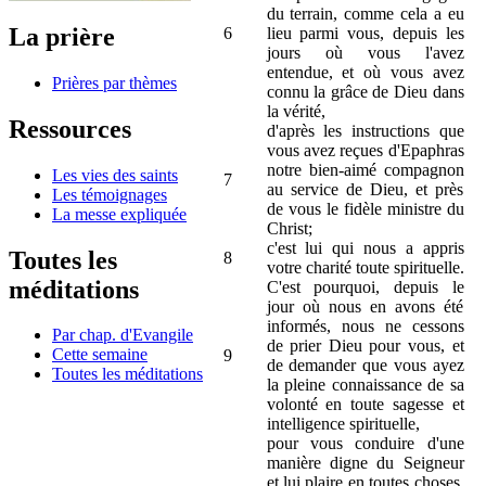
du terrain, comme cela a eu
La prière
6
lieu parmi vous, depuis les
jours où vous l'avez
entendue, et où vous avez
Prières par thèmes
connu la grâce de Dieu dans
la vérité,
Ressources
d'après les instructions que
vous avez reçues d'Epaphras
notre bien-aimé compagnon
Les vies des saints
7
au service de Dieu, et près
Les témoignages
de vous le fidèle ministre du
La messe expliquée
Christ;
c'est lui qui nous a appris
Toutes les
8
votre charité toute spirituelle.
méditations
C'est pourquoi, depuis le
jour où nous en avons été
informés, nous ne cessons
Par chap. d'Evangile
de prier Dieu pour vous, et
Cette semaine
9
de demander que vous ayez
Toutes les méditations
la pleine connaissance de sa
volonté en toute sagesse et
intelligence spirituelle,
pour vous conduire d'une
manière digne du Seigneur
et lui plaire en toutes choses,