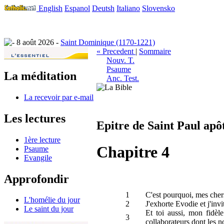
English
Espanol
Deutsh
Italiano
Slovensko
8 août 2026 -
Saint Dominique (1170-1221)
« Precedent
|
Sommaire
Nouv. T.
Psaume
La méditation
Anc. Test.
La recevoir par e-mail
Les lectures
Epitre de Saint Paul apô
1ère lecture
Chapitre 4
Psaume
Evangile
Approfondir
1
C'est pourquoi, mes chers
L'homélie du jour
2
J'exhorte Evodie et j'inv
Le saint du jour
Et toi aussi, mon fidèl
3
collaborateurs dont les n