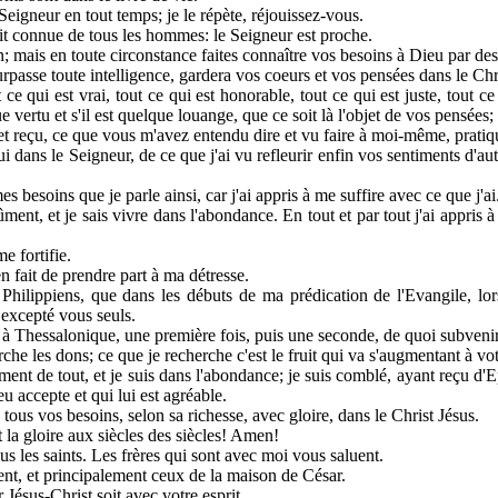
eigneur en tout temps; je le répète, réjouissez-vous.
t connue de tous les hommes: le Seigneur est proche.
; mais en toute circonstance faites connaître vos besoins à Dieu par des 
urpasse toute intelligence, gardera vos coeurs et vos pensées dans le Chr
 ce qui est vrai, tout ce qui est honorable, tout ce qui est juste, tout c
 vertu et s'il est quelque louange, que ce soit là l'objet de vos pensées;
t reçu, ce que vous m'avez entendu dire et vu faire à moi-même, pratiqu
i dans le Seigneur, de ce que j'ai vu refleurir enfin vos sentiments d'au
s besoins que je parle ainsi, car j'ai appris à me suffire avec ce que j'ai
ment, et je sais vivre dans l'abondance. En tout et par tout j'ai appris à 
e fortifie.
 fait de prendre part à ma détresse.
Philippiens, que dans les débuts de ma prédication de l'Evangile, lo
 excepté vous seuls.
 Thessalonique, une première fois, puis une seconde, de quoi subvenir
rche les dons; ce que je recherche c'est le fruit qui va s'augmentant à vo
ent de tout, et je suis dans l'abondance; je suis comblé, ayant reçu 
u accepte et qui lui est agréable.
ous vos besoins, selon sa richesse, avec gloire, dans le Christ Jésus.
t la gloire aux siècles des siècles! Amen!
us les saints. Les frères qui sont avec moi vous saluent.
ent, et principalement ceux de la maison de César.
Jésus-Christ soit avec votre esprit.