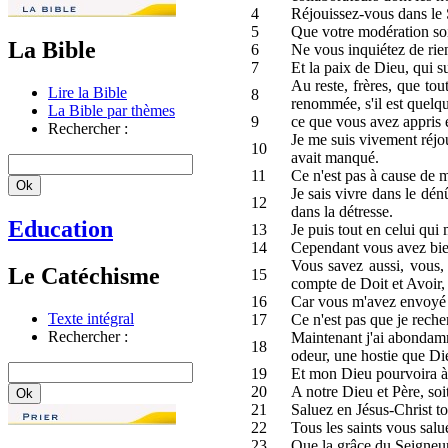
4
Réjouissez-vous dans le S
5
Que votre modération soi
La Bible
6
Ne vous inquiétez de rien
7
Et la paix de Dieu, qui s
Au reste, frères, que tout
Lire la Bible
8
renommée, s'il est quelque
La Bible par thèmes
9
ce que vous avez appris e
Rechercher :
Je me suis vivement réjou
10
avait manqué.
11
Ce n'est pas à cause de me
Je sais vivre dans le dénû
12
dans la détresse.
Education
13
Je puis tout en celui qui m
14
Cependant vous avez bien
Vous savez aussi, vous, 
Le Catéchisme
15
compte de Doit et Avoir,
16
Car vous m'avez envoyé à
Texte intégral
17
Ce n'est pas que je reche
Rechercher :
Maintenant j'ai abondamm
18
odeur, une hostie que Die
19
Et mon Dieu pourvoira à t
20
A notre Dieu et Père, soi
21
Saluez en Jésus-Christ to
22
Tous les saints vous salu
23
Que la grâce du Seigneur 