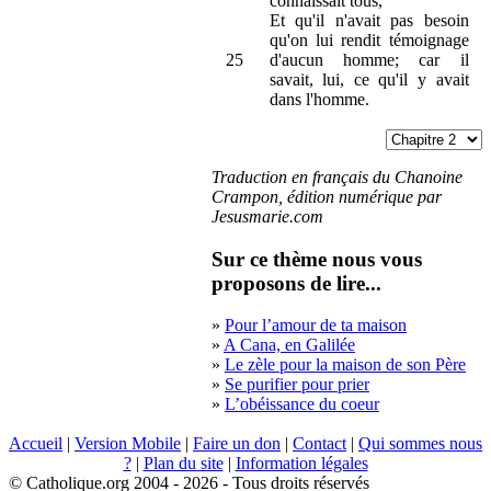
connaissait tous,
Et qu'il n'avait pas besoin
qu'on lui rendit témoignage
25
d'aucun homme; car il
savait, lui, ce qu'il y avait
dans l'homme.
Traduction en français du Chanoine
Crampon, édition numérique par
Jesusmarie.com
Sur ce thème nous vous
proposons de lire...
»
Pour l’amour de ta maison
»
A Cana, en Galilée
»
Le zèle pour la maison de son Père
»
Se purifier pour prier
»
L’obéissance du coeur
Accueil
|
Version Mobile
|
Faire un don
|
Contact
|
Qui sommes nous
?
|
Plan du site
|
Information légales
© Catholique.org 2004 - 2026 - Tous droits réservés