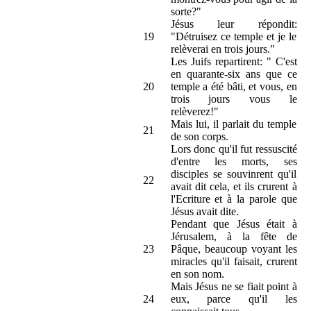
sorte?"
Jésus leur répondit:
19
"Détruisez ce temple et je le
relèverai en trois jours."
Les Juifs repartirent: " C'est
en quarante-six ans que ce
20
temple a été bâti, et vous, en
trois jours vous le
relèverez!"
Mais lui, il parlait du temple
21
de son corps.
Lors donc qu'il fut ressuscité
d'entre les morts, ses
disciples se souvinrent qu'il
22
avait dit cela, et ils crurent à
l'Ecriture et à la parole que
Jésus avait dite.
Pendant que Jésus était à
Jérusalem, à la fête de
23
Pâque, beaucoup voyant les
miracles qu'il faisait, crurent
en son nom.
Mais Jésus ne se fiait point à
24
eux, parce qu'il les