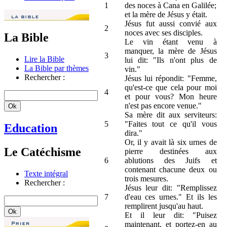
1
des noces à Cana en Galilée;
et la mère de Jésus y était.
Jésus fut aussi convié aux
2
noces avec ses disciples.
La Bible
Le vin étant venu à
manquer, la mère de Jésus
3
Lire la Bible
lui dit: "Ils n'ont plus de
La Bible par thèmes
vin."
Rechercher :
Jésus lui répondit: "Femme,
qu'est-ce que cela pour moi
4
et pour vous? Mon heure
n'est pas encore venue."
Sa mère dit aux serviteurs:
5
"Faites tout ce qu'il vous
Education
dira."
Or, il y avait là six urnes de
Le Catéchisme
pierre destinées aux
6
ablutions des Juifs et
contenant chacune deux ou
Texte intégral
trois mesures.
Rechercher :
Jésus leur dit: "Remplissez
7
d'eau ces urnes." Et ils les
remplirent jusqu'au haut.
Et il leur dit: "Puisez
maintenant, et portez-en au