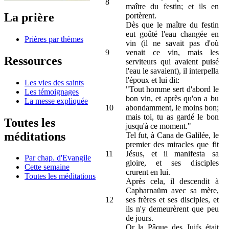
8
maître du festin; et ils en
La prière
portèrent.
Dès que le maître du festin
eut goûté l'eau changée en
Prières par thèmes
vin (il ne savait pas d'où
9
venait ce vin, mais les
Ressources
serviteurs qui avaient puisé
l'eau le savaient), il interpella
l'époux et lui dit:
Les vies des saints
"Tout homme sert d'abord le
Les témoignages
bon vin, et après qu'on a bu
La messe expliquée
10
abondamment, le moins bon;
mais toi, tu as gardé le bon
Toutes les
jusqu'à ce moment."
méditations
Tel fut, à Cana de Galilée, le
premier des miracles que fit
11
Jésus, et il manifesta sa
Par chap. d'Evangile
gloire, et ses disciples
Cette semaine
crurent en lui.
Toutes les méditations
Après cela, il descendit à
Capharnaüm avec sa mère,
12
ses frères et ses disciples, et
ils n'y demeurèrent que peu
de jours.
Or la Pâque des Juifs était