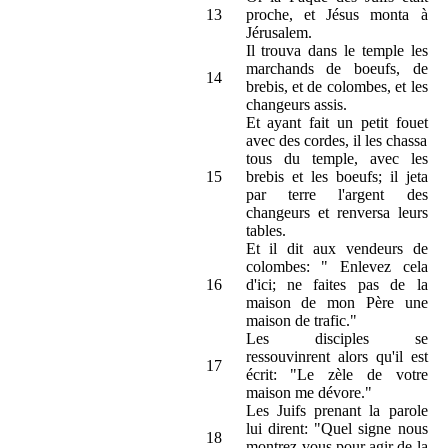
13
proche, et Jésus monta à
Jérusalem.
Il trouva dans le temple les
marchands de boeufs, de
14
brebis, et de colombes, et les
changeurs assis.
Et ayant fait un petit fouet
avec des cordes, il les chassa
tous du temple, avec les
15
brebis et les boeufs; il jeta
par terre l'argent des
changeurs et renversa leurs
tables.
Et il dit aux vendeurs de
colombes: " Enlevez cela
16
d'ici; ne faites pas de la
maison de mon Père une
maison de trafic."
Les disciples se
ressouvinrent alors qu'il est
17
écrit: "Le zèle de votre
maison me dévore."
Les Juifs prenant la parole
lui dirent: "Quel signe nous
18
montrez-vous pour agir de la