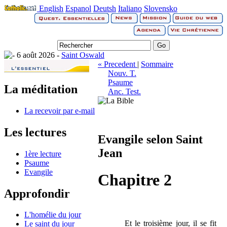
English
Espanol
Deutsh
Italiano
Slovensko
6 août 2026 -
Saint Oswald
« Precedent
|
Sommaire
Nouv. T.
Psaume
La méditation
Anc. Test.
La recevoir par e-mail
Les lectures
Evangile selon Saint
Jean
1ère lecture
Psaume
Evangile
Chapitre 2
Approfondir
L'homélie du jour
Et le troisième jour, il se fit
Le saint du jour