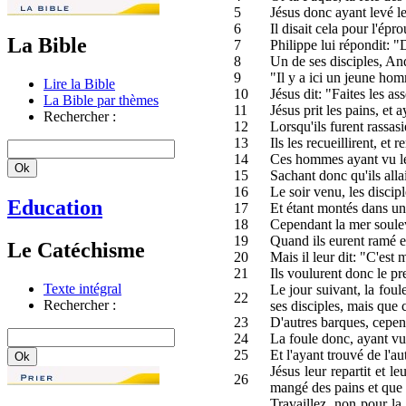
5
Jésus donc ayant levé l
6
Il disait cela pour l'éprou
La Bible
7
Philippe lui répondit: 
8
Un de ses disciples, And
9
"Il y a ici un jeune ho
Lire la Bible
10
Jésus dit: "Faites les as
La Bible par thèmes
11
Jésus prit les pains, et 
Rechercher :
12
Lorsqu'ils furent rassasi
13
Ils les recueillirent, e
14
Ces hommes ayant vu le m
15
Sachant donc qu'ils allai
16
Le soir venu, les discip
Education
17
Et étant montés dans une
18
Cependant la mer soulev
19
Quand ils eurent ramé en
Le Catéchisme
20
Mais il leur dit: "C'est 
21
Ils voulurent donc le pre
Texte intégral
Le jour suivant, la foule
22
Rechercher :
ses disciples, mais que c
23
D'autres barques, cepend
24
La foule donc, ayant vu 
25
Et l'ayant trouvé de l'au
Jésus leur repartit et 
26
mangé des pains et que 
Travaillez, non pour la 