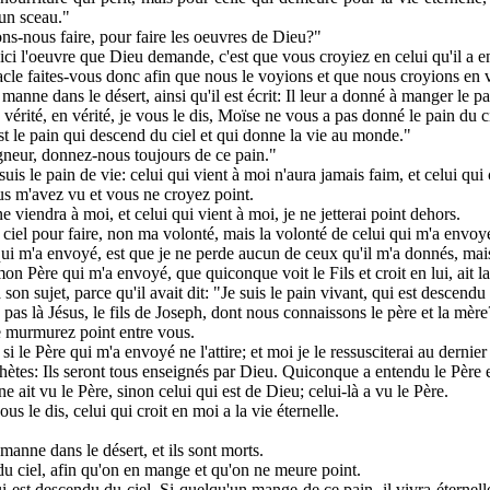
un sceau."
ons-nous faire, pour faire les oeuvres de Dieu?"
oici l'oeuvre que Dieu demande, c'est que vous croyiez en celui qu'il a 
iracle faites-vous donc afin que nous le voyions et que nous croyions en
anne dans le désert, ainsi qu'il est écrit: Il leur a donné à manger le pa
 vérité, en vérité, je vous le dis, Moïse ne vous a pas donné le pain du c
st le pain qui descend du ciel et qui donne la vie au monde."
igneur, donnez-nous toujours de ce pain."
suis le pain de vie: celui qui vient à moi n'aura jamais faim, et celui qui
ous m'avez vu et vous ne croyez point.
 viendra à moi, et celui qui vient à moi, je ne jetterai point dehors.
ciel pour faire, non ma volonté, mais la volonté de celui qui m'a envoy
qui m'a envoyé, est que je ne perde aucun de ceux qu'il m'a donnés, mais 
on Père qui m'a envoyé, que quiconque voit le Fils et croit en lui, ait la v
on sujet, parce qu'il avait dit: "Je suis le pain vivant, qui est descendu 
ce pas là Jésus, le fils de Joseph, dont nous connaissons le père et la mè
e murmurez point entre vous.
i le Père qui m'a envoyé ne l'attire; et moi je le ressusciterai au dernier 
ophètes: Ils seront tous enseignés par Dieu. Quiconque a entendu le Père
e ait vu le Père, sinon celui qui est de Dieu; celui-là a vu le Père.
ous le dis, celui qui croit en moi a la vie éternelle.
anne dans le désert, et ils sont morts.
du ciel, afin qu'on en mange et qu'on ne meure point.
ui est descendu du ciel. Si quelqu'un mange de ce pain, il vivra éternelle