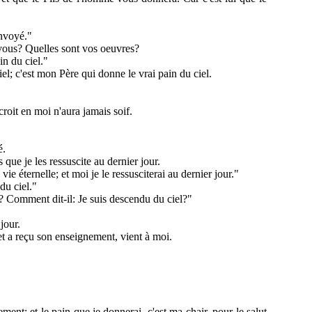
envoyé."
 vous? Quelles sont vos oeuvres?
in du ciel."
iel; c'est mon Père qui donne le vrai pain du ciel.
 croit en moi n'aura jamais soif.
é.
que je les ressuscite au dernier jour.
ie éternelle; et moi je le ressusciterai au dernier jour."
du ciel."
re? Comment dit-il: Je suis descendu du ciel?"
jour.
 et a reçu son enseignement, vient à moi.
ment; et le pain que je donnerai, c'est ma chair, pour le salut