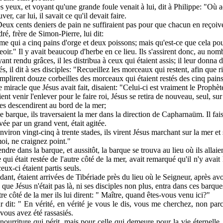
es yeux, et voyant qu'une grande foule venait à lui, dit à Philippe: "O
ver, car lui, il savait ce qu'il devait faire.
"Deux cents deniers de pain ne suffiraient pas pour que chacun en reçoi
ré, frère de Simon-Pierre, lui dit:
mme qui a cinq pains d'orge et deux poissons; mais qu'est-ce que cela p
seoir." Il y avait beaucoup d'herbe en ce lieu. Ils s'assirent donc, au nom
ayant rendu grâces, il les distribua à ceux qui étaient assis; il leur don
és, il dit à ses disciples: "Recueillez les morceaux qui restent, afin que 
t remplirent douze corbeilles des morceaux qui étaient restés des cinq pain
iracle que Jésus avait fait, disaient: "Celui-ci est vraiment le Prophèt
ent venir l'enlever pour le faire roi, Jésus se retira de nouveau, seul, su
les descendirent au bord de la mer;
 barque, ils traversaient la mer dans la direction de Capharnaüm. Il faisai
ée par un grand vent, était agitée.
viron vingt-cinq à trente stades, ils virent Jésus marchant sur la mer et 
moi, ne craignez point."
ndre dans la barque, et aussitôt, la barque se trouva au lieu où ils allaie
 qui était restée de l'autre côté de la mer, avait remarqué qu'il n'y avai
eux-ci étaient partis seuls.
ant, étaient arrivées de Tibériade près du lieu où le Seigneur, après av
que Jésus n'était pas là, ni ses disciples non plus, entra dans ces barq
tre côté de la mer ils lui dirent: " Maître, quand êtes-vous venu ici?"
leur dit: " En vérité, en vérité je vous le dis, vous me cherchez, non 
vous avez été rassasiés.
nourriture qui périt, mais pour celle qui demeure pour la vie éternelle