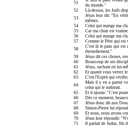
51
du monde."
52
Là-dessus, les Juifs di
Jésus leur dit: "En véri
53
mêmes.
54
Celui qui mange ma chair 
55
Car ma chair est vraime
56
Celui qui mange ma chai
57
Comme le Père qui est vi
C'est là le pain qui es
58
éternellement."
59
Jésus dit ces choses, 
60
Beaucoup de ses disciple
61
Jésus, sachant en lui-mê
62
Et quand vous verrez le
63
C'est l'Esprit qui vivifie
Mais il y en a parmi vo
64
celui qui le trahirait.
65
Et il ajouta: "C'est pou
66
Dès ce moment, beaucoup d
67
Jésus donc dit aux Douz
68
Simon-Pierre lui répondi
69
Et nous, nous avons cru
70
Jésus leur répondit: "N
71
Il parlait de Judas, fils 