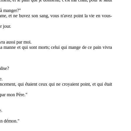
r à manger?"
homme, et ne buvez son sang, vous n'avez point la vie en vous-
r jour.
vra aussi par moi.
 la manne et qui sont morts; celui qui mange de ce pain vivra
lise?
e.
cement, qui étaient ceux qui ne croyaient point, et qui était
é par mon Père."
e.
 un démon."