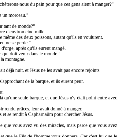
ù achèterons-nous du pain pour que ces gens aient à manger?"
ve un morceau."
our tant de monde?"
bre d'environ cinq mille.
na de même des deux poissons, autant qu'ils en voulurent.
rien ne se perde."
s d'orge, après qu'ils eurent mangé.
e qui doit venir dans le monde."
r la montagne.
t déjà nuit, et Jésus ne les avait pas encore rejoints.
s'approchant de la barque, et ils eurent peur.
nt.
t là qu'une seule barque, et que Jésus n'y était point entré avec
oir rendu grâces, leur avait donné à manger.
ues et se rendit à Capharnaüm pour chercher Jésus.
parce que vous avez vu des miracles, mais parce que vous avez
, et que le Fils de l'homme vous donnera. Car c'est lui que le