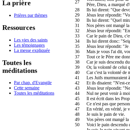
La prière
27
Père, Dieu, a marqué d'
28
Ils lui dirent: "Que dev
29
Jésus leur répondit: "V
Prières par thèmes
30
Ils lui dirent: "Quel m
31
Nos pères ont mangé la m
Ressources
32
Jésus leur répondit: "En
33
Car le pain de Dieu, c'e
Les vies des saints
34
Ils lui dirent donc: "Se
Les témoignages
35
Jésus leur répondit: "Je 
La messe expliquée
36
Mais je vous l'ai dit, v
37
Tout ce le Père me donne
Toutes les
38
Car je suis descendu du 
39
Or, la volonté de celui 
méditations
40
Car c'est la volonté de m
41
Les Juifs murmuraient à s
Par chap. d'Evangile
42
Et ils disaient: "N'est-
Cette semaine
43
Jésus leur répondit: "N
Toutes les méditations
44
Nul ne peut venir à moi s
45
Il est écrit dans les Pr
46
Ce n'est pas que personn
47
En vérité, en vérité, je v
48
Je suis le pain de vie.
49
Vos pères ont mangé la m
50
Voici le pain descendu 
Je suis le pain vivant q