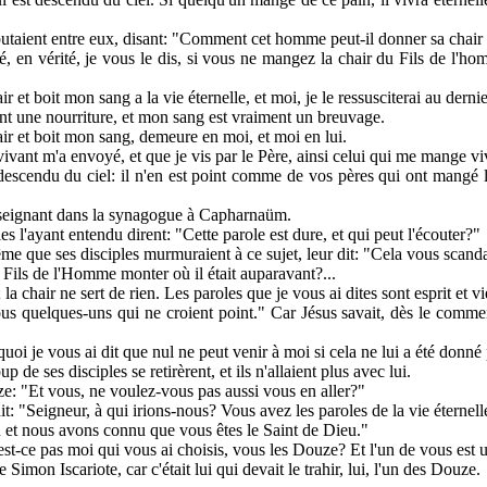
sputaient entre eux, disant: "Comment cet homme peut-il donner sa chai
té, en vérité, je vous le dis, si vous ne mangez la chair du Fils de l'
et boit mon sang a la vie éternelle, et moi, je le ressusciterai au dernie
nt une nourriture, et mon sang est vraiment un breuvage.
r et boit mon sang, demeure en moi, et moi en lui.
vant m'a envoyé, et que je vis par le Père, ainsi celui qui me mange vi
t descendu du ciel: il n'en est point comme de vos pères qui ont mangé
enseignant dans la synagogue à Capharnaüm.
s l'ayant entendu dirent: "Cette parole est dure, et qui peut l'écouter?"
me que ses disciples murmuraient à ce sujet, leur dit: "Cela vous scanda
 Fils de l'Homme monter où il était auparavant?...
; la chair ne sert de rien. Les paroles que je vous ai dites sont esprit et vi
us quelques-uns qui ne croient point." Car Jésus savait, dès le commen
rquoi je vous ai dit que nul ne peut venir à moi si cela ne lui a été donn
e ses disciples se retirèrent, et ils n'allaient plus avec lui.
e: "Et vous, ne voulez-vous pas aussi vous en aller?"
t: "Seigneur, à qui irions-nous? Vous avez les paroles de la vie éternell
 et nous avons connu que vous êtes le Saint de Dieu."
'est-ce pas moi qui vous ai choisis, vous les Douze? Et l'un de vous est
de Simon Iscariote, car c'était lui qui devait le trahir, lui, l'un des Douze.