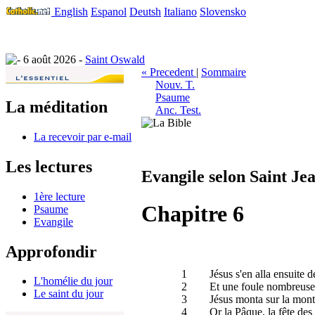
English
Espanol
Deutsh
Italiano
Slovensko
6 août 2026 -
Saint Oswald
« Precedent
|
Sommaire
Nouv. T.
Psaume
La méditation
Anc. Test.
La recevoir par e-mail
Les lectures
Evangile selon Saint Je
1ère lecture
Chapitre 6
Psaume
Evangile
Approfondir
1
Jésus s'en alla ensuite d
L'homélie du jour
2
Et une foule nombreuse l
Le saint du jour
3
Jésus monta sur la montag
4
Or la Pâque, la fête des 