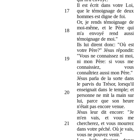
Il est écrit dans votre Loi,
17
que le témoignage de deux
hommes est digne de foi.
Or, je rends témoignage de
moi-même, et le Père qui
18
m'a envoyé rend aussi
témoignage de moi."
Ils lui dirent donc: "Où est
votre Père?" Jésus répondit:
"Vous ne connaissez ni moi,
19
ni mon Père: si vous me
connaissiez, vous
connaîtriez aussi mon Père."
Jésus parla de la sorte dans
le parvis du Trésor, lorsqu'il
enseignait dans le temple; et
20
personne ne mit la main sur
lui, parce que son heure
n'était pas encore venue.
Jésus leur dit encore: "Je
m'en vais, et vous me
21
chercherez, et vous mourrez
dans votre péché. Où je vais,
vous ne pouvez venir."