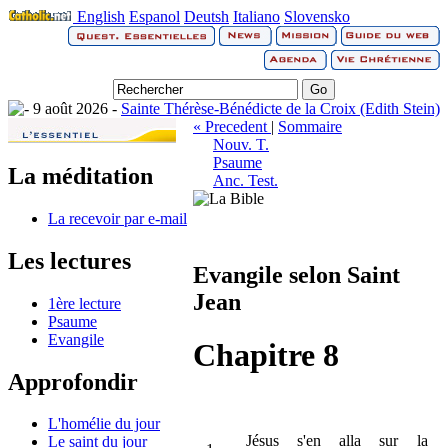
English
Espanol
Deutsh
Italiano
Slovensko
9 août 2026 -
Sainte Thérèse-Bénédicte de la Croix (Edith Stein)
« Precedent
|
Sommaire
Nouv. T.
Psaume
La méditation
Anc. Test.
La recevoir par e-mail
Les lectures
Evangile selon Saint
Jean
1ère lecture
Psaume
Evangile
Chapitre 8
Approfondir
L'homélie du jour
Jésus s'en alla sur la
Le saint du jour