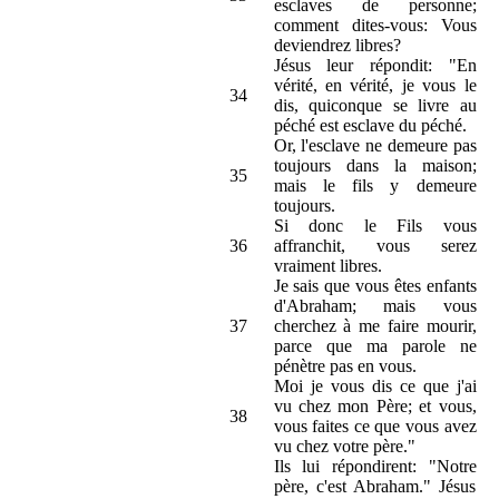
esclaves de personne;
comment dites-vous: Vous
deviendrez libres?
Jésus leur répondit: "En
vérité, en vérité, je vous le
34
dis, quiconque se livre au
péché est esclave du péché.
Or, l'esclave ne demeure pas
toujours dans la maison;
35
mais le fils y demeure
toujours.
Si donc le Fils vous
36
affranchit, vous serez
vraiment libres.
Je sais que vous êtes enfants
d'Abraham; mais vous
37
cherchez à me faire mourir,
parce que ma parole ne
pénètre pas en vous.
Moi je vous dis ce que j'ai
vu chez mon Père; et vous,
38
vous faites ce que vous avez
vu chez votre père."
Ils lui répondirent: "Notre
père, c'est Abraham." Jésus