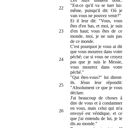
Les Juifs disaient donc:
"Est-ce qu'il va se tuer lui-
22
même, puisqu'il dit: Où je
vais vous ne pouvez venir?"
Et il leur dit: "Vous, vous
êtes d'en bas, et moi, je suis
23
d'en haut; vous êtes de ce
monde, moi, je ne suis pas
de ce monde.
C'est pourquoi je vous ai dit
que vous mourrez dans votre
péché; car si vous ne croyez
24
pas que je suis le Messie,
vous mourrez dans votre
péché."
"Qui êtes-vous?" lui dirent-
ils. Jésus leur répondit:
25
"Absolument ce que je vous
déclare.
J'ai beaucoup de choses à
dire de vous et à condamner
en vous, mais celui qui m'a
26
envoyé est véridique, et ce
que j'ai entendu de lui, je le
dis au monde."