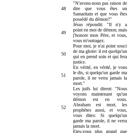
"N'avons-nous pas raison de
48
dire que vous êtes un
Samaritain et que vous êtes
possédé du démon?"
Jésus répondit: "Il n'y a
point en moi de démon; mais
49
j'honore mon Père, et vous,
vous m'outragez.
Pour moi, je n'ai point souci
de ma gloire: il est quelqu'un
50
qui en prend soin et qui fera
justice.
En vérité, en vérité, je vous
le dis, si quelqu'un garde ma
51
parole, il ne verra jamais la
mort."
Les juifs lui dirent: "Nous
voyons maintenant qu'un
démon est en vous.
Abraham est mort, les
52
prophètes aussi, et vous,
vous dites: Si quelqu'un
garde ma parole, il ne verra
jamais la mort.
Etes-vous plus grand que