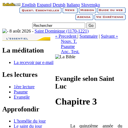
English
Espanol
Deutsh
Italiano
Slovensko
8 août 2026 -
Saint Dominique (1170-1221)
« Precedent
|
Sommaire
|
Suivant »
Nouv. T.
Psaume
La méditation
Anc. Test.
La recevoir par e-mail
Les lectures
Evangile selon Saint
Luc
1ère lecture
Psaume
Evangile
Chapitre 3
Approfondir
L'homélie du jour
La quinzième année du
Le saint du jour