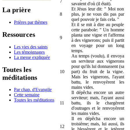
7
savaient d'où (il était).
La prière
Et Jésus leur dit: " Moi non
8
plus, je ne vous dis pas par
quel pouvoir je fais cela. "
Prières par thèmes
Et il se mit à dire au peuple
cette parabole: " Un homme
Ressources
planta une vigne et l'afferma
9
à des vignerons; puis il partit
en voyage pour un long
Les vies des saints
temps.
Les témoignages
Au temps (voulu), il envoya
La messe expliquée
un serviteur aux vignerons
pour qu'ils lui donnassent (sa
Toutes les
10
part) du fruit de la vigne.
méditations
Mais les vignerons, l'ayant
battu, le renvoyèrent les
mains vides.
Par chap. d'Evangile
Il dépêcha encore un autre
Cette semaine
serviteur; mais, l'ayant aussi
Toutes les méditations
11
battu, ils le chargèrent
d'outrages et le renvoyèrent
les mains vides.
Il en dépêcha encore un
troisième; mais, lui aussi, ils
12
le blessèrent et le jetèrent