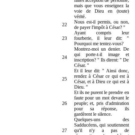
faites acception de personne,
mais que vous enseignez la
voie de Dieu en (toute)
vérité.
Nous est-il permis, ou non,
22
de payer l'impôt à César? "
Ayant compris leur
23
fourberie, il leur dit: "
Pourquoi me tentez-vous?
Montrez-moi un denier. De
qui porte-t-il image et
24
inscription? " Ils dirent: " De
César. "
Et il leur dit: " Ainsi donc,
rendez à César ce qui est à
25
César, et à Dieu ce qui est à
Dieu. "
Et ils ne purent le prendre en
faute pour un mot devant le
26
peuple; et, pris d'admiration
pour sa réponse, ils
gardèrent le silence.
Quelques-uns des
Sadducéens, qui soutiennent
27
qu'il n'y a pas de