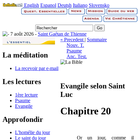
English
Espanol
Deutsh
Italiano
Slovensko
7 août 2026 -
Saint Gaétan de Thienne
« Precedent
|
Sommaire
Nouv. T.
Psaume
La méditation
Anc. Test.
La recevoir par e-mail
Les lectures
Evangile selon Saint
Luc
1ère lecture
Psaume
Evangile
Chapitre 20
Approfondir
L'homélie du jour
Or un jour, comme il
Le saint du jour