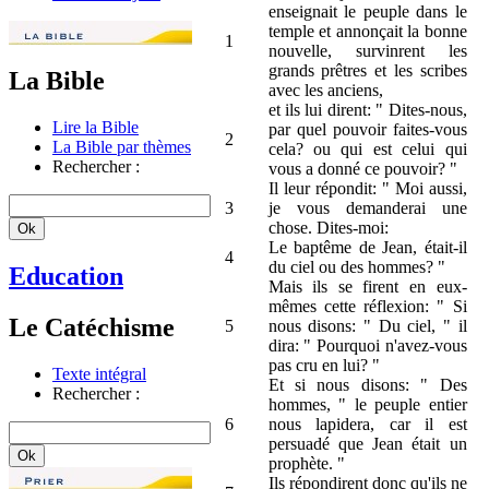
enseignait le peuple dans le
temple et annonçait la bonne
1
nouvelle, survinrent les
grands prêtres et les scribes
La Bible
avec les anciens,
et ils lui dirent: " Dites-nous,
Lire la Bible
par quel pouvoir faites-vous
2
La Bible par thèmes
cela? ou qui est celui qui
Rechercher :
vous a donné ce pouvoir? "
Il leur répondit: " Moi aussi,
3
je vous demanderai une
chose. Dites-moi:
Le baptême de Jean, était-il
4
du ciel ou des hommes? "
Education
Mais ils se firent en eux-
mêmes cette réflexion: " Si
Le Catéchisme
5
nous disons: " Du ciel, " il
dira: " Pourquoi n'avez-vous
pas cru en lui? "
Texte intégral
Et si nous disons: " Des
Rechercher :
hommes, " le peuple entier
6
nous lapidera, car il est
persuadé que Jean était un
prophète. "
Ils répondirent donc qu'ils ne