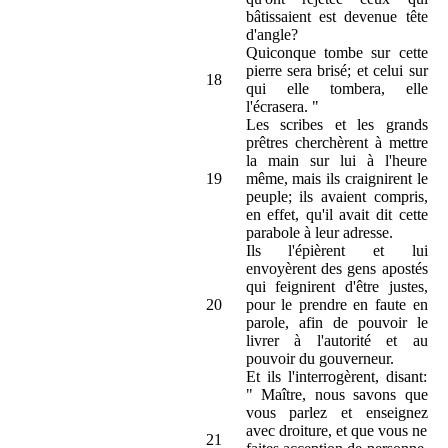
bâtissaient est devenue tête
d'angle?
Quiconque tombe sur cette
pierre sera brisé; et celui sur
18
qui elle tombera, elle
l'écrasera. "
Les scribes et les grands
prêtres cherchèrent à mettre
la main sur lui à l'heure
19
même, mais ils craignirent le
peuple; ils avaient compris,
en effet, qu'il avait dit cette
parabole à leur adresse.
Ils l'épièrent et lui
envoyèrent des gens apostés
qui feignirent d'être justes,
20
pour le prendre en faute en
parole, afin de pouvoir le
livrer à l'autorité et au
pouvoir du gouverneur.
Et ils l'interrogèrent, disant:
" Maître, nous savons que
vous parlez et enseignez
avec droiture, et que vous ne
21