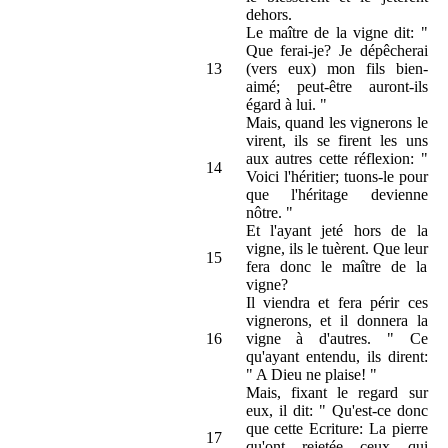
dehors.
Le maître de la vigne dit: "
Que ferai-je? Je dépêcherai
13
(vers eux) mon fils bien-
aimé; peut-être auront-ils
égard à lui. "
Mais, quand les vignerons le
virent, ils se firent les uns
aux autres cette réflexion: "
14
Voici l'héritier; tuons-le pour
que l'héritage devienne
nôtre. "
Et l'ayant jeté hors de la
vigne, ils le tuèrent. Que leur
15
fera donc le maître de la
vigne?
Il viendra et fera périr ces
vignerons, et il donnera la
16
vigne à d'autres. " Ce
qu'ayant entendu, ils dirent:
" A Dieu ne plaise! "
Mais, fixant le regard sur
eux, il dit: " Qu'est-ce donc
que cette Ecriture: La pierre
17
qu'ont rejetée ceux qui