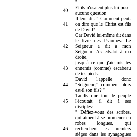
"
Et ils n'osaient plus lui poser
40
aucune question.
Il leur dit: " Comment peut-
41
on dire que le Christ est fils
de David?
Car David lui-même dit dans
le livre des Psaumes: Le
42
Seigneur a dit à mon
Seigneur: Assieds-toi à ma
droite,
jusqu'à ce que j'aie mis tes
43
ennemis (comme) escabeau
de tes pieds.
David l'appelle donc
44
"Seigneur;" comment alors
est-il son fils? "
Tandis que tout le peuple
45
l'écoutait, il dit à ses
disciples:
" Défiez-vous des scribes,
qui aiment à se promener en
robes longues, qui
46
recherchent les premiers
sièges dans les synagogues