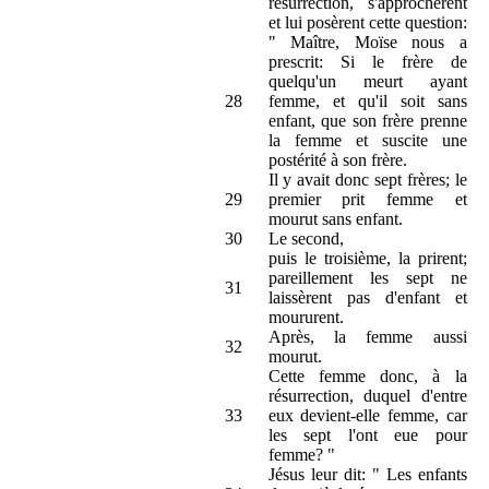
résurrection, s'approchèrent
et lui posèrent cette question:
" Maître, Moïse nous a
prescrit: Si le frère de
quelqu'un meurt ayant
28
femme, et qu'il soit sans
enfant, que son frère prenne
la femme et suscite une
postérité à son frère.
Il y avait donc sept frères; le
29
premier prit femme et
mourut sans enfant.
30
Le second,
puis le troisième, la prirent;
pareillement les sept ne
31
laissèrent pas d'enfant et
moururent.
Après, la femme aussi
32
mourut.
Cette femme donc, à la
résurrection, duquel d'entre
33
eux devient-elle femme, car
les sept l'ont eue pour
femme? "
Jésus leur dit: " Les enfants