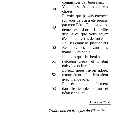
commencer par Jérusalem.
Vous êtes témoins de ces
48
choses.
Et voici que je vais envoyer
sur vous ce qui a été promis
par mon Père. Quant à vous,
49
demeurez dans la ville
jusqu'à ce que vous soyez
d'en haut revêtus de force. "
Et il les emmena jusque vers
50
Béthanie, et, levant les
mains, il les bénit.
Et tandis qu'il les bénissait, il
51
s'éloigna d'eux, et il était
enlevé vers le ciel.
Et eux, après l'avoir adoré,
52
retournèrent à Jérusalem
avec grande joie.
Et ils étaient continuellement
53
dans le temple, louant et
bénissant Dieu.
Traduction en français du Chanoine