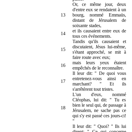
Or, ce même jour, deux
d'entre eux se rendaient à un
13
bourg, nommé Emmaüs,
distant de Jérusalem de
soixante stades,
et ils causaient entre eux de
14
tous ces événements.
Tandis qu'ils causaient et
discutaient, Jésus lui-même,
15
s'étant approché, se mit à
faire route avec eux;
mais leurs yeux étaient
16
empêchés de le reconnaître.
Il leur dit: " De quoi vous
entretenez-vous ainsi en
17
marchant? " Et ils
s'arrêtèrent tout tristes.
L'un d'eux, nommé
Cléophas, lui dit: " Tu es
bien le seul qui, de passage à
18
Jérusalem, ne sache pas ce
qui s'y est passé ces jours-ci!
"
Il leur dit: " Quoi? " Ils lui
dirent: " Ce qui concerne