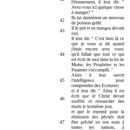
l'étonnement, il leur dit: "
Avez-vous ici quelque chose
à manger? "
Ils lui donnèrent un morceau
42
de poisson grillé.
Il le prit et en mangea devant
43
eux.
Il leur dit: " C'est bien là ce
que je vous ai dit quand
j'étais encore avec vous:
44
qu'il fallait que tout ce qui
est écrit de moi dans la loi de
Moïse, les Prophètes et les
Psaumes s'accomplît. "
Alors il leur ouvrit
45
l'intelligence pour
comprendre des Ecritures;
et il leur dit: " Ainsi il est
écrit que le Christ devait
46
souffrir et ressusciter des
morts le troisième jour,
et que le repentir pour la
rémission des péchés doit
47
être prêché en son nom à
toutes les nations, à