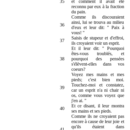
35
et comment il avait été
reconnu par eux à la fraction
du pain.
Comme ils discouraient
ainsi, lui se trouva au milieu
36
d'eux et leur dit: " Paix à
vous! "
Saisis de stupeur et d'effroi,
37
ils croyaient voir un esprit.
Et il leur dit: " Pourquoi
êtes-vous troublés, et
38
pourquoi des pensées
s'élèvent-elles dans vos
coeurs?
Voyez mes mains et mes
pieds; c'est bien moi.
Touchez-moi et constatez,
39
car un esprit n'a ni chair ni
os, comme vous voyez que
j'en ai. "
Et ce disant, il leur montra
40
ses mains et ses pieds.
Comme ils ne croyaient pas
encore à cause de leur joie et
qu'ils étaient dans
41