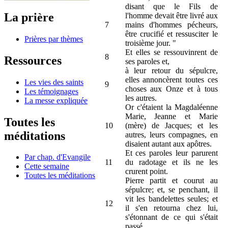
disant que le Fils de
La prière
l'homme devait être livré aux
7
mains d'hommes pécheurs,
être crucifié et ressusciter le
Prières par thèmes
troisième jour. "
Et elles se ressouvinrent de
8
Ressources
ses paroles et,
à leur retour du sépulcre,
elles annoncèrent toutes ces
Les vies des saints
9
choses aux Onze et à tous
Les témoignages
les autres.
La messe expliquée
Or c'étaient la Magdaléenne
Marie, Jeanne et Marie
Toutes les
10
(mère) de Jacques; et les
méditations
autres, leurs compagnes, en
disaient autant aux apôtres.
Et ces paroles leur parurent
Par chap. d'Evangile
11
du radotage et ils ne les
Cette semaine
crurent point.
Toutes les méditations
Pierre partit et courut au
sépulcre; et, se penchant, il
vit les bandelettes seules; et
12
il s'en retourna chez lui,
s'étonnant de ce qui s'était
passé.