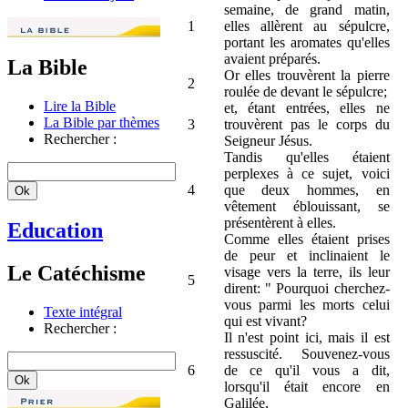
semaine, de grand matin,
1
elles allèrent au sépulcre,
portant les aromates qu'elles
avaient préparés.
La Bible
Or elles trouvèrent la pierre
2
roulée de devant le sépulcre;
Lire la Bible
et, étant entrées, elles ne
La Bible par thèmes
3
trouvèrent pas le corps du
Rechercher :
Seigneur Jésus.
Tandis qu'elles étaient
perplexes à ce sujet, voici
4
que deux hommes, en
vêtement éblouissant, se
présentèrent à elles.
Education
Comme elles étaient prises
de peur et inclinaient le
Le Catéchisme
visage vers la terre, ils leur
5
dirent: " Pourquoi cherchez-
vous parmi les morts celui
Texte intégral
qui est vivant?
Rechercher :
Il n'est point ici, mais il est
ressuscité. Souvenez-vous
6
de ce qu'il vous a dit,
lorsqu'il était encore en
Galilée,