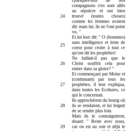
Quelques-uns de nos
compagnons s'en sont allés
au sépulcre et ont bien
24
trouvé (toutes choses)
comme les femmes avaient
dit: mais lui, ils ne l'ont point
vu. "
Et lui leur dit: " O (hommes)
sans intelligence et lents de
25
coeur pour croire à tout ce
qu'ont dit les prophètes!
Ne faillait-il pas que le
26
Christ souffrit cela pour
entrer dans sa gloire? "
Et commençant par Moïse et
(continuant) par tous les
27
prophètes, il leur expliqua,
dans toutes les Ecritures, ce
qui le concernait.
Ils approchèrent du bourg où
28
ils se rendaient, et lui feignit
de se rendre plus loin.
Mais ils le contraignirent,
disant: " Reste avec nous,
29
car on est au soir et déjà le