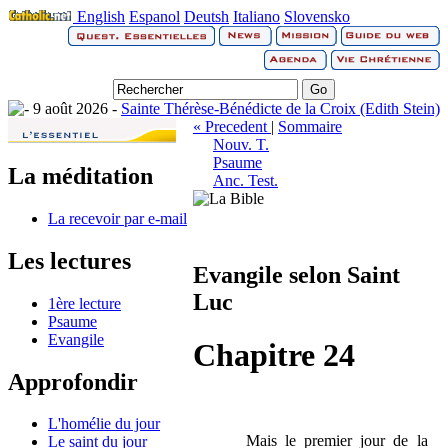
English
Espanol
Deutsh
Italiano
Slovensko
9 août 2026 -
Sainte Thérèse-Bénédicte de la Croix (Edith Stein)
« Precedent
|
Sommaire
Nouv. T.
Psaume
La méditation
Anc. Test.
La recevoir par e-mail
Les lectures
Evangile selon Saint
Luc
1ère lecture
Psaume
Evangile
Chapitre 24
Approfondir
L'homélie du jour
Mais le premier jour de la
Le saint du jour