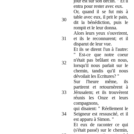
jour est sur son déclin. " Et il
entra pour rester avec eux.
Or, quand il se fut mis à
table avec eux, il prit le pain,
30
dit la bénédiction, puis le
rompit et le leur donna.
Alors leurs yeux s'ouvrirent,
31
et ils le reconnurent; et il
disparut de leur vue.
Et ils se dirent l'un à l'autre:
" Est-ce que notre coeur
n'était pas brûlant en nous,
32
lorsqu'il nous parlait sur le
chemin, tandis qu'il nous
dévoilait les Ecritures? "
Sur l'heure même, ils
partirent et retournèrent à
33
Jérusalem; et ils trouvèrent
réunis les Onze et leurs
compagnons,
qui disaient: " Réellement le
34
Seigneur est ressuscité, et il
est apparu à Simon. "
Et eux de raconter ce qui
(s'était passé) sur le chemin,