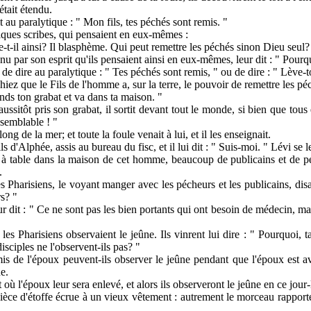
était étendu.
it au paralytique : " Mon fils, tes péchés sont remis. "
uelques scribes, qui pensaient en eux-mêmes :
-t-il ainsi? Il blasphème. Qui peut remettre les péchés sinon Dieu seul?
nnu par son esprit qu'ils pensaient ainsi en eux-mêmes, leur dit : " Po
, de dire au paralytique : " Tes péchés sont remis, " ou de dire : " Lève-
ez que le Fils de l'homme a, sur la terre, le pouvoir de remettre les péch
rends ton grabat et va dans ta maison. "
 aussitôt pris son grabat, il sortit devant tout le monde, si bien que tous
 semblable ! "
 long de la mer; et toute la foule venait à lui, et il les enseignait.
ils d'Alphée, assis au bureau du fisc, et il lui dit : " Suis-moi. " Lévi se le
t à table dans la maison de cet homme, beaucoup de publicains et de péche
.
s Pharisiens, le voyant manger avec les pécheurs et les publicains, disai
rs? "
r dit : " Ce ne sont pas les bien portants qui ont besoin de médecin, mai
les Pharisiens observaient le jeûne. Ils vinrent lui dire : " Pourquoi, t
isciples ne l'observent-ils pas? "
amis de l'époux peuvent-ils observer le jeûne pendant que l'époux est a
e.
où l'époux leur sera enlevé, et alors ils observeront le jeûne en ce jour-
èce d'étoffe écrue à un vieux vêtement : autrement le morceau rapporté