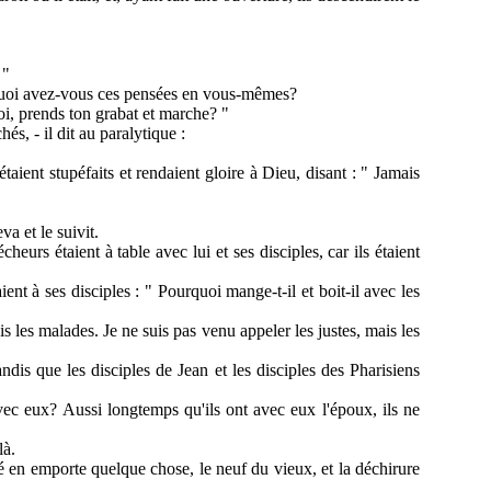
 "
urquoi avez-vous ces pensées en vous-mêmes?
toi, prends ton grabat et marche? "
és, - il dit au paralytique :
 étaient stupéfaits et rendaient gloire à Dieu, disant : " Jamais
va et le suivit.
urs étaient à table avec lui et ses disciples, car ils étaient
ent à ses disciples : " Pourquoi mange-t-il et boit-il avec les
s les malades. Je ne suis pas venu appeler les justes, mais les
andis que les disciples de Jean et les disciples des Pharisiens
vec eux? Aussi longtemps qu'ils ont avec eux l'époux, ils ne
là.
 en emporte quelque chose, le neuf du vieux, et la déchirure