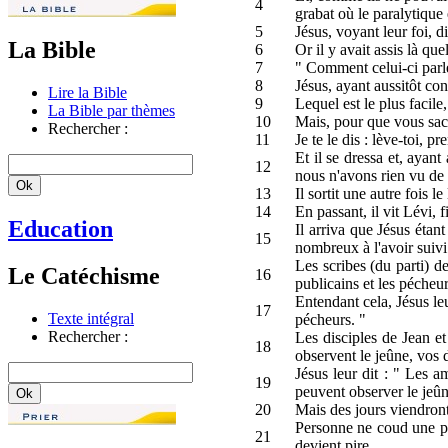
4
grabat où le paralytique 
5
Jésus, voyant leur foi, d
La Bible
6
Or il y avait assis là q
7
" Comment celui-ci parle
8
Jésus, ayant aussitôt co
Lire la Bible
9
Lequel est le plus facile
La Bible par thèmes
10
Mais, pour que vous sachi
Rechercher :
11
Je te le dis : lève-toi, p
Et il se dressa et, ayant
12
nous n'avons rien vu de
13
Il sortit une autre fois le
14
En passant, il vit Lévi, f
Education
Il arriva que Jésus étan
15
nombreux à l'avoir suivi
Les scribes (du parti) de
Le Catéchisme
16
publicains et les pécheu
Entendant cela, Jésus leu
17
Texte intégral
pécheurs. "
Rechercher :
Les disciples de Jean et 
18
observent le jeûne, vos d
Jésus leur dit : " Les 
19
peuvent observer le jeûn
20
Mais des jours viendront 
Personne ne coud une pi
21
devient pire.