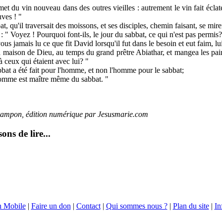
t du vin nouveau dans des outres vieilles : autrement le vin fait éclater
ves ! "
at, qu'il traversait des moissons, et ses disciples, chemin faisant, se mire
 : " Voyez ! Pourquoi font-ils, le jour du sabbat, ce qui n'est pas permis?
vous jamais lu ce que fit David lorsqu'il fut dans le besoin et eut faim, lu
 maison de Dieu, au temps du grand prêtre Abiathar, et mangea les pain
à ceux qui étaient avec lui? "
sabbat a été fait pour l'homme, et non l'homme pour le sabbat;
'homme est maître même du sabbat. "
rampon, édition numérique par Jesusmarie.com
ns de lire...
n Mobile
|
Faire un don
|
Contact
|
Qui sommes nous ?
|
Plan du site
|
In