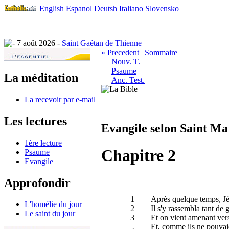
English
Espanol
Deutsh
Italiano
Slovensko
7 août 2026 -
Saint Gaétan de Thienne
« Precedent
|
Sommaire
Nouv. T.
Psaume
La méditation
Anc. Test.
La recevoir par e-mail
Les lectures
Evangile selon Saint Ma
1ère lecture
Chapitre 2
Psaume
Evangile
Approfondir
1
Après quelque temps, Jés
L'homélie du jour
2
Il s'y rassembla tant de 
Le saint du jour
3
Et on vient amenant vers
Et, comme ils ne pouvaient