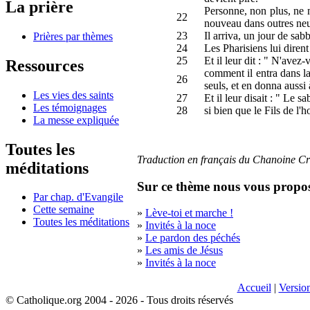
La prière
Personne, non plus, ne me
22
nouveau dans outres neu
23
Il arriva, un jour de sabb
Prières par thèmes
24
Les Pharisiens lui dirent
25
Et il leur dit : " N'avez-
Ressources
comment il entra dans la
26
seuls, et en donna aussi 
Les vies des saints
27
Et il leur disait : " Le 
Les témoignages
28
si bien que le Fils de l
La messe expliquée
Toutes les
Traduction en français du Chanoine C
méditations
Sur ce thème nous vous proposo
Par chap. d'Evangile
Cette semaine
»
Lève-toi et marche !
Toutes les méditations
»
Invités à la noce
»
Le pardon des péchés
»
Les amis de Jésus
»
Invités à la noce
Accueil
|
Versio
© Catholique.org 2004 - 2026 - Tous droits réservés