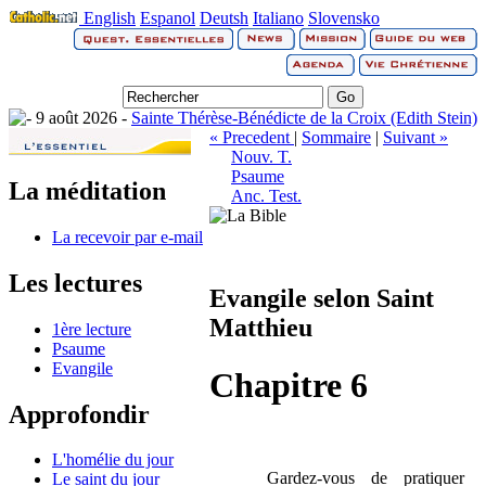
English
Espanol
Deutsh
Italiano
Slovensko
9 août 2026 -
Sainte Thérèse-Bénédicte de la Croix (Edith Stein)
« Precedent
|
Sommaire
|
Suivant »
Nouv. T.
Psaume
La méditation
Anc. Test.
La recevoir par e-mail
Les lectures
Evangile selon Saint
Matthieu
1ère lecture
Psaume
Evangile
Chapitre 6
Approfondir
L'homélie du jour
Gardez-vous de pratiquer
Le saint du jour