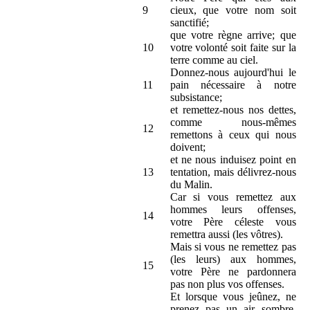
9
cieux, que votre nom soit
sanctifié;
que votre règne arrive; que
10
votre volonté soit faite sur la
terre comme au ciel.
Donnez-nous aujourd'hui le
11
pain nécessaire à notre
subsistance;
et remettez-nous nos dettes,
comme nous-mêmes
12
remettons à ceux qui nous
doivent;
et ne nous induisez point en
13
tentation, mais délivrez-nous
du Malin.
Car si vous remettez aux
hommes leurs offenses,
14
votre Père céleste vous
remettra aussi (les vôtres).
Mais si vous ne remettez pas
(les leurs) aux hommes,
15
votre Père ne pardonnera
pas non plus vos offenses.
Et lorsque vous jeûnez, ne
prenez pas un air sombre,