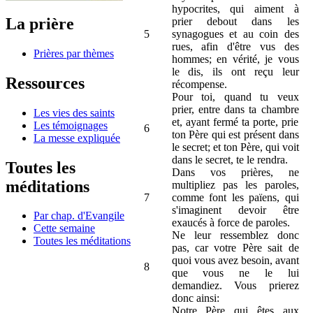
hypocrites, qui aiment à
La prière
prier debout dans les
5
synagogues et au coin des
rues, afin d'être vus des
Prières par thèmes
hommes; en vérité, je vous
le dis, ils ont reçu leur
Ressources
récompense.
Pour toi, quand tu veux
prier, entre dans ta chambre
Les vies des saints
et, ayant fermé ta porte, prie
Les témoignages
6
ton Père qui est présent dans
La messe expliquée
le secret; et ton Père, qui voit
dans le secret, te le rendra.
Toutes les
Dans vos prières, ne
méditations
multipliez pas les paroles,
7
comme font les païens, qui
s'imaginent devoir être
Par chap. d'Evangile
exaucés à force de paroles.
Cette semaine
Ne leur ressemblez donc
Toutes les méditations
pas, car votre Père sait de
quoi vous avez besoin, avant
8
que vous ne le lui
demandiez. Vous prierez
donc ainsi:
Notre Père qui êtes aux