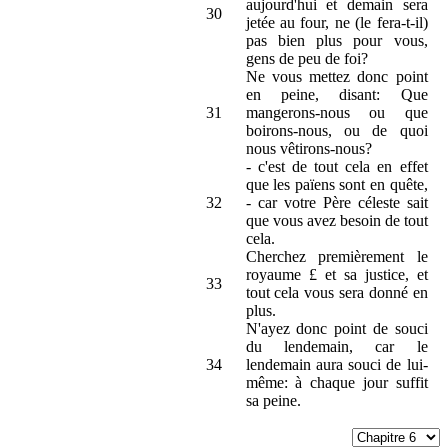
aujourd'hui et demain sera
30
jetée au four, ne (le fera-t-il)
pas bien plus pour vous,
gens de peu de foi?
Ne vous mettez donc point
en peine, disant: Que
31
mangerons-nous ou que
boirons-nous, ou de quoi
nous vêtirons-nous?
- c'est de tout cela en effet
que les païens sont en quête,
32
- car votre Père céleste sait
que vous avez besoin de tout
cela.
Cherchez premièrement le
royaume £ et sa justice, et
33
tout cela vous sera donné en
plus.
N'ayez donc point de souci
du lendemain, car le
34
lendemain aura souci de lui-
même: à chaque jour suffit
sa peine.