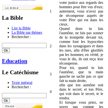
votre justice aux regards des
hommes pour être vus d'eux;
1
autrement, vous n'avez pas
de récompense auprès de
La Bible
votre Père qui est dans les
cieux.
Lire la Bible
Quand donc tu fais
La Bible par thèmes
l'aumône, ne fais pas sonner
Rechercher :
de la trompette devant toi,
comme font les hypocrites
2
dans les synagogues et dans
les rues, afin d'être glorifiés
par les hommes; en vérité, je
vous le dis, ils ont reçu leur
Education
récompense.
Pour toi, quand tu fais
Le Catéchisme
l'aumône, que ta main
3
gauche ne sache pas ce que
fait ta main droite,
Texte intégral
afin que ton aumône soit
Rechercher :
dans le secret; et ton Père,
4
qui voit dans le secret, te le
rendra.
Et lorsque vous priez, ne
soyez pas comme les