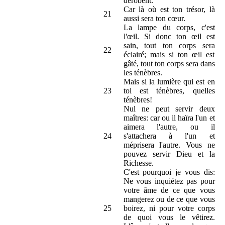
dérobent.
Car là où est ton trésor, là
21
aussi sera ton cœur.
La lampe du corps, c'est
l'œil. Si donc ton œil est
sain, tout ton corps sera
22
éclairé; mais si ton œil est
gâté, tout ton corps sera dans
les ténèbres.
Mais si la lumière qui est en
23
toi est ténèbres, quelles
ténèbres!
Nul ne peut servir deux
maîtres: car ou il haïra l'un et
aimera l'autre, ou il
24
s'attachera à l'un et
méprisera l'autre. Vous ne
pouvez servir Dieu et la
Richesse.
C'est pourquoi je vous dis:
Ne vous inquiétez pas pour
votre âme de ce que vous
mangerez ou de ce que vous
25
boirez, ni pour votre corps
de quoi vous le vêtirez.