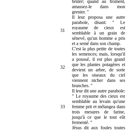
brûler; quand au froment,
amassez-le dans mon
grenier. "
Il leur proposa une autre
parabole, disant: " Le
royaume de cieux est
31
semblable à un grain de
sénevé, qu'un homme a pris
et a semé dans son champ.
C'est la plus petite de toutes
les semences; mais, lorsqu'il
a poussé, il est plus grand
que les plantes potagères et
32
devient un arbre, de sorte
que les oiseaux du ciel
viennent nicher dans ses
branches. "
Il leur dit une autre parabole:
" Le royaume des cieux est
semblable au levain qu'une
33
femme prit et mélangea dans
trois mesures de farine,
jusqu'à ce que le tout eût
fermenté. "
Jésus dit aux foules toutes