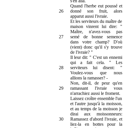
s'en alla.
Quand l'herbe eut poussé et
26
donné son fruit, alors
apparut aussi l'ivraie.
Et les serviteurs du maître de
maison vinrent lui dire: "
Maître, n'avez-vous pas
27
semé de bonne semence
dans votre champ? D'où
(vient) donc qu'il s'y trouve
de l'ivraie? "
Il leur dit: " C'est un ennemi
qui a fait cela. " Les
28
serviteurs lui disent: "
Voulez-vous que nous
allions la ramasser? -
Non, dit-il, de peur qu'en
29
ramassant l'ivraie vous
n'arrachiez aussi le froment.
Laissez croître ensemble l'un
et l'autre jusqu'à la moisson,
et au temps de la moisson je
dirai aux moissonneurs:
30
Ramassez d'abord l'ivraie, et
liez-la en bottes pour la