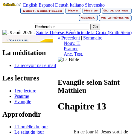
English
Espanol
Deutsh
Italiano
Slovensko
9 août 2026 -
Sainte Thérèse-Bénédicte de la Croix (Edith Stein)
« Precedent
|
Sommaire
Nouv. T.
Psaume
La méditation
Anc. Test.
La recevoir par e-mail
Les lectures
Evangile selon Saint
Matthieu
1ère lecture
Psaume
Evangile
Chapitre 13
Approfondir
L'homélie du jour
En ce jour là, Jésus sortit de
Le saint du jour