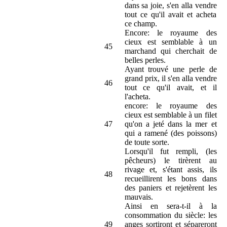
dans sa joie, s'en alla vendre
tout ce qu'il avait et acheta
ce champ.
Encore: le royaume des
cieux est semblable à un
45
marchand qui cherchait de
belles perles.
Ayant trouvé une perle de
grand prix, il s'en alla vendre
46
tout ce qu'il avait, et il
l'acheta.
encore: le royaume des
cieux est semblable à un filet
47
qu'on a jeté dans la mer et
qui a ramené (des poissons)
de toute sorte.
Lorsqu'il fut rempli, (les
pêcheurs) le tirèrent au
rivage et, s'étant assis, ils
48
recueillirent les bons dans
des paniers et rejetèrent les
mauvais.
Ainsi en sera-t-il à la
consommation du siècle: les
49
anges sortiront et sépareront