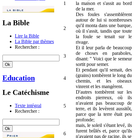
1
la maison et s'assit au bord
de la mer.
Des foules s'assemblèrent
autour de lui si nombreuses
La Bible
qu'il monta dans une barque,
2
où il s'assit, tandis que toute
Lire la Bible
la foule se tenait sur le
La Bible par thèmes
rivage.
Rechercher :
Et il leur parla de beaucoup
de choses en paraboles,
3
disant: " Voici que le semeur
sortit pour semer.
Et pendant qu'il semait, des
(grains) tombèrent le long du
Education
4
chemin, et les oiseaux
vinrent et les mangèrent.
Le Catéchisme
D'autres tombèrent sur les
endroits pierreux, où ils
n'avaient pas beaucoup de
Texte intégral
5
terre, et ils levèrent aussitôt,
Rechercher :
parce que la terre était peu
profonde;
mais, le soleil s'étant levé, ils
furent brûlés et, parce qu'ils
6
n'avaient pas de racine, ils se