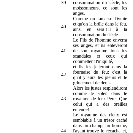
39
consommation du siècle; les
moissonneurs, ce sont les
anges.
Comme on ramasse l'ivraie
et qu'on la brûle dans le feu,
40
ainsi en sera-t-il à la
consommation du siècle.
Le Fils de l'homme enverra
ses anges, et ils enlèveront
41
de son royaume tous les
scandales et ceux qui
commettent l'iniquité,
et ils les jetteront dans la
fournaise du feu: c'est là
42
qu'il y aura les pleurs et le
grincement de dents.
Alors les justes resplendiront
comme le soleil dans le
43
royaume de leur Père. Que
celui qui a des oreilles
entende!
Le royaume des cieux est
semblable à un trésor caché
dans un champ; un homme,
44
l'ayant trouvé le recacha et,