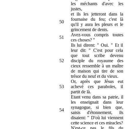
les méchants d'avec les
justes,
et ils les jetteront dans la
fournaise du feu; c'est là
50
qu'il y aura les pleurs et le
grincement de dents.
Avez-vous compris toutes
51
ces choses? "
Ils lui dirent: " Oui. " Et il
leur dit: " C'est pour cela
que tout scribe devenu
52
disciple du royaume des
cieux ressemble à un maître
de maison qui tire de son
trésor du neuf et du vieux.
Or, après que Jésus eut
53
achevé ces paraboles, il
partit de là.
Etant venu dans sa patrie, il
les enseignait dans leur
synagogue, si bien que,
54
saisis d'étonnement, ils
disaient: " D'où lui viennent
cette science et ces miracles?
N'est-ce pas le fils du