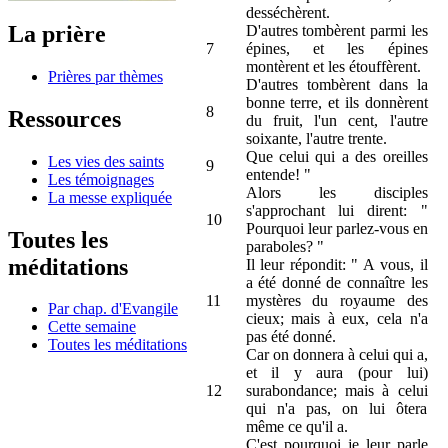
desséchèrent.
La prière
D'autres tombèrent parmi les
7
épines, et les épines
montèrent et les étouffèrent.
Prières par thèmes
D'autres tombèrent dans la
bonne terre, et ils donnèrent
8
Ressources
du fruit, l'un cent, l'autre
soixante, l'autre trente.
Que celui qui a des oreilles
Les vies des saints
9
entende! "
Les témoignages
Alors les disciples
La messe expliquée
s'approchant lui dirent: "
10
Pourquoi leur parlez-vous en
Toutes les
paraboles? "
méditations
Il leur répondit: " A vous, il
a été donné de connaître les
11
mystères du royaume des
Par chap. d'Evangile
cieux; mais à eux, cela n'a
Cette semaine
pas été donné.
Toutes les méditations
Car on donnera à celui qui a,
et il y aura (pour lui)
12
surabondance; mais à celui
qui n'a pas, on lui ôtera
même ce qu'il a.
C'est pourquoi je leur parle