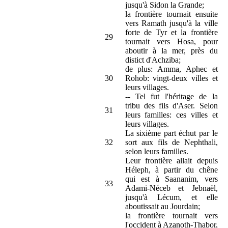
jusqu'à Sidon la Grande;
la frontière tournait ensuite
vers Ramath jusqu'à la ville
forte de Tyr et la frontière
29
tournait vers Hosa, pour
aboutir à la mer, près du
distict d'Achziba;
de plus: Amma, Aphec et
30
Rohob: vingt-deux villes et
leurs villages.
-- Tel fut l'héritage de la
tribu des fils d'Aser. Selon
31
leurs familles: ces villes et
leurs villages.
La sixième part échut par le
32
sort aux fils de Nephthali,
selon leurs familles.
Leur frontière allait depuis
Héleph, à partir du chêne
qui est à Saananim, vers
33
Adami-Néceb et Jebnaël,
jusqu'à Lécum, et elle
aboutissait au Jourdain;
la frontière tournait vers
l'occident à Azanoth-Thabor,