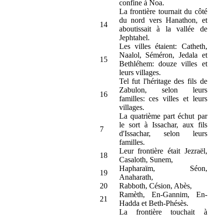
confine à Noa.
La frontière tournait du côté
du nord vers Hanathon, et
14
aboutissait à la vallée de
Jephtahel.
Les villes étaient: Catheth,
Naalol, Séméron, Jedala et
15
Bethléhem: douze villes et
leurs villages.
Tel fut l'héritage des fils de
Zabulon, selon leurs
16
familles: ces villes et leurs
villages.
La quatrième part échut par
le sort à Issachar, aux fils
7
d'Issachar, selon leurs
familles.
Leur frontière était Jezraël,
18
Casaloth, Sunem,
Hapharaïm, Séon,
19
Anaharath,
20
Rabboth, Césion, Abès,
Ramèth, En-Gannim, En-
21
Hadda et Beth-Phésès.
La frontière touchait à