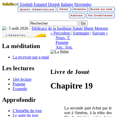
English
Espanol
Deutsh
Italiano
Slovensko
5 août 2026 -
Dédicace de la basilique Sainte Marie Majeure
« Precedent
|
Sommaire
|
Suivant »
Nouv. T.
Psaume
La méditation
Anc. Test.
La recevoir par e-mail
Les lectures
Livre de Josué
1ère lecture
Chapitre 19
Psaume
Evangile
Approfondir
La seconde part échut par le
L'homélie du jour
sort à Siméon, à la tribu des
Le saint du jour