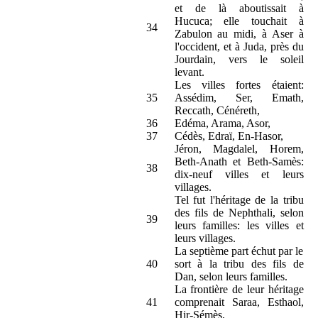
et de là aboutissait à
Hucuca; elle touchait à
34
Zabulon au midi, à Aser à
l'occident, et à Juda, près du
Jourdain, vers le soleil
levant.
Les villes fortes étaient:
35
Assédim, Ser, Emath,
Reccath, Cénéreth,
36
Edéma, Arama, Asor,
37
Cédès, Edraï, En-Hasor,
Jéron, Magdalel, Horem,
Beth-Anath et Beth-Samès:
38
dix-neuf villes et leurs
villages.
Tel fut l'héritage de la tribu
des fils de Nephthali, selon
39
leurs familles: les villes et
leurs villages.
La septième part échut par le
40
sort à la tribu des fils de
Dan, selon leurs familles.
La frontière de leur héritage
41
comprenait Saraa, Esthaol,
Hir-Sémès,