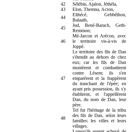
42
Sélébin, Ajalon, Jéthéla,
43
Elon, Themna, Acron,
Elthécé, Gebbéthon,
44
Balaath,
Jud, Bené-Barach, Geth-
45
Remmon;
Mé-Jarcon et Arécon, avec
46
le territoire vis-à-vis de
Joppé.
Le territoire des fils de Dan
s'étendit au dehors de chez
eux; car les fils de Dan
montèrent et combattirent
contre Lésem; ils s'en
47
emparèrent et la frappèrent
du tranchant de l'épée; en
ayant pris possession, ils s'y
établirent, et l'appellèrent
Dan, du nom de Dan, leur
père.
Tel fut l'héritage de la tribu
des fils de Dan, selon leurs
48
familles: les villes et leurs
villages.
Lorsqu'ils eurent achevé de