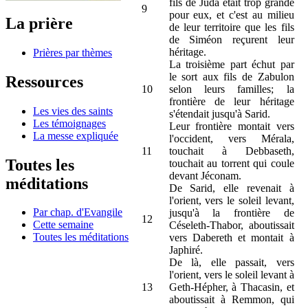
fils de Juda était trop grande
9
pour eux, et c'est au milieu
La prière
de leur territoire que les fils
de Siméon reçurent leur
héritage.
Prières par thèmes
La troisième part échut par
le sort aux fils de Zabulon
Ressources
10
selon leurs familles; la
frontière de leur héritage
Les vies des saints
s'étendait jusqu'à Sarid.
Les témoignages
Leur frontière montait vers
La messe expliquée
l'occident, vers Mérala,
11
touchait à Debbaseth,
Toutes les
touchait au torrent qui coule
devant Jéconam.
méditations
De Sarid, elle revenait à
l'orient, vers le soleil levant,
Par chap. d'Evangile
jusqu'à la frontière de
12
Cette semaine
Céseleth-Thabor, aboutissait
Toutes les méditations
vers Dabereth et montait à
Japhiré.
De là, elle passait, vers
l'orient, vers le soleil levant à
13
Geth-Hépher, à Thacasin, et
aboutissait à Remmon, qui