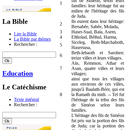
fils de Siméon, selon leurs
1
familles: leur héritage fut au
milieu de l'héritage des fils
de Juda.
La Bible
Ils eurent dans leur héritage:
2
Bersabée, Sabée, Molada,
3
Haser-Sual, Bala, Asem,
Lire la Bible
4
Eltholad, Béthul, Harma,
La Bible par thèmes
Siceleg, Beth-Marchaboth,
Rechercher :
5
Hasersusa,
Beth-lebaoth et Sarohen:
6
treize villes et leurs villages.
Aïn, Remmon, Athar et
7
Asan, quatre villes et leurs
Education
villages;
ainsi que tous les villages
aux environs de ces villes,
Le Catéchisme
jusqu'à Baalath-Béer, qui est
8
la Ramath du midi. -- Tel fut
Texte intégral
l'héritage de la tribu des fils
Rechercher :
de Siméon selon leurs
familles.
L'héritage des fils de Siméon
fut pris sur la portion des fils
de Juda; car la portion des