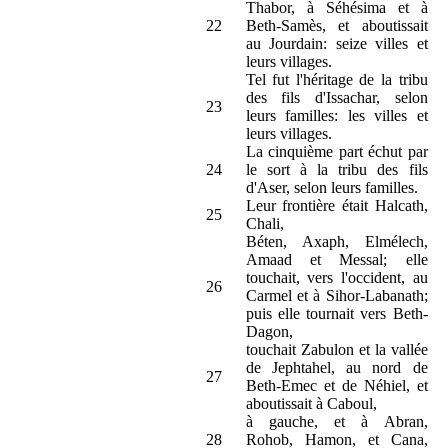
Thabor, à Séhésima et à
22
Beth-Samès, et aboutissait
au Jourdain: seize villes et
leurs villages.
Tel fut l'héritage de la tribu
des fils d'Issachar, selon
23
leurs familles: les villes et
leurs villages.
La cinquième part échut par
24
le sort à la tribu des fils
d'Aser, selon leurs familles.
Leur frontière était Halcath,
25
Chali,
Béten, Axaph, Elmélech,
Amaad et Messal; elle
touchait, vers l'occident, au
26
Carmel et à Sihor-Labanath;
puis elle tournait vers Beth-
Dagon,
touchait Zabulon et la vallée
de Jephtahel, au nord de
27
Beth-Emec et de Néhiel, et
aboutissait à Caboul,
à gauche, et à Abran,
28
Rohob, Hamon, et Cana,