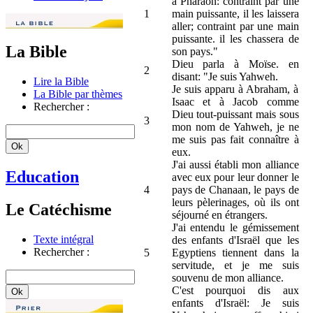
à Pharaon: contraint par une
1
main puissante, il les laissera
aller; contraint par une main
puissante. il les chassera de
La Bible
son pays."
Dieu parla à Moïse. en
2
disant: "Je suis Yahweh.
Lire la Bible
Je suis apparu à Abraham, à
La Bible par thèmes
Isaac et à Jacob comme
Rechercher :
Dieu tout-puissant mais sous
3
mon nom de Yahweh, je ne
me suis pas fait connaître à
eux.
J'ai aussi établi mon alliance
Education
avec eux pour leur donner le
4
pays de Chanaan, le pays de
leurs pèlerinages, où ils ont
Le Catéchisme
séjourné en étrangers.
J'ai entendu le gémissement
Texte intégral
des enfants d'Israël que les
Rechercher :
5
Egyptiens tiennent dans la
servitude, et je me suis
souvenu de mon alliance.
C'est pourquoi dis aux
enfants d'Israël: Je suis