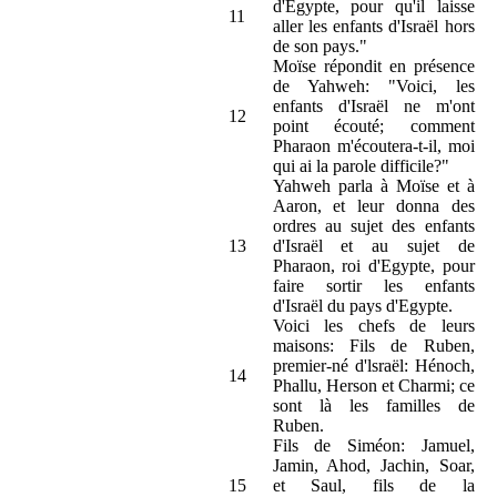
d'Egypte, pour qu'il laisse
11
aller les enfants d'Israël hors
de son pays."
Moïse répondit en présence
de Yahweh: "Voici, les
enfants d'Israël ne m'ont
12
point écouté; comment
Pharaon m'écoutera-t-il, moi
qui ai la parole difficile?"
Yahweh parla à Moïse et à
Aaron, et leur donna des
ordres au sujet des enfants
13
d'Israël et au sujet de
Pharaon, roi d'Egypte, pour
faire sortir les enfants
d'Israël du pays d'Egypte.
Voici les chefs de leurs
maisons: Fils de Ruben,
premier-né d'lsraël: Hénoch,
14
Phallu, Herson et Charmi; ce
sont là les familles de
Ruben.
Fils de Siméon: Jamuel,
Jamin, Ahod, Jachin, Soar,
15
et Saul, fils de la