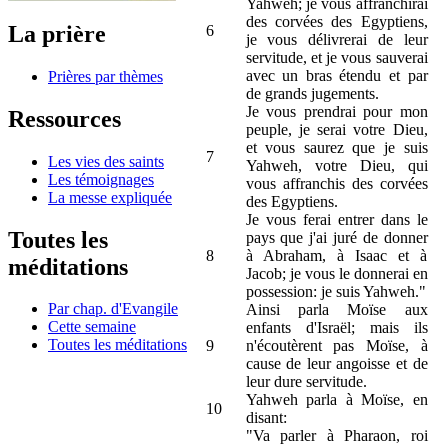
Yahweh; je vous affranchirai
des corvées des Egyptiens,
La prière
6
je vous délivrerai de leur
servitude, et je vous sauverai
avec un bras étendu et par
Prières par thèmes
de grands jugements.
Je vous prendrai pour mon
Ressources
peuple, je serai votre Dieu,
et vous saurez que je suis
7
Les vies des saints
Yahweh, votre Dieu, qui
Les témoignages
vous affranchis des corvées
La messe expliquée
des Egyptiens.
Je vous ferai entrer dans le
Toutes les
pays que j'ai juré de donner
8
à Abraham, à Isaac et à
méditations
Jacob; je vous le donnerai en
possession: je suis Yahweh."
Par chap. d'Evangile
Ainsi parla Moïse aux
Cette semaine
enfants d'Israël; mais ils
Toutes les méditations
9
n'écoutèrent pas Moïse, à
cause de leur angoisse et de
leur dure servitude.
Yahweh parla à Moïse, en
10
disant:
"Va parler à Pharaon, roi