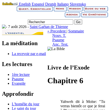
English
Espanol
Deutsh
Italiano
Slovensko
7 août 2026 -
Saint Gaétan de Thienne
« Precedent
|
Sommaire
Nouv. T.
Psaume
La méditation
Anc. Test.
La recevoir par e-mail
Les lectures
Livre de l’Exode
1ère lecture
Chapitre 6
Psaume
Evangile
Approfondir
Yahweh dit à Moïse: "Tu
L'homélie du jour
verras bientôt ce que je ferai
Le saint du jour