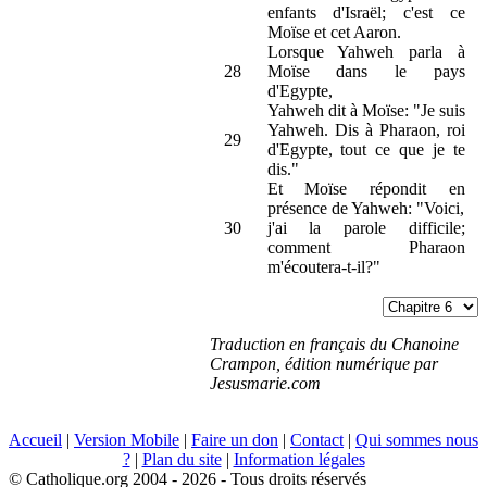
enfants d'Israël; c'est ce
Moïse et cet Aaron.
Lorsque Yahweh parla à
28
Moïse dans le pays
d'Egypte,
Yahweh dit à Moïse: "Je suis
Yahweh. Dis à Pharaon, roi
29
d'Egypte, tout ce que je te
dis."
Et Moïse répondit en
présence de Yahweh: "Voici,
30
j'ai la parole difficile;
comment Pharaon
m'écoutera-t-il?"
Traduction en français du Chanoine
Crampon, édition numérique par
Jesusmarie.com
Accueil
|
Version Mobile
|
Faire un don
|
Contact
|
Qui sommes nous
?
|
Plan du site
|
Information légales
© Catholique.org 2004 - 2026 - Tous droits réservés