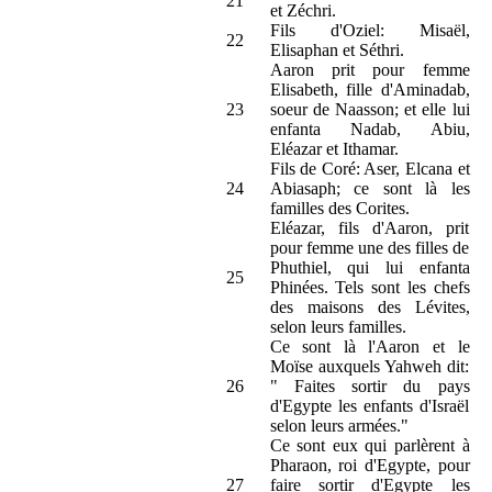
21
et Zéchri.
Fils d'Oziel: Misaël,
22
Elisaphan et Séthri.
Aaron prit pour femme
Elisabeth, fille d'Aminadab,
23
soeur de Naasson; et elle lui
enfanta Nadab, Abiu,
Eléazar et Ithamar.
Fils de Coré: Aser, Elcana et
24
Abiasaph; ce sont là les
familles des Corites.
Eléazar, fils d'Aaron, prit
pour femme une des filles de
Phuthiel, qui lui enfanta
25
Phinées. Tels sont les chefs
des maisons des Lévites,
selon leurs familles.
Ce sont là l'Aaron et le
Moïse auxquels Yahweh dit:
26
" Faites sortir du pays
d'Egypte les enfants d'Israël
selon leurs armées."
Ce sont eux qui parlèrent à
Pharaon, roi d'Egypte, pour
27
faire sortir d'Egypte les