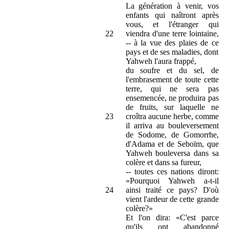
La génération à venir, vos
enfants qui naîtront après
vous, et l'étranger qui
22
viendra d'une terre lointaine,
-- à la vue des plaies de ce
pays et de ses maladies, dont
Yahweh l'aura frappé,
du soufre et du sel, de
l'embrasement de toute cette
terre, qui ne sera pas
ensemencée, ne produira pas
de fruits, sur laquelle ne
23
croîtra aucune herbe, comme
il arriva au bouleversement
de Sodome, de Gomorrhe,
d'Adama et de Seboïm, que
Yahweh bouleversa dans sa
colère et dans sa fureur,
-- toutes ces nations diront:
«Pourquoi Yahweh a-t-il
24
ainsi traité ce pays? D'où
vient l'ardeur de cette grande
colère?»
Et l'on dira: «C'est parce
qu'ils ont abandonné