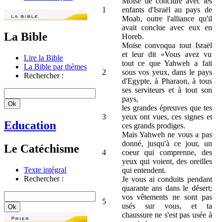
Moïse de conclure avec les
1
enfants d'Israël au pays de
Moab, outre l'alliance qu'il
avait conclue avec eux en
La Bible
Horeb.
Moïse convoqua tout Israël
et leur dit «Vous avez vu
Lire la Bible
tout ce que Yahweh a fait
La Bible par thèmes
2
sous vos yeux, dans le pays
Rechercher :
d'Egypte, à Pharaon, à tous
ses serviteurs et à tout son
pays,
les grandes épreuves que tes
3
yeux ont vues, ces signes et
Education
ces grands prodiges.
Mais Yahweh ne vous a pas
donné, jusqu'à ce jour, un
Le Catéchisme
4
coeur qui comprenne, des
yeux qui voient, des oreilles
Texte intégral
qui entendent.
Rechercher :
Je vous ai conduits pendant
quarante ans dans le désert;
vos vêtements ne sont pas
5
usés sur vous, et ta
chaussure ne s'est pas usée à