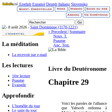
English
Espanol
Deutsh
Italiano
Slovensko
8 août 2026 -
Saint Dominique (1170-1221)
« Precedent
|
Sommaire
Nouv. T.
Psaume
La méditation
Anc. Test.
La recevoir par e-mail
Les lectures
Livre du Deutéronome
1ère lecture
Chapitre 29
Psaume
Evangile
Approfondir
Voici les paroles de l'alliance
L'homélie du jour
que Yahweh ordonna à
Le saint du jour