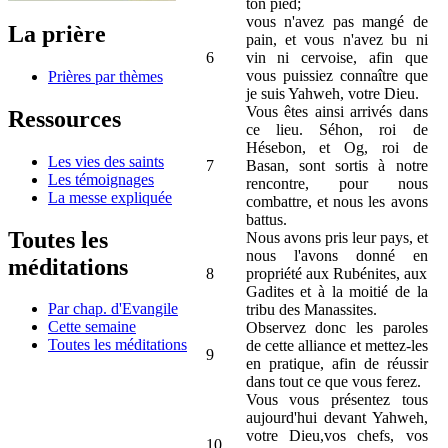
ton pied;
vous n'avez pas mangé de
La prière
pain, et vous n'avez bu ni
6
vin ni cervoise, afin que
vous puissiez connaître que
Prières par thèmes
je suis Yahweh, votre Dieu.
Vous êtes ainsi arrivés dans
Ressources
ce lieu. Séhon, roi de
Hésebon, et Og, roi de
Les vies des saints
7
Basan, sont sortis à notre
Les témoignages
rencontre, pour nous
La messe expliquée
combattre, et nous les avons
battus.
Toutes les
Nous avons pris leur pays, et
nous l'avons donné en
méditations
8
propriété aux Rubénites, aux
Gadites et à la moitié de la
Par chap. d'Evangile
tribu des Manassites.
Cette semaine
Observez donc les paroles
Toutes les méditations
de cette alliance et mettez-les
9
en pratique, afin de réussir
dans tout ce que vous ferez.
Vous vous présentez tous
aujourd'hui devant Yahweh,
votre Dieu,vos chefs, vos
10