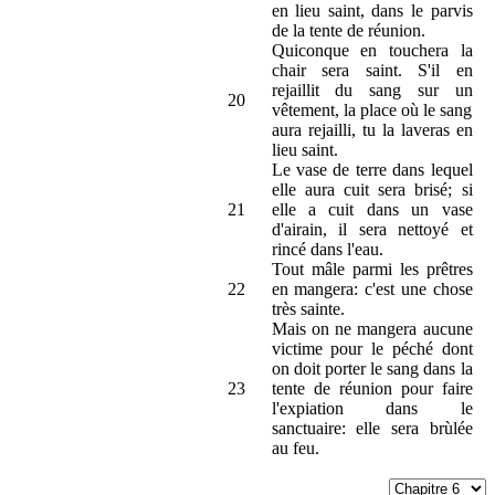
en lieu saint, dans le parvis
de la tente de réunion.
Quiconque en touchera la
chair sera saint. S'il en
rejaillit du sang sur un
20
vêtement, la place où le sang
aura rejailli, tu la laveras en
lieu saint.
Le vase de terre dans lequel
elle aura cuit sera brisé; si
21
elle a cuit dans un vase
d'airain, il sera nettoyé et
rincé dans l'eau.
Tout mâle parmi les prêtres
22
en mangera: c'est une chose
très sainte.
Mais on ne mangera aucune
victime pour le péché dont
on doit porter le sang dans la
23
tente de réunion pour faire
l'expiation dans le
sanctuaire: elle sera brùlée
au feu.