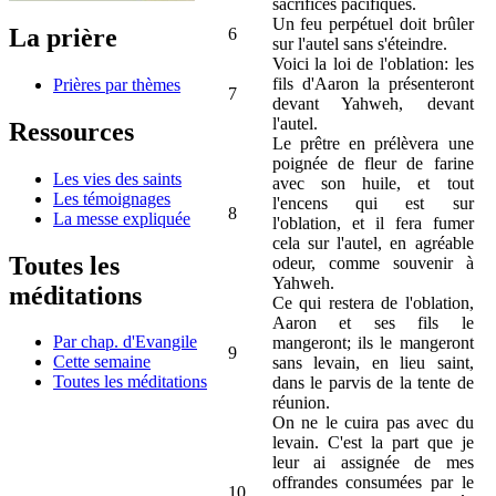
sacrifices pacifiques.
Un feu perpétuel doit brûler
La prière
6
sur l'autel sans s'éteindre.
Voici la loi de l'oblation: les
fils d'Aaron la présenteront
Prières par thèmes
7
devant Yahweh, devant
l'autel.
Ressources
Le prêtre en prélèvera une
poignée de fleur de farine
Les vies des saints
avec son huile, et tout
Les témoignages
l'encens qui est sur
8
La messe expliquée
l'oblation, et il fera fumer
cela sur l'autel, en agréable
Toutes les
odeur, comme souvenir à
Yahweh.
méditations
Ce qui restera de l'oblation,
Aaron et ses fils le
Par chap. d'Evangile
mangeront; ils le mangeront
9
Cette semaine
sans levain, en lieu saint,
Toutes les méditations
dans le parvis de la tente de
réunion.
On ne le cuira pas avec du
levain. C'est la part que je
leur ai assignée de mes
offrandes consumées par le
10