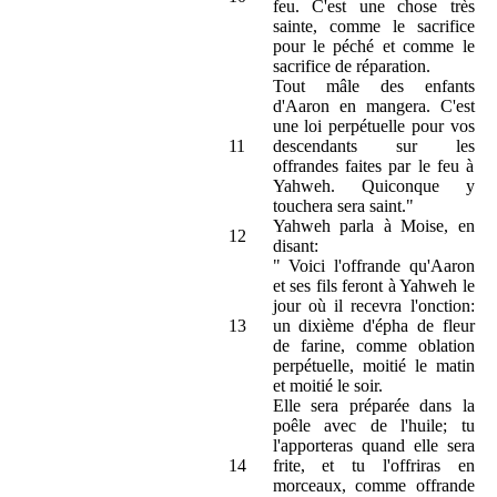
feu. C'est une chose très
sainte, comme le sacrifice
pour le péché et comme le
sacrifice de réparation.
Tout mâle des enfants
d'Aaron en mangera. C'est
une loi perpétuelle pour vos
11
descendants sur les
offrandes faites par le feu à
Yahweh. Quiconque y
touchera sera saint."
Yahweh parla à Moise, en
12
disant:
" Voici l'offrande qu'Aaron
et ses fils feront à Yahweh le
jour où il recevra l'onction:
13
un dixième d'épha de fleur
de farine, comme oblation
perpétuelle, moitié le matin
et moitié le soir.
Elle sera préparée dans la
poêle avec de l'huile; tu
l'apporteras quand elle sera
14
frite, et tu l'offriras en
morceaux, comme offrande