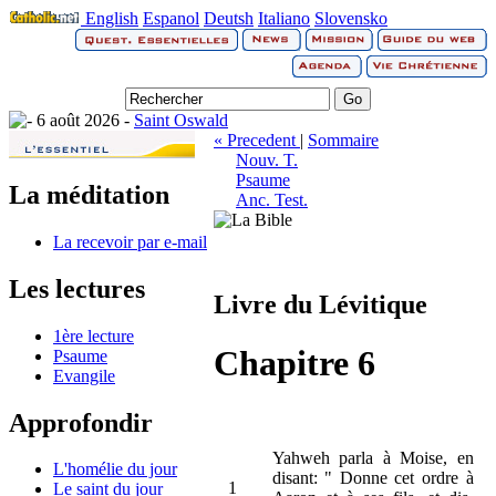
English
Espanol
Deutsh
Italiano
Slovensko
6 août 2026 -
Saint Oswald
« Precedent
|
Sommaire
Nouv. T.
Psaume
La méditation
Anc. Test.
La recevoir par e-mail
Les lectures
Livre du Lévitique
1ère lecture
Chapitre 6
Psaume
Evangile
Approfondir
Yahweh parla à Moise, en
L'homélie du jour
disant: " Donne cet ordre à
1
Le saint du jour