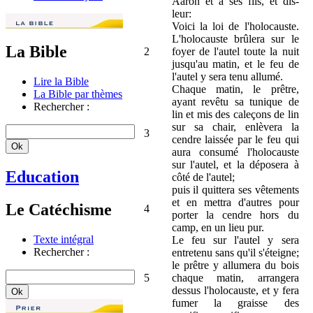
Aaron et à ses fils, et dis-
leur:
Voici la loi de l'holocauste.
L'holocauste brûlera sur le
La Bible
2
foyer de l'autel toute la nuit
jusqu'au matin, et le feu de
l'autel y sera tenu allumé.
Lire la Bible
Chaque matin, le prêtre,
La Bible par thèmes
ayant revêtu sa tunique de
Rechercher :
lin et mis des caleçons de lin
sur sa chair, enlèvera la
3
cendre laissée par le feu qui
aura consumé l'holocauste
sur l'autel, et la déposera à
Education
côté de l'autel;
puis il quittera ses vêtements
et en mettra d'autres pour
Le Catéchisme
4
porter la cendre hors du
camp, en un lieu pur.
Texte intégral
Le feu sur l'autel y sera
Rechercher :
entretenu sans qu'il s'éteigne;
le prêtre y allumera du bois
5
chaque matin, arrangera
dessus l'holocauste, et y fera
fumer la graisse des