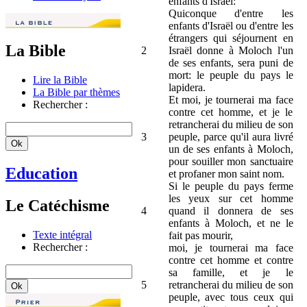
enfants d'Israël:
Quiconque d'entre les
enfants d'Israël ou d'entre les
étrangers qui séjournent en
La Bible
2
Israël donne à Moloch l'un
de ses enfants, sera puni de
mort: le peuple du pays le
Lire la Bible
lapidera.
La Bible par thèmes
Et moi, je tournerai ma face
Rechercher :
contre cet homme, et je le
retrancherai du milieu de son
3
peuple, parce qu'il aura livré
un de ses enfants à Moloch,
pour souiller mon sanctuaire
Education
et profaner mon saint nom.
Si le peuple du pays ferme
les yeux sur cet homme
Le Catéchisme
4
quand il donnera de ses
enfants à Moloch, et ne le
Texte intégral
fait pas mourir,
Rechercher :
moi, je tournerai ma face
contre cet homme et contre
sa famille, et je le
5
retrancherai du milieu de son
peuple, avec tous ceux qui