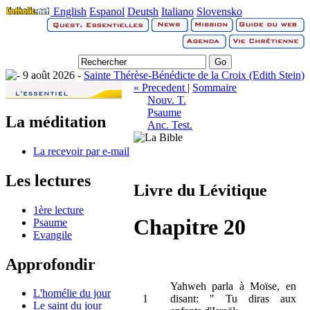
English
Espanol
Deutsh
Italiano
Slovensko
9 août 2026 -
Sainte Thérèse-Bénédicte de la Croix (Edith Stein)
« Precedent
|
Sommaire
Nouv. T.
Psaume
La méditation
Anc. Test.
La recevoir par e-mail
Les lectures
Livre du Lévitique
1ère lecture
Chapitre 20
Psaume
Evangile
Approfondir
Yahweh parla à Moïse, en
L'homélie du jour
1
disant: " Tu diras aux
Le saint du jour