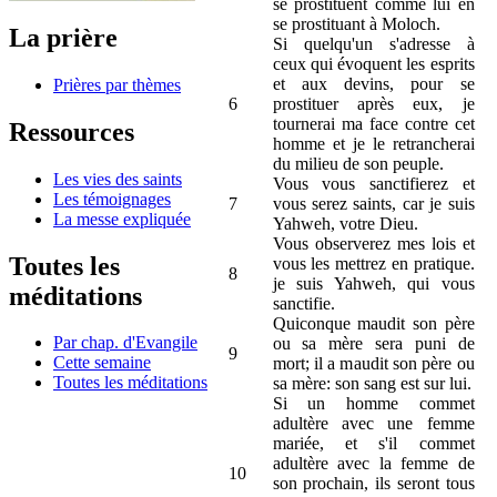
se prostituent comme lui en
se prostituant à Moloch.
La prière
Si quelqu'un s'adresse à
ceux qui évoquent les esprits
et aux devins, pour se
Prières par thèmes
6
prostituer après eux, je
tournerai ma face contre cet
Ressources
homme et je le retrancherai
du milieu de son peuple.
Les vies des saints
Vous vous sanctifierez et
Les témoignages
7
vous serez saints, car je suis
La messe expliquée
Yahweh, votre Dieu.
Vous observerez mes lois et
Toutes les
vous les mettrez en pratique.
8
je suis Yahweh, qui vous
méditations
sanctifie.
Quiconque maudit son père
Par chap. d'Evangile
ou sa mère sera puni de
9
Cette semaine
mort; il a maudit son père ou
Toutes les méditations
sa mère: son sang est sur lui.
Si un homme commet
adultère avec une femme
mariée, et s'il commet
adultère avec la femme de
10
son prochain, ils seront tous