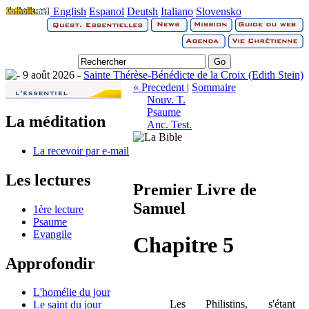
English
Espanol
Deutsh
Italiano
Slovensko
9 août 2026 -
Sainte Thérèse-Bénédicte de la Croix (Edith Stein)
« Precedent
|
Sommaire
Nouv. T.
Psaume
La méditation
Anc. Test.
La recevoir par e-mail
Les lectures
Premier Livre de
Samuel
1ère lecture
Psaume
Evangile
Chapitre 5
Approfondir
L'homélie du jour
Les Philistins, s'étant
Le saint du jour