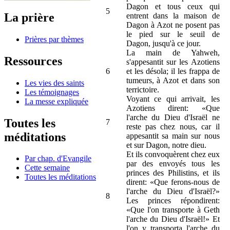
Dagon et tous ceux qui
5
La prière
entrent dans la maison de
Dagon à Azot ne posent pas
le pied sur le seuil de
Prières par thèmes
Dagon, jusqu'à ce jour.
La main de Yahweh,
Ressources
s'appesantit sur les Azotiens
6
et les désola; il les frappa de
tumeurs, à Azot et dans son
Les vies des saints
terrictoire.
Les témoignages
Voyant ce qui arrivait, les
La messe expliquée
Azotiens dirent: «Que
l'arche du Dieu d'Israël ne
Toutes les
7
reste pas chez nous, car il
méditations
appesantit sa main sur nous
et sur Dagon, notre dieu.
Et ils convoquèrent chez eux
Par chap. d'Evangile
par des envoyés tous les
Cette semaine
princes des Philistins, et ils
Toutes les méditations
dirent: «Que ferons-nous de
l'arche du Dieu d'Israël?»
8
Les princes répondirent:
«Que l'on transporte à Geth
l'arche du Dieu d'Israël!» Et
l'on y transporta l'arche du