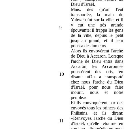
Dieu d'Israël.
Mais, dès qu'on l'eut
transportée, la main de
Yahweh fut sur la ville, et il
y eut une très grande
9
épouvante; il frappa les gens
de la ville, depuis le petit
jusqu'au grand, et il leur
poussa des tumeurs.
Alors ils envoyèrent l'arche
de Dieu à Accaron. Lorsque
l'arche de Dieu entra dans
Accaron, les Accaronites
poussèrent des cris, en
10
disant: «On a transporté
chez nous l'arche du Dieu
d'Israël, pour nous faire
mourir, nous et notre
peuple.»
Et ils convoquèrent par des
envoyés tous les princes des
Philistins, et ils dirent:
«Renvoyez l'arche du Dieu
11
d'Israël; qu'elle retourne en
son lieu, afin qu'elle ne nous