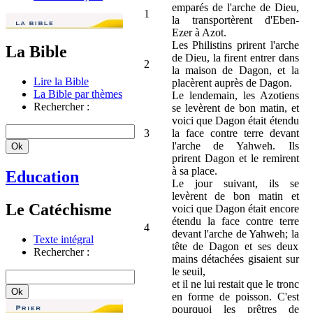
emparés de l'arche de Dieu,
1
la transportèrent d'Eben-
Ezer à Azot.
Les Philistins prirent l'arche
La Bible
de Dieu, la firent entrer dans
2
la maison de Dagon, et la
Lire la Bible
placèrent auprès de Dagon.
La Bible par thèmes
Le lendemain, les Azotiens
Rechercher :
se levèrent de bon matin, et
voici que Dagon était étendu
3
la face contre terre devant
l'arche de Yahweh. Ils
prirent Dagon et le remirent
à sa place.
Education
Le jour suivant, ils se
levèrent de bon matin et
Le Catéchisme
voici que Dagon était encore
étendu la face contre terre
4
devant l'arche de Yahweh; la
Texte intégral
tête de Dagon et ses deux
Rechercher :
mains détachées gisaient sur
le seuil,
et il ne lui restait que le tronc
en forme de poisson. C'est
pourquoi les prêtres de