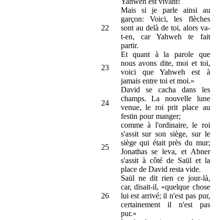
Yahweh est vivant!
Mais si je parle ainsi au
garçon: Voici, les flèches
22
sont au delà de toi, alors va-
t-en, car Yahweh te fait
partir.
Et quant à la parole que
nous avons dite, moi et toi,
23
voici que Yahweh est à
jamais entre toi et moi.»
David se cacha dans les
champs. La nouvelle lune
24
venue, le roi prit place au
festin pour manger;
comme à l'ordinaire, le roi
s'assit sur son siège, sur le
siège qui était près du mur;
25
Jonathas se leva, et Abner
s'assit à côté de Saül et la
place de David resta vide.
Saül ne dit rien ce jour-là,
car, disait-il, «quelque chose
26
lui est arrivé; il n'est pas pur,
certainement il n'est pas
pur.»