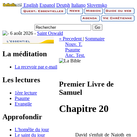
English
Espanol
Deutsh
Italiano
Slovensko
6 août 2026 -
Saint Oswald
« Precedent
|
Sommaire
Nouv. T.
Psaume
La méditation
Anc. Test.
La recevoir par e-mail
Les lectures
Premier Livre de
Samuel
1ère lecture
Psaume
Evangile
Chapitre 20
Approfondir
L'homélie du jour
David s'enfuit de Naioth en
Le saint du jour