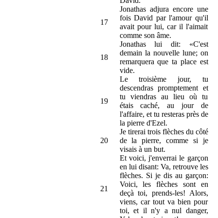
David.
Jonathas adjura encore une
fois David par l'amour qu'il
17
avait pour lui, car il l'aimait
comme son âme.
Jonathas lui dit: «C'est
demain la nouvelle lune; on
18
remarquera que ta place est
vide.
Le troisième jour, tu
descendras promptement et
tu viendras au lieu où tu
19
étais caché, au jour de
l'affaire, et tu resteras près de
la pierre d'Ezel.
Je tirerai trois flèches du côté
20
de la pierre, comme si je
visais à un but.
Et voici, j'enverrai le garçon
en lui disant: Va, retrouve les
flèches. Si je dis au garçon:
Voici, les flèches sont en
21
deçà toi, prends-les! Alors,
viens, car tout va bien pour
toi, et il n'y a nul danger,