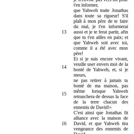
t'en informer,
que Yahweh traite Jonathas
dans toute sa rigueur! S'il
plaît à mon père de te faire
du mal, je t'en informerai
13
aussi et je te ferai partir, afin
que tu t'en ailles en paix; et
que Yahweh soit avec toi,
comme il a été avec mon
père!
Et si je suis encore vivant,
veuille user envers moi de la
14
bonté de Yahweh, et, si je
meurs,
ne pas retirer à jamais ta
bonté de ma maison, pas
même lorsque Yahweh
15
retranchera de dessus la face
de la terre chacun des
ennemis de David!»
C'est ainsi que Jonathas fit
alliance avec la maison de
16
David, et que Yahweh tira
vengeance des ennemis de