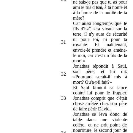
ne sais-je pas que tu as pour
ami le fils d'Isaï, à ta honte et
à la honte de la nudité de ta
mère?
Car aussi longtemps que le
fils d'Isaï sera vivant sur la
terre, il n'y aura de sécurité
ni pour toi, ni pour ta
31
royauté. Et maintenant,
envoie-le prendre et amène-
le moi, car c'est un fils de la
mort.»
Jonathas répondit à Saül,
son père, et lui dit:
32
«Pourquoi serait-il mis à
mort? Qu'a-t-il fait?»
Et Saül brandit sa lance
contre lui pour le frapper.
33
Jonathas comprit que c'était
chose arrêtée chez son père
de faire périr David.
Jonathas se leva donc de
table dans une violente
colère, et ne prit point de
nourriture, le second jour de
34