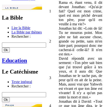
Rama et, étant venu, il dit
devant Jonathas: «Qu'ai-je
1
fait? Quel est mon crime,
quel est mon péché devant
La Bible
ton père, pour qu'il en
veuille à ma vie?»
Lire la Bible
Jonathas lui dit: «Loin de là!
La Bible par thèmes
Tu ne mourras point. Mon
Rechercher :
père ne fait aucune chose,
2
grande ou petite, sans m'en
faire part; pourquoi donc me
cacherai-il celle-là? Il n'en
est rien.»
David répondit avec un
Education
serment: «Ton père sait bien
que j'ai trouvé grâce à tes
Le Catéchisme
yeux, et il aura dit: Que
Jonathas ne le sache pas, de
3
peur qu'il en ait de la peine.
Texte intégral
Mais, aussi vrai que Yahweh
Rechercher :
est vivant et que ton âme est
vivante! Il n'y a qu'un pas
entre la mort et moi.»
Jonathas dit à David: «Tout
4
ce que ton âme dira, je le