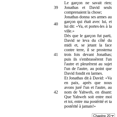
Le garçon ne savait rien;
39
Jonathas et David seuls
comprenaient la chose;
Jonathas donna ses armes au
garçon qui était avec lui, et
40
lui dit: «Va, et portes-les à la
ville.»
Dès que le garçon fut parti,
David se leva du côté du
midi et, se jetant la face
contre terre, il se prosterna
41
trois fois devant Jonathas;
puis ils s'embrassèrent l'un
l'autre et pleurèrent au sujet
l'un de l'autre, au point que
David fondit en larmes.
Et Jonathas dit à David: «Va
en paix, après que nous
avons juré l'un et l'autre, au
42
nom de Yahweh, en disant:
Que Yahweh soit entre moi
et toi, entre ma postérité et ta
postérité à jamais!»