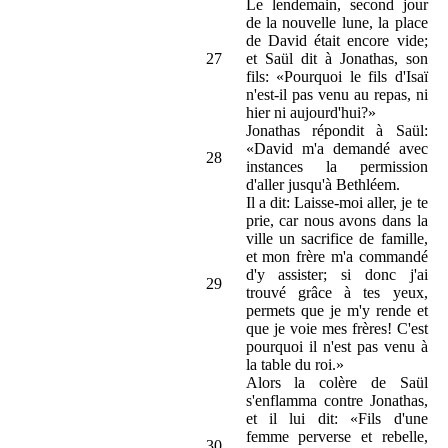
Le lendemain, second jour
de la nouvelle lune, la place
de David était encore vide;
27
et Saül dit à Jonathas, son
fils: «Pourquoi le fils d'Isaï
n'est-il pas venu au repas, ni
hier ni aujourd'hui?»
Jonathas répondit à Saül:
«David m'a demandé avec
28
instances la permission
d'aller jusqu'à Bethléem.
Il a dit: Laisse-moi aller, je te
prie, car nous avons dans la
ville un sacrifice de famille,
et mon frère m'a commandé
d'y assister; si donc j'ai
29
trouvé grâce à tes yeux,
permets que je m'y rende et
que je voie mes frères! C'est
pourquoi il n'est pas venu à
la table du roi.»
Alors la colère de Saül
s'enflamma contre Jonathas,
et il lui dit: «Fils d'une
femme perverse et rebelle,
30