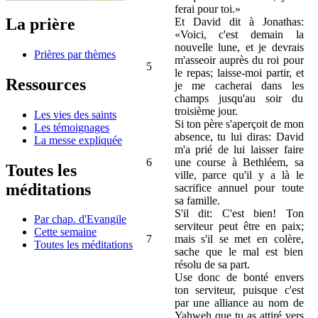
ferai pour toi.»
La prière
Et David dit à Jonathas:
«Voici, c'est demain la
nouvelle lune, et je devrais
Prières par thèmes
m'asseoir auprès du roi pour
5
le repas; laisse-moi partir, et
Ressources
je me cacherai dans les
champs jusqu'au soir du
troisième jour.
Les vies des saints
Si ton père s'aperçoit de mon
Les témoignages
absence, tu lui diras: David
La messe expliquée
m'a prié de lui laisser faire
6
une course à Bethléem, sa
Toutes les
ville, parce qu'il y a là le
méditations
sacrifice annuel pour toute
sa famille.
S'il dit: C'est bien! Ton
Par chap. d'Evangile
serviteur peut être en paix;
Cette semaine
7
mais s'il se met en colère,
Toutes les méditations
sache que le mal est bien
résolu de sa part.
Use donc de bonté envers
ton serviteur, puisque c'est
par une alliance au nom de
Yahweh que tu as attiré vers