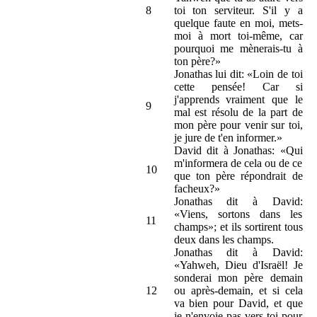
8
toi ton serviteur. S'il y a
quelque faute en moi, mets-
moi à mort toi-même, car
pourquoi me mènerais-tu à
ton père?»
Jonathas lui dit: «Loin de toi
cette pensée! Car si
j'apprends vraiment que le
9
mal est résolu de la part de
mon père pour venir sur toi,
je jure de t'en informer.»
David dit à Jonathas: «Qui
m'informera de cela ou de ce
10
que ton père répondrait de
facheux?»
Jonathas dit à David:
«Viens, sortons dans les
11
champs»; et ils sortirent tous
deux dans les champs.
Jonathas dit à David:
«Yahweh, Dieu d'Israël! Je
sonderai mon père demain
12
ou après-demain, et si cela
va bien pour David, et que
je n'envoie pas vers toi pour