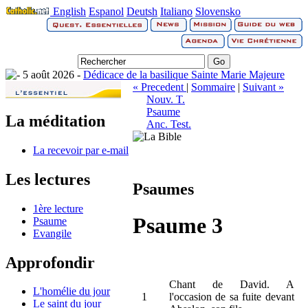
English
Espanol
Deutsh
Italiano
Slovensko
5 août 2026 -
Dédicace de la basilique Sainte Marie Majeure
« Precedent
|
Sommaire
|
Suivant »
Nouv. T.
Psaume
La méditation
Anc. Test.
La recevoir par e-mail
Les lectures
Psaumes
1ère lecture
Psaume 3
Psaume
Evangile
Approfondir
Chant de David. A
L'homélie du jour
1
l'occasion de sa fuite devant
Le saint du jour