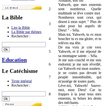
Absalon, son fils
Yahweh, que mes ennemis
2
sont nombreux Quelle
multitude se lève contre moi
La Bible
Nombreux sont ceux qui
disent à mon sujet: " Plus de
3
salut pour lui auprès de
Lire la Bible
Dieu! " - Séla.
La Bible par thèmes
Mais toi, Yahweh, tu es mon
Rechercher :
4
bouclier tu es ma gloire, et tu
relèves ma tête.
De ma voix je crie vers
5
Yahweh, et il me répond de
sa montagne sainte. - Séla.
Education
Je me suis couché et me suis
6
endormi; je me suis réveillé,
car Yahweh est mon soutien.
Le Catéchisme
je ne crains pas devant le
7
peuple innombrable, qui
Texte intégral
m'assiège de toutes parts.
Rechercher :
Lève-toi, Yahweh! Sauve-
moi, mon Dieu! Car tu
8
frappes à la joue tous mes
ennemis, tu brises les dents
des méchants.