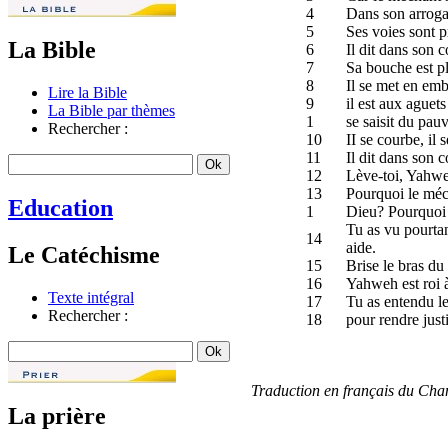
4
Dans son arrogan
5
Ses voies sont pr
La Bible
6
Il dit dans son c
7
Sa bouche est pl
8
Il se met en emb
Lire la Bible
9
il est aux aguet
La Bible par thèmes
1
se saisit du pauv
Rechercher :
10
II se courbe, il 
11
Il dit dans son c
12
Lève-toi, Yahweh
13
Pourquoi le méc
Education
1
Dieu? Pourquoi d
Tu as vu pourtan
14
aide.
Le Catéchisme
15
Brise le bras du
16
Yahweh est roi à 
Texte intégral
17
Tu as entendu le 
Rechercher :
18
pour rendre justi
Traduction en français du Ch
La prière