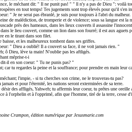
ce, le méchant dit: " Il ne punit pas! " " ll n'y a pas de Dieu ": voilà to
ospères en tout temps! Tes jugements sont trop élevés pour qu'il s'en inqu
oeur: " Je ne serai pas ébranlé, je suis pour toujours à l'abri du malheur. 
eine de malédiction, de tromperie et de violence; sous sa langue est la ma
uscade près des hameaux, dans les lieux couverts il assassine l'innocen
s dans le lieu couvert, comme un lion dans son fourré; il est aux aguets p
re en le tirant dans son filet.
se baisse, et les malheureux tombent dans ses griffes.
oeur: " Dieu a oublié! Il a couvert sa face, il ne voit jamais rien. "
; ô Dieu, lève ta main! N'oublie pas les aftligés.
hant méprise-t-i
it-il en son coeur: " Tu ne punis pas? "
t; car tu regardes la peine et la souffrance; pour prendre en main leur c
 méchant; l'impie, - si tu cherches son crime, ne le trouveras-tu pas?
jamais et pour l'éternité, les nations seront exterminées de sa terre.
désir des affligés, Yahweh; tu affermis leur coeur, tu prétes une oreille a
ce à l'orphelin et à l'opprimé, afin que l'homme, tiré de la terre, cesse d'in
anoine Crampon, édition numérique par Jesusmarie.com