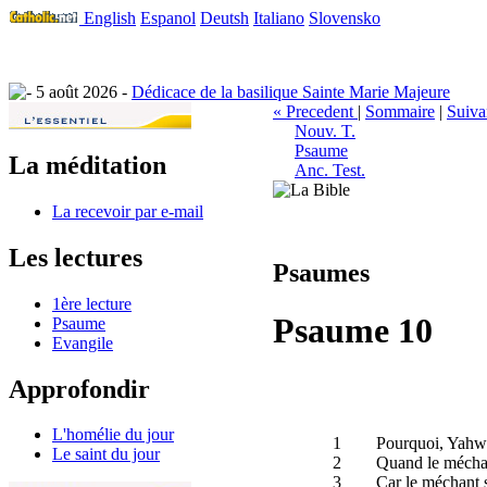
English
Espanol
Deutsh
Italiano
Slovensko
5 août 2026 -
Dédicace de la basilique Sainte Marie Majeure
« Precedent
|
Sommaire
|
Suiva
Nouv. T.
Psaume
La méditation
Anc. Test.
La recevoir par e-mail
Les lectures
Psaumes
1ère lecture
Psaume 10
Psaume
Evangile
Approfondir
L'homélie du jour
1
Pourquoi, Yahweh
Le saint du jour
2
Quand le méchant
3
Car le méchant s