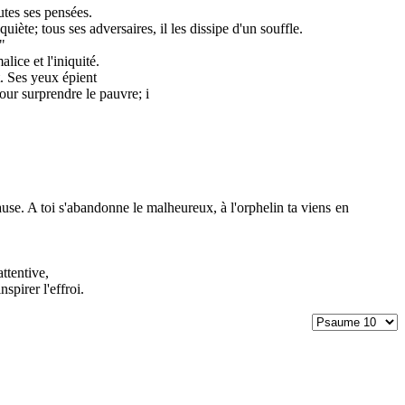
utes ses pensées.
iète; tous ses adversaires, il les dissipe d'un souffle.
"
lice et l'iniquité.
t. Ses yeux épient
our surprendre le pauvre; i
ause. A toi s'abandonne le malheureux, à l'orphelin ta viens en
ttentive,
spirer l'effroi.