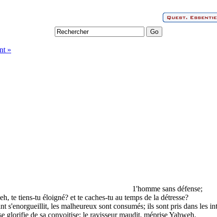
nt »
1'homme sans défense;
, te tiens-tu éloigné? et te caches-tu au temps de la détresse?
 s'enorgueillit, les malheureux sont consumés; ils sont pris dans les int
e glorifie de sa convoitise; le ravisseur maudit, méprise Yahweh.