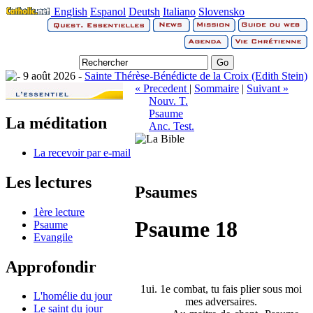
English
Espanol
Deutsh
Italiano
Slovensko
9 août 2026 -
Sainte Thérèse-Bénédicte de la Croix (Edith Stein)
« Precedent
|
Sommaire
|
Suivant »
Nouv. T.
Psaume
La méditation
Anc. Test.
La recevoir par e-mail
Les lectures
Psaumes
1ère lecture
Psaume 18
Psaume
Evangile
Approfondir
1ui. 1e combat, tu fais plier sous moi
L'homélie du jour
mes adversaires.
Le saint du jour