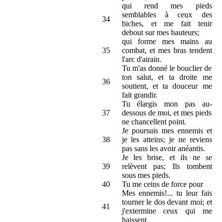
qui rend mes pieds
semblables à ceux des
34
biches, et me fait tenir
debout sur mes hauteurs;
qui forme mes mains au
35
combat, et mes bras tendent
l'arc d'airain.
Tu m'as donné le bouclier de
ton salut, et ta droite me
36
soutient, et ta douceur me
fait grandir.
Tu élargis mon pas au-
37
dessous de moi, et mes pieds
ne chancellent point.
Je poursuis mes ennemis et
38
je les atteins; je ne reviens
pas sans les avoir anéantis.
Je les brise, et ils ne se
39
relèvent pas; Ils tombent
sous mes pieds.
40
Tu me ceins de force pour
Mes ennemis!... tu leur fais
tourner le dos devant moi; et
41
j'extermine ceux qui me
haissent.