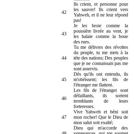
Ils crient, et personne pour
les sauver! Ils crient vers
42
Yahweh, et il ne leur répond
pas!
Je les broie comme la
poussière livrée au vent, je
43
les balaie comme la boue
des rues.
Tu me délivres des révoltes
du peuple, tu me mets à la
44
téte des nations; Des peuples
que je ne connaissais pas me
sont asservis.
Dès qu'ils ont entendu, ils
45
m'obéissent; les fils de
l'étranger me flattent.
Les fils de l'étranger sont
défaillants, ils sortent
46
tremblants de leurs
forteresses.
Vive Yahweh et béni soit
47
mon rocher! Que le Dieu de
mon salut soit exalté;
Dieu qui m'accorde des
48
vengeances, qui me soumet