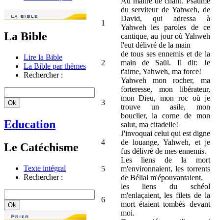
Au maitre de chant. Psaume
du serviteur de Yahweh, de
David, qui adressa à
1
Yahweh les paroles de ce
La Bible
cantique, au jour où Yahweh
l'eut délivré de la main
de tous ses ennemis et de la
Lire la Bible
2
main de Saül. Il dit: Je
La Bible par thèmes
t'aime, Yahweh, ma force!
Rechercher :
Yahweh mon rocher, ma
forteresse, mon libérateur,
mon Dieu, mon roc où je
3
trouve un asile, mon
bouclier, la corne de mon
Education
salut, ma citadelle!
J'invoquai celui qui est digne
4
de louange, Yahweh, et je
Le Catéchisme
fus délivré de mes ennemis.
Les liens de la mort
Texte intégral
5
m'environnaient, les torrents
Rechercher :
de Bélial m'épouvantaient,
les liens du schéol
m'enlaçaient, les filets de la
6
mort étaient tombés devant
moi.