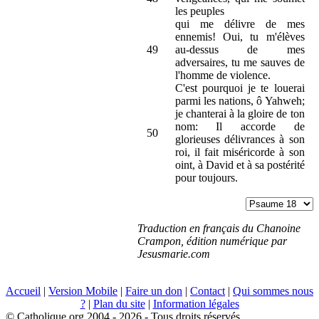
les peuples
qui me délivre de mes
ennemis! Oui, tu m'élèves
49
au-dessus de mes
adversaires, tu me sauves de
l'homme de violence.
C'est pourquoi je te louerai
parmi les nations, ô Yahweh;
je chanterai à la gloire de ton
nom: Il accorde de
50
glorieuses délivrances à son
roi, il fait miséricorde à son
oint, à David et à sa postérité
pour toujours.
Traduction en français du Chanoine
Crampon, édition numérique par
Jesusmarie.com
Accueil
|
Version Mobile
|
Faire un don
|
Contact
|
Qui sommes nous
?
|
Plan du site
|
Information légales
© Catholique.org 2004 - 2026 - Tous droits réservés