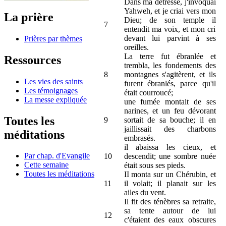
Dans ma détresse, j'invoquai
Yahweh, et je criai vers mon
La prière
Dieu; de son temple il
7
entendit ma voix, et mon cri
devant lui parvint à ses
Prières par thèmes
oreilles.
La terre fut ébranlée et
Ressources
trembla, les fondements des
8
montagnes s'agitèrent, et ils
Les vies des saints
furent ébranlés, parce qu'il
Les témoignages
était courroucé;
La messe expliquée
une fumée montait de ses
narines, et un feu dévorant
Toutes les
9
sortait de sa bouche; il en
jaillissait des charbons
méditations
embrasés.
il abaissa les cieux, et
Par chap. d'Evangile
10
descendit; une sombre nuée
Cette semaine
était sous ses pieds.
Toutes les méditations
II monta sur un Chérubin, et
11
il volait; il planait sur les
ailes du vent.
Il fit des ténèbres sa retraite,
sa tente autour de lui
12
c'étaient des eaux obscures