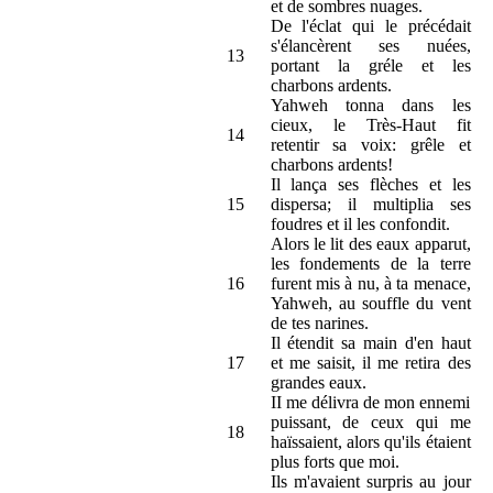
et de sombres nuages.
De l'éclat qui le précédait
s'élancèrent ses nuées,
13
portant la gréle et les
charbons ardents.
Yahweh tonna dans les
cieux, le Très-Haut fit
14
retentir sa voix: grêle et
charbons ardents!
Il lança ses flèches et les
15
dispersa; il multiplia ses
foudres et il les confondit.
Alors le lit des eaux apparut,
les fondements de la terre
16
furent mis à nu, à ta menace,
Yahweh, au souffle du vent
de tes narines.
Il étendit sa main d'en haut
17
et me saisit, il me retira des
grandes eaux.
II me délivra de mon ennemi
puissant, de ceux qui me
18
haïssaient, alors qu'ils étaient
plus forts que moi.
Ils m'avaient surpris au jour