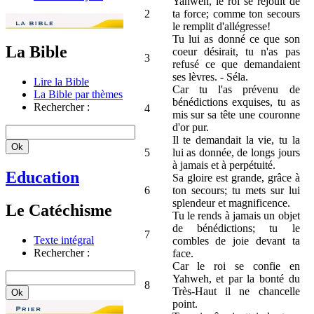
Yahweh, le roi se réjouit de
2
ta force; comme ton secours
le remplit d'allégresse!
Tu lui as donné ce que son
La Bible
coeur désirait, tu n'as pas
3
refusé ce que demandaient
ses lèvres. - Séla.
Lire la Bible
Car tu l'as prévenu de
La Bible par thèmes
bénédictions exquises, tu as
Rechercher :
4
mis sur sa tête une couronne
d'or pur.
Il te demandait la vie, tu la
5
lui as donnée, de longs jours
à jamais et à perpétuité.
Education
Sa gloire est grande, grâce à
6
ton secours; tu mets sur lui
splendeur et magnificence.
Le Catéchisme
Tu le rends à jamais un objet
de bénédictions; tu le
7
Texte intégral
combles de joie devant ta
Rechercher :
face.
Car le roi se confie en
Yahweh, et par la bonté du
8
Très-Haut il ne chancelle
point.