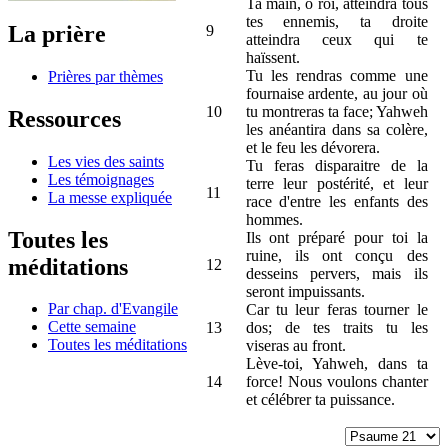
Ta main, ô roi, atteindra tous
tes ennemis, ta droite
La prière
9
atteindra ceux qui te
haïssent.
Tu les rendras comme une
Prières par thèmes
fournaise ardente, au jour où
10
tu montreras ta face; Yahweh
Ressources
les anéantira dans sa colère,
et le feu les dévorera.
Les vies des saints
Tu feras disparaitre de la
Les témoignages
terre leur postérité, et leur
11
La messe expliquée
race d'entre les enfants des
hommes.
Toutes les
Ils ont préparé pour toi la
ruine, ils ont conçu des
méditations
12
desseins pervers, mais ils
seront impuissants.
Par chap. d'Evangile
Car tu leur feras tourner le
Cette semaine
13
dos; de tes traits tu les
Toutes les méditations
viseras au front.
Lève-toi, Yahweh, dans ta
14
force! Nous voulons chanter
et célébrer ta puissance.