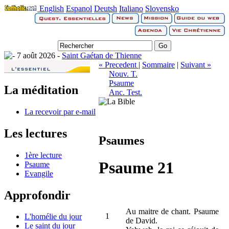
English
Espanol
Deutsh
Italiano
Slovensko
7 août 2026 -
Saint Gaétan de Thienne
« Precedent
|
Sommaire
|
Suivant »
Nouv. T.
Psaume
La méditation
Anc. Test.
La recevoir par e-mail
Les lectures
Psaumes
1ère lecture
Psaume 21
Psaume
Evangile
Approfondir
Au maitre de chant. Psaume
1
L'homélie du jour
de David.
Le saint du jour