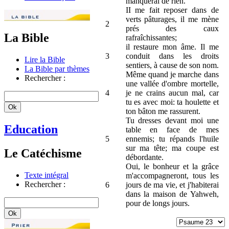
manquerai de rien.
II me fait reposer dans de
verts pâturages, il me mène
2
prés des caux
La Bible
rafraîchissantes;
il restaure mon âme. Il me
3
conduit dans les droits
Lire la Bible
sentiers, à cause de son nom.
La Bible par thèmes
Même quand je marche dans
Rechercher :
une vallée d'ombre mortelle,
4
je ne crains aucun mal, car
tu es avec moi: ta houlette et
ton bâton me rassurent.
Tu dresses devant moi une
Education
table en face de mes
5
ennemis; tu répands l'huile
sur ma tête; ma coupe est
Le Catéchisme
débordante.
Oui, le bonheur et la grâce
Texte intégral
m'accompagneront, tous les
Rechercher :
6
jours de ma vie, et j'habiterai
dans la maison de Yahweh,
pour de longs jours.