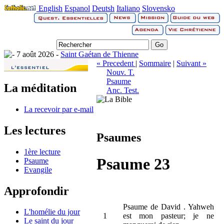
English
Espanol
Deutsh
Italiano
Slovensko
7 août 2026 -
Saint Gaétan de Thienne
« Precedent
|
Sommaire
|
Suivant »
Nouv. T.
Psaume
La méditation
Anc. Test.
La recevoir par e-mail
Les lectures
Psaumes
1ère lecture
Psaume 23
Psaume
Evangile
Approfondir
Psaume de David . Yahweh
L'homélie du jour
1
est mon pasteur; je ne
Le saint du jour