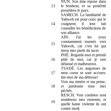
NUN. Son âme repose dans
13
le bonheur, et sa postérité
possédera le pays.
SAMECH. La familiarité de
Yahweh est pour ceux qui le
14
craignent; ll leur fait
connaître les bénédictions de
son alliance.
AÏN. J'ai les yeux
constamment tournés vers
15
Yahweh, car c'est lui qui
tirera mes pieds du lacet.
PHÉ. Regarde-moi et prends
16
pitié de moi, car je suis
délaissé et malheureux.
TSADÉ. Les angoisses de
17
mon coeur se sont accrues:
tire-moi de ma détresse!
Vois ma misère et ma peine,
18
et pardonne tous mes
péchés.
RESCH. Vois combien sont
nombreux mes ennemis, et
19
quelle haine violente ils ont
contre moi§