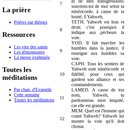
ni de mes transgressions;
7
souviens-toi de moi selon ta
La prière
miséricorde, à cause de ta
bonté, ô Yahweh,
TETH. Yahweh est bon et
Prières par thèmes
droit; c'est pourquoi il
8
indique aux pécheurs la
Ressources
voie.
YOD. Il fait marcher les
Les vies des saints
humbles dans la justice, il
9
Les témoignages
enseigne aux humbles sa
La messe expliquée
voie.
CAPH. Tous les sentiers de
Toutes les
Yahweh sont miséricorde et
10
fidélité, pour ceux qui
méditations
gardent son alliance et ses
commandements.
Par chap. d'Evangile
LAMED. A cause de ton
Cette semaine
nom, Yahweh, tu
11
Toutes les méditations
pardonneras mon iniquité,
car elle est grande.
MEM. Quel est l'homme qui
craint Yahweh? Yahweh lui
12
montre la voie qu'il doit
choisir.