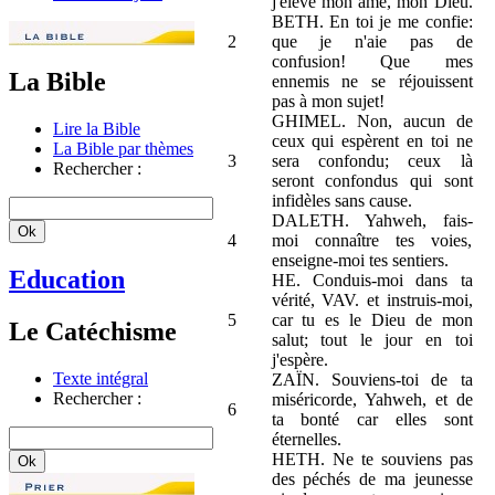
j'élève mon âme, mon Dieu.
BETH. En toi je me confie:
2
que je n'aie pas de
confusion! Que mes
La Bible
ennemis ne se réjouissent
pas à mon sujet!
GHIMEL. Non, aucun de
Lire la Bible
ceux qui espèrent en toi ne
La Bible par thèmes
3
sera confondu; ceux là
Rechercher :
seront confondus qui sont
infidèles sans cause.
DALETH. Yahweh, fais-
4
moi connaître tes voies,
enseigne-moi tes sentiers.
Education
HE. Conduis-moi dans ta
vérité, VAV. et instruis-moi,
5
car tu es le Dieu de mon
Le Catéchisme
salut; tout le jour en toi
j'espère.
Texte intégral
ZAÏN. Souviens-toi de ta
Rechercher :
miséricorde, Yahweh, et de
6
ta bonté car elles sont
éternelles.
HETH. Ne te souviens pas
des péchés de ma jeunesse