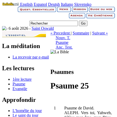
English
Espanol
Deutsh
Italiano
Slovensko
6 août 2026 -
Saint Oswald
« Precedent
|
Sommaire
|
Suivant »
Nouv. T.
Psaume
La méditation
Anc. Test.
La recevoir par e-mail
Les lectures
Psaumes
1ère lecture
Psaume 25
Psaume
Evangile
Approfondir
1
Psaume de David.
L'homélie du jour
ALEPH. Vers toi, Yahweh,
Le saint du jour