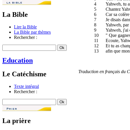
4
Yahweh, tu as
5
Chantez Yahwe
La Bible
6
Car sa colère 
7
Je disais dans
8
Yahweh, par t
Lire la Bible
9
Yahweh, j'ai 
La Bible par thèmes
10
" Que gagnes-
Rechercher :
11
Ecoute, Yahw
12
Et tu as chan
13
afin que mon 
Education
Traduction en français du
Le Catéchisme
Texte intégral
Rechercher :
La prière