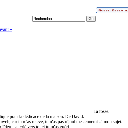
ivant »
1a fosse.
ique pour la dédicace de la maison. De David.
ahweh, car tu m'as relevé, tu n'as pas réjoui mes ennemis à mon sujet.
ieu, j'ai crié vers toi et tu m'as guéri.