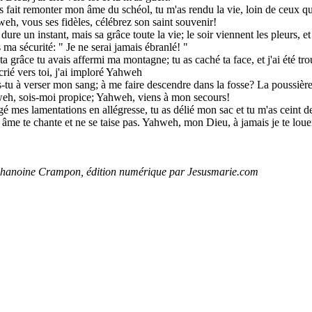
 fait remonter mon âme du schéol, tu m'as rendu la vie, loin de ceux q
h, vous ses fidèles, célébrez son saint souvenir!
dure un instant, mais sa grâce toute la vie; le soir viennent les pleurs, et 
 ma sécurité: " Je ne serai jamais ébranlé! "
a grâce tu avais affermi ma montagne; tu as caché ta face, et j'ai été tro
crié vers toi, j'ai imploré Yahweh
tu à verser mon sang; à me faire descendre dans la fosse? La poussière c
eh, sois-moi propice; Yahweh, viens à mon secours!
gé mes lamentations en allégresse, tu as délié mon sac et tu m'as ceint de
âme te chante et ne se taise pas. Yahweh, mon Dieu, à jamais je te louer
 Chanoine Crampon, édition numérique par Jesusmarie.com