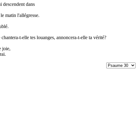
ui descendent dans
le matin l'allégresse.
ublé.
hantera-t-elle tes louanges, annoncera-t-elle ta vérité?
 joie,
ai.