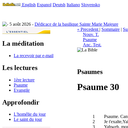
English
Espanol
Deutsh
Italiano
Slovensko
5 août 2026 -
Dédicace de la basilique Sainte Marie Majeure
« Precedent
|
Sommaire
|
Su
Nouv. T.
Psaume
La méditation
Anc. Test.
La recevoir par e-mail
Les lectures
Psaumes
1ère lecture
Psaume 30
Psaume
Evangile
Approfondir
L'homélie du jour
1
Psaume. Cant
Le saint du jour
2
Je t'exalte,Y
3
Yahweh, mon D