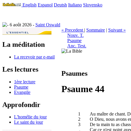
English
Espanol
Deutsh
Italiano
Slovensko
6 août 2026 -
Saint Oswald
« Precedent
|
Sommaire
|
Suivant »
Nouv. T.
Psaume
La méditation
Anc. Test.
La recevoir par e-mail
Les lectures
Psaumes
1ère lecture
Psaume 44
Psaume
Evangile
Approfondir
1
Au maître de chant. De
L'homélie du jour
2
O Dieu, nous avons ent
Le saint du jour
3
De ta main tu as chassé
Car ce n'est point avec