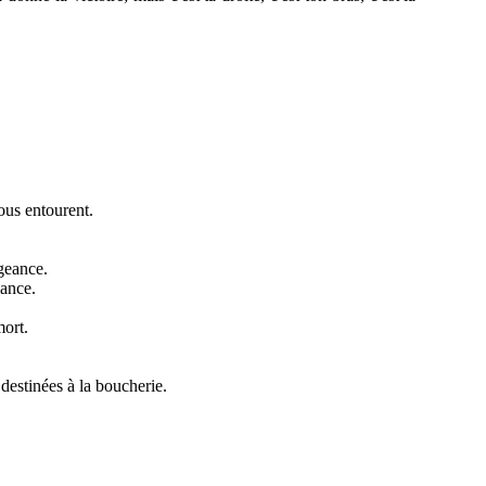
ous entourent.
ngeance.
iance.
mort.
destinées à la boucherie.