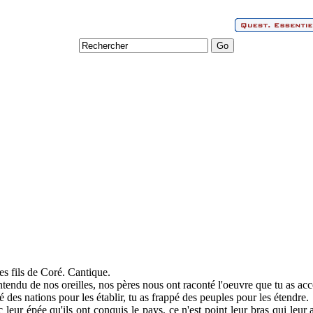
s fils de Coré. Cantique.
endu de nos oreilles, nos pères nous ont raconté l'oeuvre que tu as acc
 des nations pour les établir, tu as frappé des peuples pour les étendre.
 leur épée qu'ils ont conquis le pays, ce n'est point leur bras qui leur a 