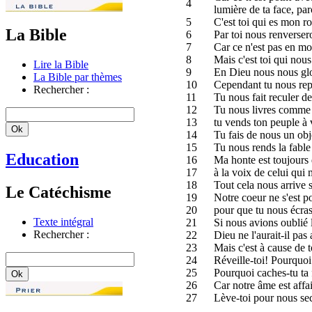
4
lumière de ta face, par
5
C'est toi qui es mon ro
La Bible
6
Par toi nous renverse
7
Car ce n'est pas en mo
8
Mais c'est toi qui nou
Lire la Bible
9
En Dieu nous nous glor
La Bible par thèmes
10
Cependant tu nous repo
Rechercher :
11
Tu nous fait reculer d
12
Tu nous livres comme d
13
tu vends ton peuple à v
14
Tu fais de nous un obj
15
Tu nous rends la fable
Education
16
Ma honte est toujours
17
à la voix de celui qui 
18
Tout cela nous arrive 
Le Catéchisme
19
Notre coeur ne s'est po
20
pour que tu nous écrase
Texte intégral
21
Si nous avions oublié 
Rechercher :
22
Dieu ne l'aurait-il pas
23
Mais c'est à cause de 
24
Réveille-toi! Pourquoi
25
Pourquoi caches-tu ta 
26
Car notre âme est affai
27
Lève-toi pour nous sec