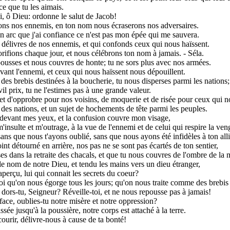
ce que tu les aimais.
i, ô Dieu: ordonne le salut de Jacob!
rons nos ennemis, en ton nom nous écraserons nos adversaires.
n arc que j'ai confiance ce n'est pas mon épée qui me sauvera.
s délivres de nos ennemis, et qui confonds ceux qui nous haïssent.
ifions chaque jour, et nous célébrons ton nom à jamais. - Séla.
usses et nous couvres de honte; tu ne sors plus avec nos armées.
evant l'ennemi, et ceux qui nous haïssent nous dépouillent.
es brebis destinées à la boucherie, tu nous disperses parmi les nations;
il prix, tu ne l'estimes pas à une grande valeur.
et d'opprobre pour nos voisins, de moquerie et de risée pour ceux qui n
 des nations, et un sujet de hochements de tête parmi les peuples.
 devant mes yeux, et la confusion couvre mon visage,
m'insulte et m'outrage, à la vue de l'ennemi et de celui qui respire la ve
sans que nous t'ayons oublié, sans que nous ayons été infidèles à ton all
int détourné en arrière, nos pas ne se sont pas écartés de ton sentier,
s dans la retraite des chacals, et que tu nous couvres de l'ombre de la 
le nom de notre Dieu, et tendu les mains vers un dieu étranger,
 aperçu, lui qui connait les secrets du coeur?
toi qu'on nous égorge tous les jours; qu'on nous traite comme des brebis 
 dors-tu, Seigneur? Réveille-toi, et ne nous repousse pas à jamais!
face, oublies-tu notre misère et notre oppression?
ssée jusqu'à la poussière, notre corps est attaché à la terre.
ourir, délivre-nous à cause de ta bonté!