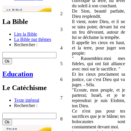
convoque la terre, du lever
du soleil à son couchant.
De Sion, beauté parfaite,
2
Dieu resplendit.
La Bible
Il vient, notre Dieu, et il ne
se taira point; devant lui est
3
un feu dévorant, autour de
Lire la Bible
lui se déchaine la tempête.
La Bible par thèmes
Il appelle les cieux en haut,
Rechercher :
4
et la terre, pour juger son
peuple:
" Rassemblez-moi mes
5
fideles, qui ont fait alliance
avec moi sur le sacrifice. "
Education
Et les cieux proclament sa
6
justice, car c'est Dieu qui va
juger. - Séla.
Le Catéchisme
"Ecoute, mon peuple, et je
parterai; Israël, et je te
7
Texte intégral
reprendrai: je suis Elohim,
Rechercher :
ton Dieu.
Ce n'est pas pour tes
sacrifices que je te blâme; tes
8
holocaustes sont
constamment devant moi.