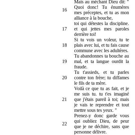
Mais au méchant Dieu dit: "
Quoi donc! Tu énumères
16
mes préceptes, et tu as mon
alliance à la bouche,
toi qui détestes la discipline.
17
et qui jettes mes paroles
derrière toi!
Si tu vois un voleur, tu te
18
plais avec lui, et tu fais cause
commune avec les adultères.
Tu abandonnes ta bouche au
19
mal, et ta langue ourdit la
fraude.
Tu t'assieds, et tu parles
20
contre ton frère; tu diffames
le fils de ta mère.
Voilà ce que tu as fait, et je
me suis tu. tu t'es imaginé
21
que j'étais pareil à toi; mais
je vais te reprendre et tout
mettre sous tes yeux. "
Prenez-y donc garde vous
qui oubliez Dieu, de peur
22
que je ne déchire, sans que
personne délivre.