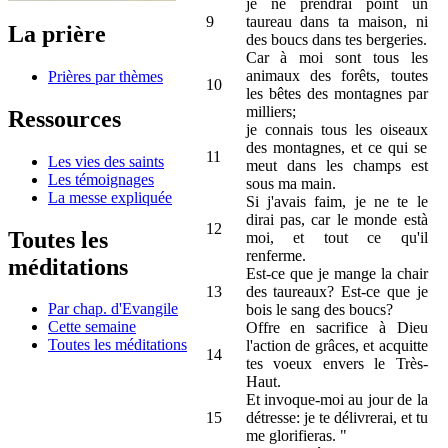
je ne prendrai point un
9
taureau dans ta maison, ni
La prière
des boucs dans tes bergeries.
Car à moi sont tous les
animaux des forêts, toutes
Prières par thèmes
10
les bêtes des montagnes par
milliers;
Ressources
je connais tous les oiseaux
des montagnes, et ce qui se
11
Les vies des saints
meut dans les champs est
Les témoignages
sous ma main.
La messe expliquée
Si j'avais faim, je ne te le
dirai pas, car le monde està
12
Toutes les
moi, et tout ce qu'il
renferme.
méditations
Est-ce que je mange la chair
13
des taureaux? Est-ce que je
Par chap. d'Evangile
bois le sang des boucs?
Cette semaine
Offre en sacrifice à Dieu
Toutes les méditations
l'action de grâces, et acquitte
14
tes voeux envers le Très-
Haut.
Et invoque-moi au jour de la
15
détresse: je te délivrerai, et tu
me glorifieras. "