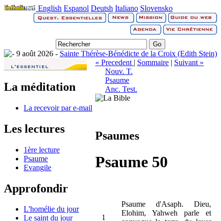
English
Espanol
Deutsh
Italiano
Slovensko
9 août 2026 -
Sainte Thérèse-Bénédicte de la Croix (Edith Stein)
« Precedent
|
Sommaire
|
Suivant »
Nouv. T.
Psaume
La méditation
Anc. Test.
La recevoir par e-mail
Les lectures
Psaumes
1ère lecture
Psaume 50
Psaume
Evangile
Approfondir
Psaume d'Asaph. Dieu,
L'homélie du jour
Elohim, Yahweh parle et
1
Le saint du jour