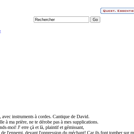
»
, avec instruments à cordes. Cantique de David.
ille à ma prière, ne te dérobe pas à mes supplications.
s-moi! J' erre çà et là, plaintif et gémissant,
de l'ennemi, devant l'oppression du méchant! Car ils font tomber sur mo