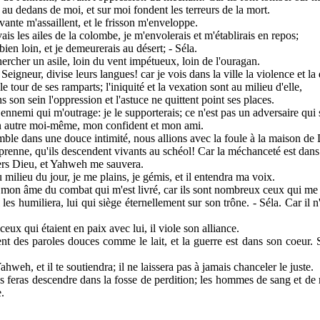
u dedans de moi, et sur moi fondent les terreurs de la mort.
vante m'assaillent, et le frisson m'enveloppe.
avais les ailes de la colombe, je m'envolerais et m'établirais en repos;
 bien loin, et je demeurerais au désert; - Séla.
hercher un asile, loin du vent impétueux, loin de l'ouragan.
Seigneur, divise leurs langues! car je vois dans la ville la violence et la
 le tour de ses ramparts; l'iniquité et la vexation sont au milieu d'elle,
ns son sein l'oppression et l'astuce ne quittent point ses places.
 ennemi qui m'outrage: je le supporterais; ce n'est pas un adversaire qui 
 un autre moi-même, mon confident et mon ami.
le dans une douce intimité, nous allions avec la foule à la maison de 
prenne, qu'ils descendent vivants au schéol! Car la méchanceté est dans
vers Dieu, et Yahweh me sauvera.
u milieu du jour, je me plains, je gémis, et il entendra ma voix.
x mon âme du combat qui m'est livré, car ils sont nombreux ceux qui me 
 les humiliera, lui qui siège éternellement sur son trône. - Séla. Car il 
 ceux qui étaient en paix avec lui, il viole son alliance.
nt des paroles douces comme le lait, et la guerre est dans son coeur. 
hweh, et il te soutiendra; il ne laissera pas à jamais chanceler le juste.
les feras descendre dans la fosse de perdition; les hommes de sang et de 
.