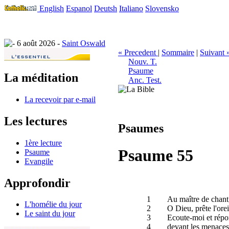
English
Espanol
Deutsh
Italiano
Slovensko
6 août 2026 -
Saint Oswald
« Precedent
|
Sommaire
|
Suivant 
Nouv. T.
Psaume
La méditation
Anc. Test.
La recevoir par e-mail
Les lectures
Psaumes
1ère lecture
Psaume 55
Psaume
Evangile
Approfondir
1
Au maître de chant
L'homélie du jour
2
O Dieu, prête l'ore
Le saint du jour
3
Ecoute-moi et répond
4
devant les menaces 