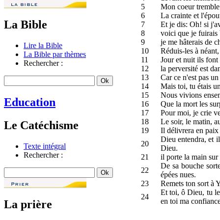
5
Mon coeur tremble a
6
La crainte et l'épou
La Bible
7
Et je dis: Oh! si j'
8
voici que je fuirais
9
je me hâterais de c
Lire la Bible
10
Réduis-les à néant, 
La Bible par thèmes
11
Jour et nuit ils font
Rechercher :
12
la perversité est da
13
Car ce n'est pas un
14
Mais toi, tu étais
15
Nous vivions ensemb
Education
16
Que la mort les sur
17
Pour moi, je crie 
18
Le soir, le matin, a
Le Catéchisme
19
Il délivrera en pai
Dieu entendra, et il
20
Texte intégral
Dieu.
Rechercher :
21
il porte la main sur
De sa bouche sorte
22
épées nues.
23
Remets ton sort à Ya
Et toi, ô Dieu, tu 
24
en toi ma confiance
La prière