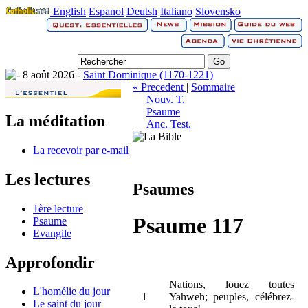
English
Espanol
Deutsh
Italiano
Slovensko
8 août 2026 -
Saint Dominique (1170-1221)
« Precedent
|
Sommaire
Nouv. T.
Psaume
La méditation
Anc. Test.
La recevoir par e-mail
Les lectures
Psaumes
1ère lecture
Psaume 117
Psaume
Evangile
Approfondir
Nations, louez toutes
L'homélie du jour
1
Yahweh; peuples, célébrez-
Le saint du jour