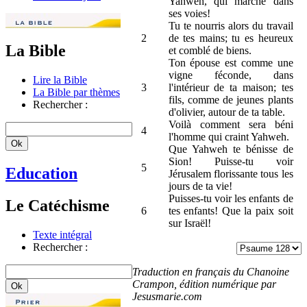
Yahweh, qui marche dans
ses voies!
Tu te nourris alors du travail
2
de tes mains; tu es heureux
La Bible
et comblé de biens.
Ton épouse est comme une
vigne féconde, dans
Lire la Bible
3
l'intérieur de ta maison; tes
La Bible par thèmes
fils, comme de jeunes plants
Rechercher :
d'olivier, autour de ta table.
Voilà comment sera béni
4
l'homme qui craint Yahweh.
Que Yahweh te bénisse de
Sion! Puisse-tu voir
5
Education
Jérusalem florissante tous les
jours de ta vie!
Puisses-tu voir les enfants de
Le Catéchisme
6
tes enfants! Que la paix soit
sur Israël!
Texte intégral
Rechercher :
Traduction en français du Chanoine
Crampon, édition numérique par
Jesusmarie.com