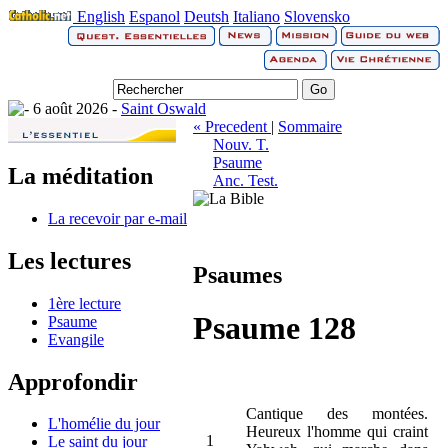
English
Espanol
Deutsh
Italiano
Slovensko
6 août 2026 -
Saint Oswald
« Precedent
|
Sommaire
Nouv. T.
Psaume
La méditation
Anc. Test.
La recevoir par e-mail
Les lectures
Psaumes
1ère lecture
Psaume 128
Psaume
Evangile
Approfondir
Cantique des montées.
L'homélie du jour
Heureux l'homme qui craint
1
Le saint du jour