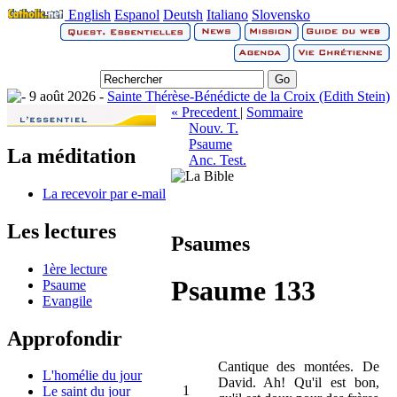
English
Espanol
Deutsh
Italiano
Slovensko
9 août 2026 -
Sainte Thérèse-Bénédicte de la Croix (Edith Stein)
« Precedent
|
Sommaire
Nouv. T.
Psaume
La méditation
Anc. Test.
La recevoir par e-mail
Les lectures
Psaumes
1ère lecture
Psaume 133
Psaume
Evangile
Approfondir
Cantique des montées. De
L'homélie du jour
David. Ah! Qu'il est bon,
1
Le saint du jour