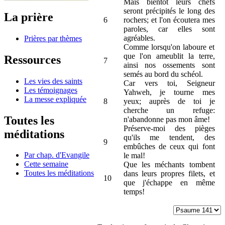
Mais bientôt leurs chefs
seront précipités le long des
La prière
6
rochers; et l'on écoutera mes
paroles, car elles sont
agréables.
Prières par thèmes
Comme lorsqu'on laboure et
que l'on ameublit la terre,
Ressources
7
ainsi nos ossements sont
semés au bord du schéol.
Les vies des saints
Car vers toi, Seigneur
Les témoignages
Yahweh, je tourne mes
La messe expliquée
8
yeux; auprès de toi je
cherche un refuge:
Toutes les
n'abandonne pas mon âme!
Préserve-moi des pièges
méditations
qu'ils me tendent, des
9
embûches de ceux qui font
Par chap. d'Evangile
le mal!
Cette semaine
Que les méchants tombent
Toutes les méditations
dans leurs propres filets, et
10
que j'échappe en même
temps!