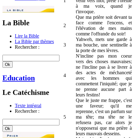
1
venir vers moi; prête l'oreille
à ma voix, quand je
t'invoque.
Que ma prière soit devant ta
La Bible
face comme l'encens, et
2
l'élévation de mes mains
comme l'offrande du soir!
Lire la Bible
Yahweh, mets une garde à
La Bible par thèmes
3
ma bouche, une sentinelle à
Rechercher :
la porte de mes lèvres.
N'incline pas mon coeur
vers des choses mauvaises;
ne l'incline pas à se livrer à
des actes de méchanceté
4
Education
avec les hommes qui
commettent l'iniquité; que je
ne prenne aucune part à
Le Catéchisme
leurs festins!
Que le juste me frappe, c'est
Texte intégral
une faveur; qu'il me
Rechercher :
reprenne, c'est un parfum sur
5
ma tête; ma tête ne le
refusera pas, car alors je
n'opposerai que ma prière à
leurs mauvais desseins.