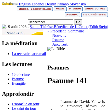
English
Espanol
Deutsh
Italiano
Slovensko
9 août 2026 -
Sainte Thérèse-Bénédicte de la Croix (Edith Stein)
« Precedent
|
Sommaire
Nouv. T.
Psaume
La méditation
Anc. Test.
La recevoir par e-mail
Les lectures
Psaumes
1ère lecture
Psaume 141
Psaume
Evangile
Approfondir
Psaume de David. Yahweh,
L'homélie du jour
je t'invoque; hâte-toi de
Le saint du jour