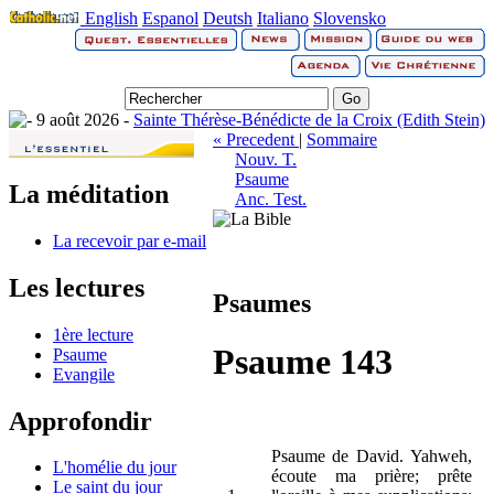
English
Espanol
Deutsh
Italiano
Slovensko
9 août 2026 -
Sainte Thérèse-Bénédicte de la Croix (Edith Stein)
« Precedent
|
Sommaire
Nouv. T.
Psaume
La méditation
Anc. Test.
La recevoir par e-mail
Les lectures
Psaumes
1ère lecture
Psaume 143
Psaume
Evangile
Approfondir
Psaume de David. Yahweh,
L'homélie du jour
écoute ma prière; prête
Le saint du jour