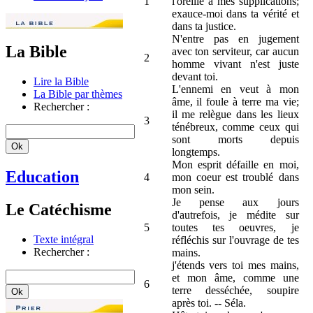
1
l'oreille à mes supplications;
exauce-moi dans ta vérité et
dans ta justice.
N'entre pas en jugement
La Bible
avec ton serviteur, car aucun
2
homme vivant n'est juste
devant toi.
Lire la Bible
L'ennemi en veut à mon
La Bible par thèmes
âme, il foule à terre ma vie;
Rechercher :
il me relègue dans les lieux
3
ténébreux, comme ceux qui
sont morts depuis
longtemps.
Mon esprit défaille en moi,
Education
4
mon coeur est troublé dans
mon sein.
Je pense aux jours
Le Catéchisme
d'autrefois, je médite sur
5
toutes tes oeuvres, je
Texte intégral
réfléchis sur l'ouvrage de tes
Rechercher :
mains.
j'étends vers toi mes mains,
et mon âme, comme une
6
terre desséchée, soupire
après toi. -- Séla.