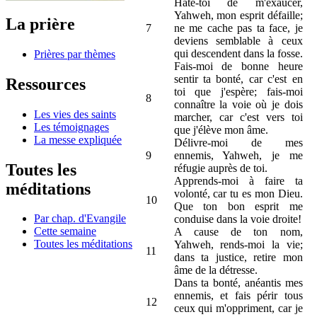
Hâte-toi de m'exaucer,
Yahweh, mon esprit défaille;
La prière
7
ne me cache pas ta face, je
deviens semblable à ceux
qui descendent dans la fosse.
Prières par thèmes
Fais-moi de bonne heure
sentir ta bonté, car c'est en
Ressources
toi que j'espère; fais-moi
8
connaître la voie où je dois
Les vies des saints
marcher, car c'est vers toi
Les témoignages
que j'élève mon âme.
La messe expliquée
Délivre-moi de mes
9
ennemis, Yahweh, je me
Toutes les
réfugie auprès de toi.
Apprends-moi à faire ta
méditations
volonté, car tu es mon Dieu.
10
Que ton bon esprit me
Par chap. d'Evangile
conduise dans la voie droite!
Cette semaine
A cause de ton nom,
Toutes les méditations
Yahweh, rends-moi la vie;
11
dans ta justice, retire mon
âme de la détresse.
Dans ta bonté, anéantis mes
ennemis, et fais périr tous
12
ceux qui m'oppriment, car je