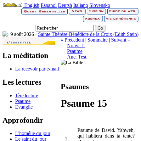
English
Espanol
Deutsh
Italiano
Slovensko
9 août 2026 -
Sainte Thérèse-Bénédicte de la Croix (Edith Stein)
« Precedent
|
Sommaire
|
Suivant »
Nouv. T.
Psaume
La méditation
Anc. Test.
La recevoir par e-mail
Les lectures
Psaumes
1ère lecture
Psaume 15
Psaume
Evangile
Approfondir
Psaume de David. Yahweh,
L'homélie du jour
qui habitera dans ta tente?
1
Le saint du jour