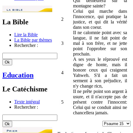
Qui demeurera sur ta
montagne sainte?
Celui qui marche dans
l'innocence, qui pratique la
2
La Bible
justice, et qui dit la vérité
dans son coeur.
II ne calomnie point avec sa
Lire la Bible
langue, il ne fait point de
La Bible par thèmes
3
mal à son frère, et ne jette
Rechercher :
point l'opprobre sur son
prochain.
A ses yeux le réprouvé est
digne de honte, mais il
honore ceux qui craignent
4
Education
Yahweh. S'il a fait un
serment à son préjudice, il
n'y change ricn,
Le Catéchisme
II ne prête point son argent à
usure, et il n'accepte pas de
Texte intégral
5
présent contre l'innocent:
Rechercher :
Celui qui se conduit ainsi ne
chancellera jamais.