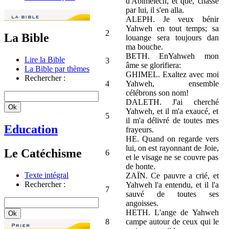
d'Abimélech, et que, chassé
par lui, il s'en alla.
ALEPH. Je veux bénir
Yahweh en tout temps; sa
2
La Bible
louange sera toujours dan
ma bouche.
BETH. EnYahweh mon
Lire la Bible
3
âme se glorifiera:
La Bible par thèmes
GHIMEL. Exaltez avec moi
Rechercher :
4
Yahweh, ensemble
célébrons son nom!
DALETH. J'ai cherché
Yahweh, et il m'a exaucé, et
5
il m'a délivré de toutes mes
Education
frayeurs.
HE. Quand on regarde vers
lui, on est rayonnant de Joie,
Le Catéchisme
6
et le visage ne se couvre pas
de honte.
Texte intégral
ZAÏN. Ce pauvre a crié, et
Rechercher :
Yahweh l'a entendu, et il l'a
7
sauvé de toutes ses
angoisses.
HETH. L'ange de Yahweh
8
campe autour de ceux qui le