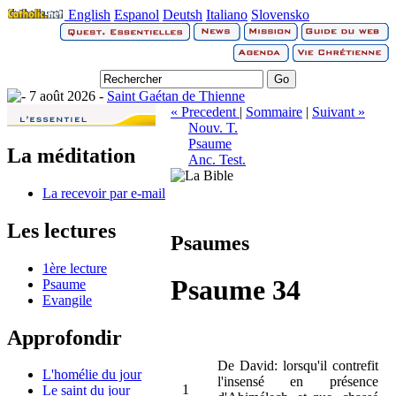
English
Espanol
Deutsh
Italiano
Slovensko
7 août 2026 -
Saint Gaétan de Thienne
« Precedent
|
Sommaire
|
Suivant »
Nouv. T.
Psaume
La méditation
Anc. Test.
La recevoir par e-mail
Les lectures
Psaumes
1ère lecture
Psaume 34
Psaume
Evangile
Approfondir
De David: lorsqu'il contrefit
L'homélie du jour
l'insensé en présence
1
Le saint du jour