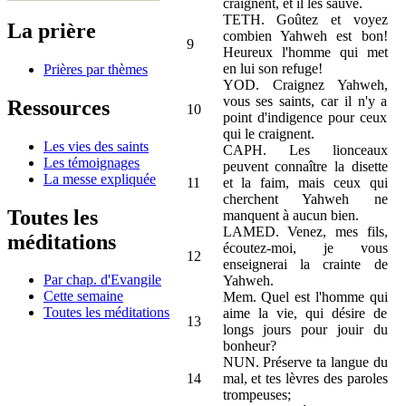
craignent, et il les sauve.
TETH. Goûtez et voyez
La prière
combien Yahweh est bon!
9
Heureux l'homme qui met
en lui son refuge!
Prières par thèmes
YOD. Craignez Yahweh,
vous ses saints, car il n'y a
Ressources
10
point d'indigence pour ceux
qui le craignent.
Les vies des saints
CAPH. Les lionceaux
Les témoignages
peuvent connaître la disette
La messe expliquée
11
et la faim, mais ceux qui
cherchent Yahweh ne
Toutes les
manquent à aucun bien.
LAMED. Venez, mes fils,
méditations
écoutez-moi, je vous
12
enseignerai la crainte de
Par chap. d'Evangile
Yahweh.
Cette semaine
Mem. Quel est l'homme qui
Toutes les méditations
aime la vie, qui désire de
13
longs jours pour jouir du
bonheur?
NUN. Préserve ta langue du
14
mal, et tes lèvres des paroles
trompeuses;