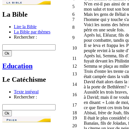
N'en est-il pas ainsi de 
5
mon salut et tout son bon 
La Bible
6
Mais les gens de Bélial s
7
l'homme qui y touche s'ar
Voici les noms des héros 
Lire la Bible
8
périr en une seule fois.
La Bible par thèmes
Après lui, Eléazar, fils d
Rechercher :
9
pour combattre, tandis q
Il se leva et frappa les 
10
peuple revint à la suite 
Après lui, Semma, fils d'A
11
fuyait devant les Philistin
Education
12
Semma se plaça au milieu 
Trois d'entre les trente 
13
était campée dans la val
Le Catéchisme
David était alors dans la 
14
à la porte de Bethléem? 
Texte intégral
Aussitôt les trois braves,
16
Rechercher :
à David; mais il ne voulut
en disant: « Loin de moi,
17
ce que firent ces trois br
18
Abisaï, frère de Joab, fil
19
Il était le plus considéré d
Banaïas, fils de Joïadas,
20
la citerne un jour de neig