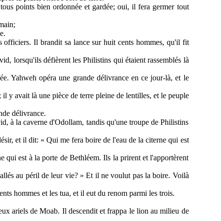
tous points bien ordonnée et gardée; oui, il fera germer tout
main;
e.
fficiers. Il brandit sa lance sur huit cents hommes, qu'il fit
vid, lorsqu'ils défièrent les Philistins qui étaient rassemblés là
'épée. Yahweh opéra une grande délivrance en ce jour-là, et le
l y avait là une pièce de terre pleine de lentilles, et le peuple
nde délivrance.
id, à la caverne d'Odollam, tandis qu'une troupe de Philistins
sir, et il dit: « Qui me fera boire de l'eau de la citerne qui est
e qui est à la porte de Bethléem. Ils la prirent et l'apportèrent
és au péril de leur vie? » Et il ne voulut pas la boire. Voilà
 cents hommes et les tua, et il eut du renom parmi les trois.
deux ariels de Moab. Il descendit et frappa le lion au milieu de