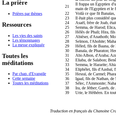
La prière
Il frappa un Egyptien d'u
21
main de l'Egyptien et le 
22
Voilà ce que fit Banaïas, 
Prières par thèmes
23
Il était plus considéré qu
24
Asaël, frère de Joab, éta
Ressources
25
Semma, de Harod; Elica,
26
Hélès de Phali; Hira, fil
Les vies des saints
27
Abiéser, d'Anathoth; Mob
Les témoignages
28
Selmon, l'Ahohite; Maha
La messe expliquée
29
Héled, fils de Baana, de 
30
Banaïa, de Pharaton; Hed
Toutes les
31
Abi-Albon, d'Araba; Az
32
Eliaba, de Salabon; Ben
méditations
33
Semma, le Hararite; Ahiam
34
Eliphélet, fils d'Aasbaï, 
Par chap. d'Evangile
35
Hesraï, de Carmel; Pharaï
Cette semaine
36
Igaal, fils de Nathan, d
Toutes les méditations
37
Sélec, l'Ammonite; Nahara
38
Ira, de Jéther; Gareb, de 
39
Urie, le Héthéen. En tout
Traduction en français du Chanoine Cr