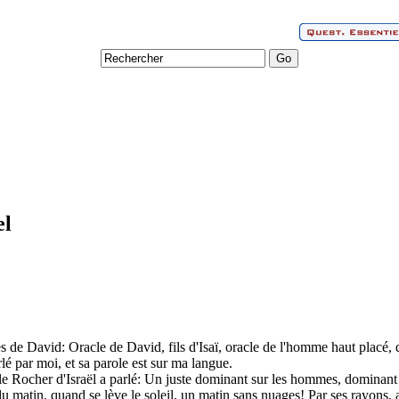
el
es de David: Oracle de David, fils d'Isaï, oracle de l'homme haut placé, d
é par moi, et sa parole est sur ma langue.
 le Rocher d'Israël a parlé: Un juste dominant sur les hommes, dominant 
 matin, quand se lève le soleil, un matin sans nuages! Par ses rayons, apr