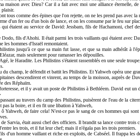
ma maison avec Dieu? Car il a fait avec moi une alliance éternelle, de 
plaisir.
ont tous comme des épines que l'on rejette, on ne les prend pas avec la 
me d'un fer ou d'un bois de lance, et on les consume par le feu sur plac
qui étaient au service de David: Jessbam, fils de Hachamoni, chef des o
e Dodo, fils d'Ahohi. Il était parmi les trois vaillants qui étaient avec Da
ue les hommes d'Israël remontaient.
Philistins jusqu'à ce que sa main fut lasse, et que sa main adhérât à l
d'Eléazar, mais seulement pour ramasser les dépouilles.
gé, le Haradite. Les Philistins s'étaient rassemblés en une seule troupe; i
s.
du champ, le défendit et battit les Philistins. Et Yahweh opéra une gra
capitaines descendirent et vinrent, au temps de la moisson, auprès de Dav
lée des Réphaïm.
forteresse, et il y avait un poste de Philistins à Bethléem. David eut un dé
»
 passant au travers du camp des Philistins, puisèrent de l'eau de la citern
 pas la boire, et il en fit une libation à Yahweh,
 ô Yahweh, de faire cela! N'est-ce pas le sang de ces hommes qui sont all
aves.
s de Sarvia, était aussi chef des officiers. Il brandit sa lance contre trois
'entre les trois, et il fut leur chef; mais il n'égala pas les trois premiers.
 fils d'un homme vaillant et riche en exploits, de Cabséel. Il frappa les 
e.