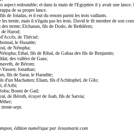
n aspect redoutable; et dans la main de l'Egyptien il y avait une lance. I
frappa de sa propre lance.
fils de Joïadas, et il eut du renom parmi les trois vaillants.
e les trente, mais il n'égala pas les trois. David le fit membre de son cons
it des trente; Elchanan, fils de Dodo, de Bethléem;
 de Harod;
s d'Accès, de Thécué;
onnaï, le Husatite;
raï, de Nétopha;
Nétopha; Ethaï, fils de Ribaï, de Gabaa des fils de Benjamin;
daï, des vallées de Gaas;
maveth, de Bérom;
ê-Yassen; Jonathan;
, fils de Sarar, le Haradite;
fils d'un Machatien; Eliam, fils d'Achitophel, de Gilo;
, d'Arbi;
e Soba; Bonni de Gad;
ï, de Béroth, écuyer de Joab, fils de Sarvia;
Jéther;
 trente-sept.
ampon, édition numérique par Jesusmarie.com