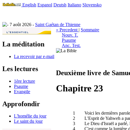
English
Espanol
Deutsh
Italiano
Slovensko
7 août 2026 -
Saint Gaétan de Thienne
« Precedent
|
Sommaire
Nouv. T.
Psaume
La méditation
Anc. Test.
La recevoir par e-mail
Les lectures
Deuxième livre de Samu
1ère lecture
Chapitre 23
Psaume
Evangile
Approfondir
1
Voici les dernières parol
L'homélie du jour
2
L'Esprit de Yahweh a parl
Le saint du jour
3
Le Dieu d'Israël a parlé,
4
C'est comme la lumière du