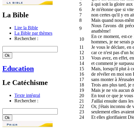
5
à qui soit la gloire au
6
Je m'étonne que si vite
La Bible
7
non certes qu'il y en a
8
Mais quand nous-mêmes
Nous l'avons dit préc
Lire la Bible
9
anathème!
La Bible par thèmes
En ce moment, est-ce 
Rechercher :
10
hommes, je ne serais pa
11
Je vous le déclare, en e
12
car ce n'est pas d'un h
13
Vous avez, en effet, en
14
et comment je surpassa
Education
15
Mais, lorsqu'il plut à 
16
de révéler en moi son F
17
sans monter à Jérusalem
Le Catéchisme
18
Trois ans plus tard, je
19
Mais je ne vis aucun de
Texte intégral
20
En tout ce que je vous é
Rechercher :
21
J'aillai ensuite dans les
22
Or, j'étais inconnu de 
23
seulement elles avaient 
24
Et elles glorifiaient Di