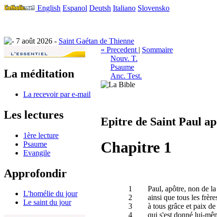
English
Espanol
Deutsh
Italiano
Slovensko
7 août 2026 -
Saint Gaétan de Thienne
« Precedent
|
Sommaire
Nouv. T.
Psaume
La méditation
Anc. Test.
La recevoir par e-mail
Les lectures
Epitre de Saint Paul a
1ère lecture
Chapitre 1
Psaume
Evangile
Approfondir
1
Paul, apôtre, non de la
L'homélie du jour
2
ainsi que tous les frèr
Le saint du jour
3
à tous grâce et paix de
4
qui s'est donné lui-mêm