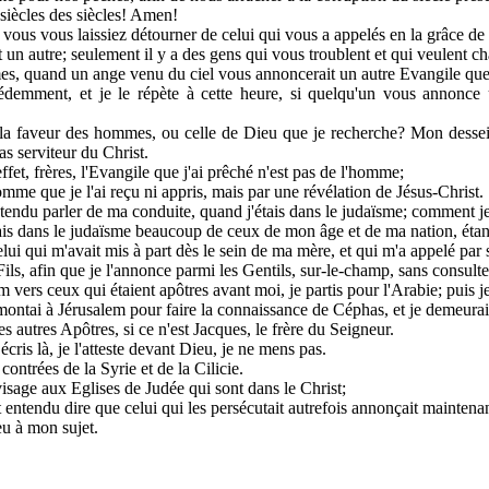
x siècles des siècles! Amen!
 vous vous laissiez détourner de celui qui vous a appelés en la grâce de
it un autre; seulement il y a des gens qui vous troublent et qui veulent c
, quand un ange venu du ciel vous annoncerait un autre Evangile que 
édemment, et je le répète à cette heure, si quelqu'un vous annonce 
la faveur des hommes, ou celle de Dieu que je recherche? Mon dessein
s serviteur du Christ.
ffet, frères, l'Evangile que j'ai prêché n'est pas de l'homme;
omme que je l'ai reçu ni appris, mais par une révélation de Jésus-Christ.
tendu parler de ma conduite, quand j'étais dans le judaïsme; comment je 
is dans le judaïsme beaucoup de ceux de mon âge et de ma nation, étant à
celui qui m'avait mis à part dès le sein de ma mère, et qui m'a appelé par 
ils, afin que je l'annonce parmi les Gentils, sur-le-champ, sans consulter 
 vers ceux qui étaient apôtres avant moi, je partis pour l'Arabie; puis 
 montai à Jérusalem pour faire la connaissance de Céphas, et je demeurai
s autres Apôtres, si ce n'est Jacques, le frère du Seigneur.
cris là, je l'atteste devant Dieu, je ne mens pas.
 contrées de la Syrie et de la Cilicie.
visage aux Eglises de Judée qui sont dans le Christ;
entendu dire que celui qui les persécutait autrefois annonçait maintenant l
eu à mon sujet.