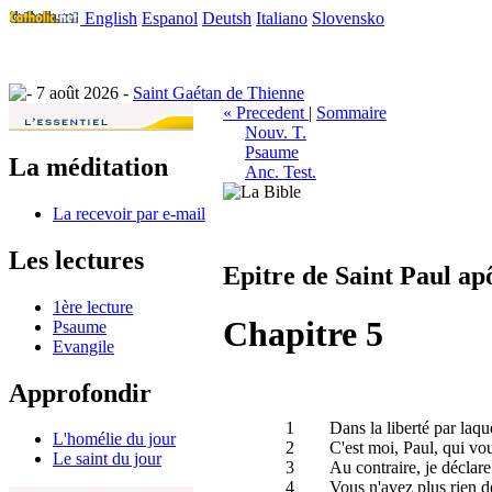
English
Espanol
Deutsh
Italiano
Slovensko
7 août 2026 -
Saint Gaétan de Thienne
« Precedent
|
Sommaire
Nouv. T.
Psaume
La méditation
Anc. Test.
La recevoir par e-mail
Les lectures
Epitre de Saint Paul ap
1ère lecture
Chapitre 5
Psaume
Evangile
Approfondir
1
Dans la liberté par laqu
L'homélie du jour
2
C'est moi, Paul, qui vou
Le saint du jour
3
Au contraire, je déclare
4
Vous n'avez plus rien d