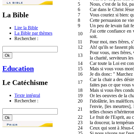
5
Nous, c'est de la foi, pa
6
Car dans le Christ Jésus
La Bible
7
Vous couriez si bien: q
8
Cette persuasion ne vie
9
Un peu de levain fait fe
Lire la Bible
J'ai cette confiance en
La Bible par thèmes
10
soit.
Rechercher :
11
Pour moi, mes frères, s'
12
Ah! qu'ils se fassent p
Pour vous, mes frères, v
13
la charité, serviteurs le
14
Car toute la Loi est c
Education
15
Mais si vous vous morde
16
Je dis donc: " Marchez s
Car la chair a des désirs
Le Catéchisme
17
faites pas ce que vous 
18
Mais si vous êtes condui
Texte intégral
19
Or les oeuvres de la cha
Rechercher :
20
l'idolâtrie, les maléfice
l'envie, [les meurtres]
21
telles choses n'hériter
22
Le fruit de l'Esprit, au c
23
la douceur, la tempérance
24
Ceux qui sont à Jésus-Ch
25
Si nous vivons par l'esp