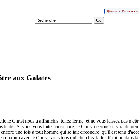
ôtre aux Galates
elle le Christ nous a affranchis, tenez ferme, et ne vous laissez pas mett
s le dis: Si vous vous faites circoncire, le Christ ne vous servira de rien
 encore une fois à tout homme qui se fait circoncire, qu'il est tenu d'acco
e commun avec le Christ, vous tous qui cherchez la justification dans la