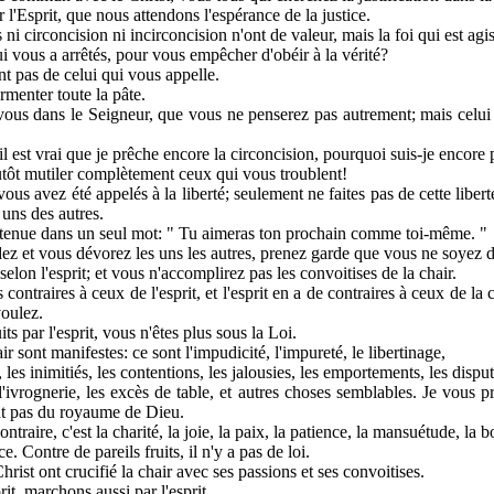
r l'Esprit, que nous attendons l'espérance de la justice.
 ni circoncision ni incirconcision n'ont de valeur, mais la foi qui est agis
ui vous a arrêtés, pour vous empêcher d'obéir à la vérité?
nt pas de celui qui vous appelle.
rmenter toute la pâte.
 vous dans le Seigneur, que vous ne penserez pas autrement; mais celui 
il est vrai que je prêche encore la circoncision, pourquoi suis-je encore
lutôt mutiler complètement ceux qui vous troublent!
ous avez été appelés à la liberté; seulement ne faites pas de cette liber
s uns des autres.
ontenue dans un seul mot: " Tu aimeras ton prochain comme toi-même. "
z et vous dévorez les uns les autres, prenez garde que vous ne soyez dét
elon l'esprit; et vous n'accomplirez pas les convoitises de la chair.
 contraires à ceux de l'esprit, et l'esprit en a de contraires à ceux de la 
voulez.
ts par l'esprit, vous n'êtes plus sous la Loi.
ir sont manifestes: ce sont l'impudicité, l'impureté, le libertinage,
s, les inimitiés, les contentions, les jalousies, les emportements, les disput
, l'ivrognerie, les excès de table, et autres choses semblables. Je vous
ont pas du royaume de Dieu.
ontraire, c'est la charité, la joie, la paix, la patience, la mansuétude, la bo
. Contre de pareils fruits, il n'y a pas de loi.
rist ont crucifié la chair avec ses passions et ses convoitises.
rit, marchons aussi par l'esprit.