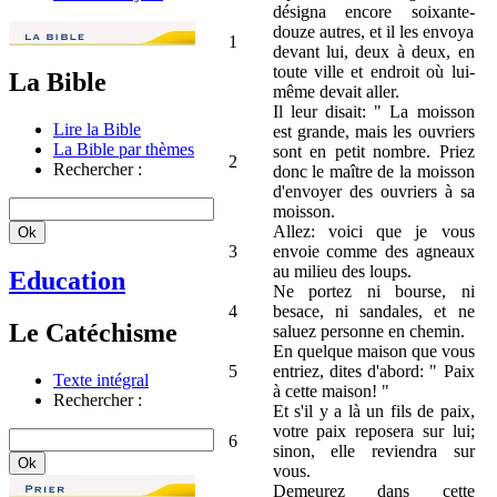
désigna encore soixante-
douze autres, et il les envoya
1
devant lui, deux à deux, en
toute ville et endroit où lui-
La Bible
même devait aller.
Il leur disait: " La moisson
Lire la Bible
est grande, mais les ouvriers
La Bible par thèmes
sont en petit nombre. Priez
2
Rechercher :
donc le maître de la moisson
d'envoyer des ouvriers à sa
moisson.
Allez: voici que je vous
3
envoie comme des agneaux
au milieu des loups.
Education
Ne portez ni bourse, ni
4
besace, ni sandales, et ne
Le Catéchisme
saluez personne en chemin.
En quelque maison que vous
5
entriez, dites d'abord: " Paix
Texte intégral
à cette maison! "
Rechercher :
Et s'il y a là un fils de paix,
votre paix reposera sur lui;
6
sinon, elle reviendra sur
vous.
Demeurez dans cette