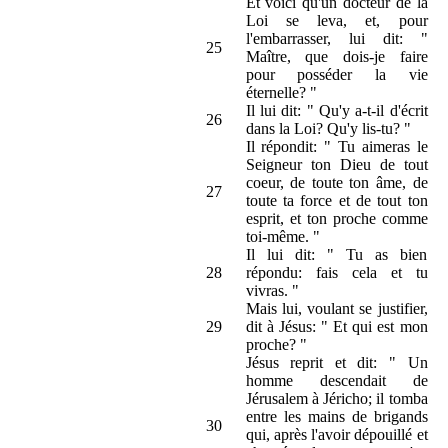
Et voici qu'un docteur de la
Loi se leva, et, pour
l'embarrasser, lui dit: "
25
Maître, que dois-je faire
pour posséder la vie
éternelle? "
Il lui dit: " Qu'y a-t-il d'écrit
26
dans la Loi? Qu'y lis-tu? "
Il répondit: " Tu aimeras le
Seigneur ton Dieu de tout
coeur, de toute ton âme, de
27
toute ta force et de tout ton
esprit, et ton proche comme
toi-même. "
Il lui dit: " Tu as bien
28
répondu: fais cela et tu
vivras. "
Mais lui, voulant se justifier,
29
dit à Jésus: " Et qui est mon
proche? "
Jésus reprit et dit: " Un
homme descendait de
Jérusalem à Jéricho; il tomba
entre les mains de brigands
30
qui, après l'avoir dépouillé et