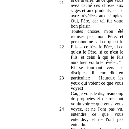
et de la terre, de ce que vous
21
avez caché ces choses aux
sages et aux prudents, et les
avez révélées aux simples.
Oui, Père, car tel fut votre
bon plaisir.
Toutes choses m'on été
remises pas mon Père; et
personne ne sait ce qu'est le
22
Fils, si ce n'est le Père, ni ce
qu'est le Père, si ce n'est le
Fils, et celui à qui le Fils
aura bien voulu le révéler. "
Et se tournant vers les
disciples, il leur dit en
23
particulier: " Heureux les
yeux qui voient ce que vous
voyez!
Car, je vous le dis, beaucoup
de prophètes et de rois ont
voulu voir ce que vous, vous
24
voyez, et ne l'ont pas vu,
entendre ce que vous
entendez, et ne l'ont pas
entendu. "