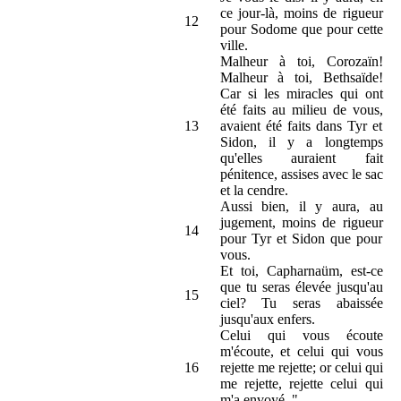
ce jour-là, moins de rigueur
12
pour Sodome que pour cette
ville.
Malheur à toi, Corozaïn!
Malheur à toi, Bethsaïde!
Car si les miracles qui ont
été faits au milieu de vous,
13
avaient été faits dans Tyr et
Sidon, il y a longtemps
qu'elles auraient fait
pénitence, assises avec le sac
et la cendre.
Aussi bien, il y aura, au
jugement, moins de rigueur
14
pour Tyr et Sidon que pour
vous.
Et toi, Capharnaüm, est-ce
que tu seras élevée jusqu'au
15
ciel? Tu seras abaissée
jusqu'aux enfers.
Celui qui vous écoute
m'écoute, et celui qui vous
16
rejette me rejette; or celui qui
me rejette, rejette celui qui
m'a envoyé. "