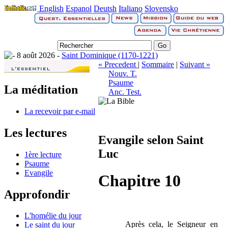
English
Espanol
Deutsh
Italiano
Slovensko
8 août 2026 -
Saint Dominique (1170-1221)
« Precedent
|
Sommaire
|
Suivant »
Nouv. T.
Psaume
La méditation
Anc. Test.
La recevoir par e-mail
Les lectures
Evangile selon Saint
Luc
1ère lecture
Psaume
Evangile
Chapitre 10
Approfondir
L'homélie du jour
Après cela, le Seigneur en
Le saint du jour