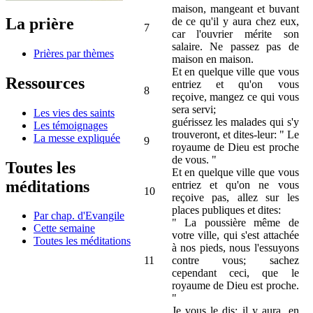
maison, mangeant et buvant
La prière
de ce qu'il y aura chez eux,
7
car l'ouvrier mérite son
salaire. Ne passez pas de
Prières par thèmes
maison en maison.
Et en quelque ville que vous
Ressources
entriez et qu'on vous
8
reçoive, mangez ce qui vous
sera servi;
Les vies des saints
guérissez les malades qui s'y
Les témoignages
trouveront, et dites-leur: " Le
La messe expliquée
9
royaume de Dieu est proche
de vous. "
Toutes les
Et en quelque ville que vous
méditations
entriez et qu'on ne vous
10
reçoive pas, allez sur les
places publiques et dites:
Par chap. d'Evangile
" La poussière même de
Cette semaine
votre ville, qui s'est attachée
Toutes les méditations
à nos pieds, nous l'essuyons
11
contre vous; sachez
cependant ceci, que le
royaume de Dieu est proche.
"
Je vous le dis: il y aura, en