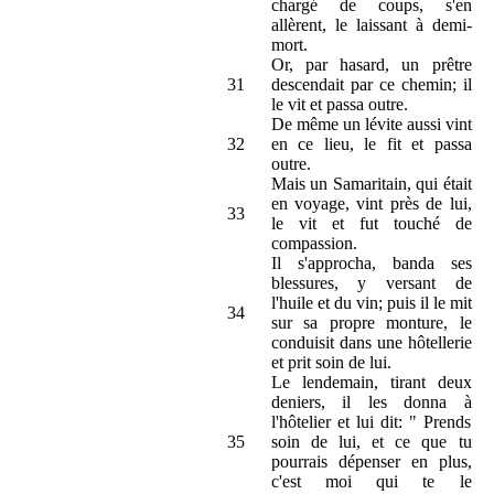
chargé de coups, s'en
allèrent, le laissant à demi-
mort.
Or, par hasard, un prêtre
31
descendait par ce chemin; il
le vit et passa outre.
De même un lévite aussi vint
32
en ce lieu, le fit et passa
outre.
Mais un Samaritain, qui était
en voyage, vint près de lui,
33
le vit et fut touché de
compassion.
Il s'approcha, banda ses
blessures, y versant de
l'huile et du vin; puis il le mit
34
sur sa propre monture, le
conduisit dans une hôtellerie
et prit soin de lui.
Le lendemain, tirant deux
deniers, il les donna à
l'hôtelier et lui dit: " Prends
35
soin de lui, et ce que tu
pourrais dépenser en plus,
c'est moi qui te le